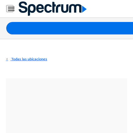
Residencial
Business
Paquetes
Internet
TV
Todas las ubicaciones
Móvil
Teléfono
Residencial
Business
Contáctanos
Inglés