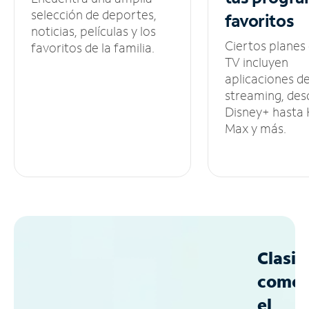
selección de deportes,
favoritos
noticias, películas y los
Ciertos planes
favoritos de la familia.
TV incluyen
aplicaciones d
streaming, des
Disney+ hasta
Max y más.
Clasif
como
el