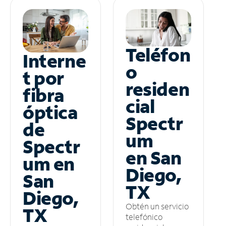
Teléfon
Interne
o
t por
residen
fibra
cial
óptica
Spectr
de
um
Spectr
en San
um en
Diego,
San
TX
Diego,
Obtén un servicio
TX
telefónico