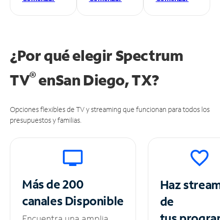
¿Por qué elegir Spectrum
®
TV
en
San Diego, TX?
Opciones flexibles de TV y streaming que funcionan para todos los
presupuestos y familias.
Más de 200
Haz strea
canales
Disponible
de
tus
progra
Encuentra una amplia