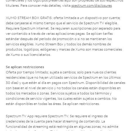
comerciales y los logotipos presentes aquí son propiedad de sus respectivos
titulares. Para conocer más detalles, visita
spectrum.com/disclosures
.
XUMO STREAM BOX GRATIS: oferta limitada a un dispositivo por cuenta;
debe canjearse al mismo tiempo que el servicio de Spectrum TV elegible.
Requiere Spectrum Internet. Se requieren suscripciones por separado para
ver contenido a través de varias aplicaciones pagas. Se aplican tarifas
estándar después del período de promoción o si no se mantienen los
servicios elegibles. Xumo Stream Box y todos los demás nombres de
productos, logotipos, eslóganes y marcas de Xumo son marcas comerciales
de Xumo o sus licenciatarios.
Se aplican restricciones
Oferta por tiempo limitado; sujeta a cambios; solo para nuevos clientes
residenciales (que no hayan utilizado servicios de Spectrum en los últimos
30 días) y que estén al día en pagos con Spectrum. Disponibilidad de canales
con base en el nivel de servicio y no todos los canales están disponibles en
todos los mercados o zonas. Servicios sujetos a todos los términos y
condiciones de servicio vigentes, los cuales están sujetos a cambios. No
están disponibles en todas las áreas. Se aplican restricciones.
Spectrum TV App requiere Spectrum TV. Se requiere el ingreso de
credenciales de la cuenta para hacer streaming de contenido. La
funcionalidad de streaming está restringida en algunas zonas; no admite