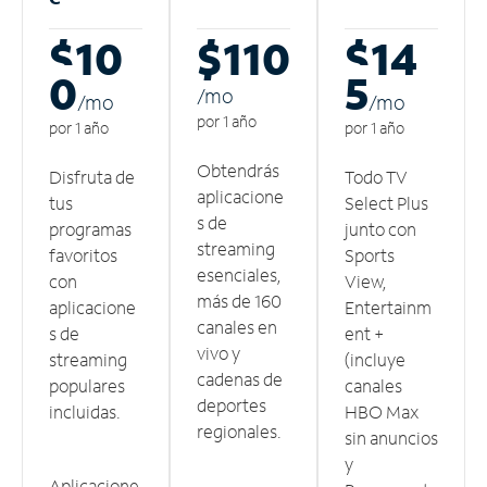
$10
$110
$14
0
5
/m
o
/m
o
/m
o
por 1 año
por 1 año
por 1 año
Obtendrás
Disfruta de
Todo TV
aplicacione
tus
Select Plus
s de
programas
junto con
streaming
favoritos
Sports
esenciales,
con
View,
más de 160
aplicacione
Entertainm
canales en
s de
ent +
vivo y
streaming
(incluye
cadenas de
populares
canales
deportes
incluidas.
HBO Max
regionales.
sin anuncios
y
Aplicacione