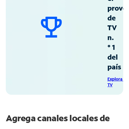
prove
de
TV
n.
° 1
del
país
Explora Sp
TV
Agrega canales locales de