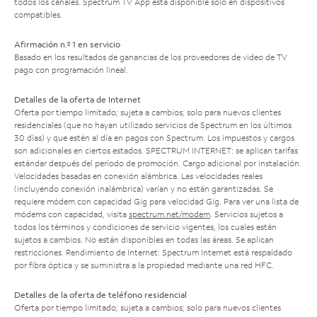
todos los canales. Spectrum TV App está disponible solo en dispositivos
compatibles.
Afirmación n.º 1 en servicio
Basado en los resultados de ganancias de los proveedores de video de TV
pago con programación lineal.
Detalles de la oferta de Internet
Oferta por tiempo limitado; sujeta a cambios; solo para nuevos clientes
residenciales (que no hayan utilizado servicios de Spectrum en los últimos
30 días) y que estén al día en pagos con Spectrum. Los impuestos y cargos
son adicionales en ciertos estados. SPECTRUM INTERNET: se aplican tarifas
estándar después del período de promoción. Cargo adicional por instalación.
Velocidades basadas en conexión alámbrica. Las velocidades reales
(incluyendo conexión inalámbrica) varían y no están garantizadas. Se
requiere módem con capacidad Gig para velocidad Gig. Para ver una lista de
módems con capacidad, visita
spectrum.net/modem
. Servicios sujetos a
todos los términos y condiciones de servicio vigentes, los cuales están
sujetos a cambios. No están disponibles en todas las áreas. Se aplican
restricciones. Rendimiento de Internet: Spectrum Internet está respaldado
por fibra óptica y se suministra a la propiedad mediante una red HFC.
Detalles de la oferta de teléfono residencial
Oferta por tiempo limitado; sujeta a cambios; solo para nuevos clientes