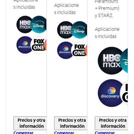
Paramount
Aplicacione
s incluidas
+ Premium)
s incluidas
y STARZ.
Aplicacione
s incluidas
Precios y otra
Precios y otra
Precios y otra
información
información
información
Comenzar
Comenzar
Comenzar