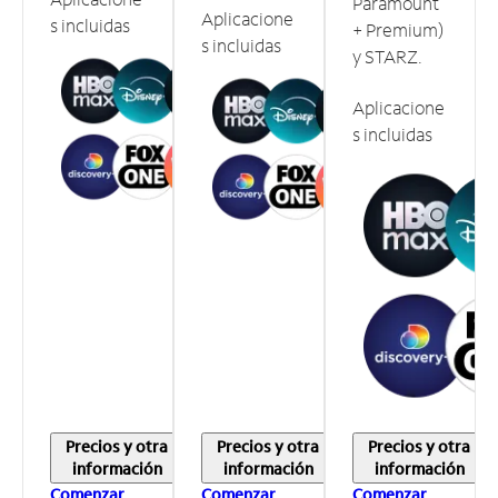
Paramount
Aplicacione
s incluidas
+ Premium)
s incluidas
y STARZ.
Aplicacione
s incluidas
Precios y otra
Precios y otra
Precios y otra
información
información
información
Comenzar
Comenzar
Comenzar