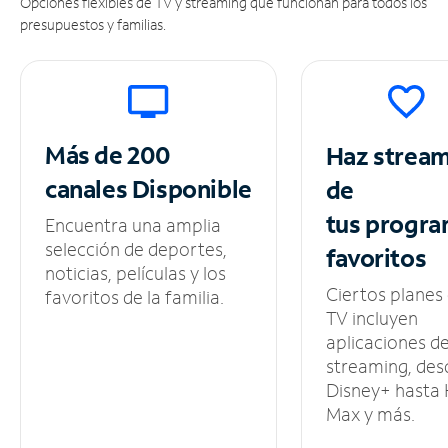
Opciones flexibles de TV y streaming que funcionan para todos los
presupuestos y familias.
Más de 200
Haz strea
canales
Disponible
de
tus
progra
Encuentra una amplia
selección de deportes,
favoritos
noticias, películas y los
Ciertos planes
favoritos de la familia.
TV incluyen
aplicaciones d
streaming, des
Disney+ hasta
Max y más.