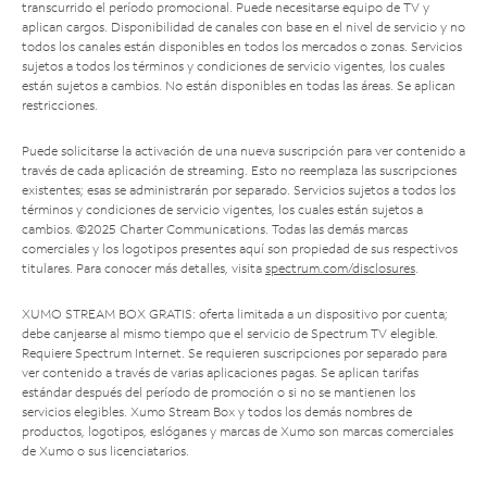
transcurrido el período promocional. Puede necesitarse equipo de TV y
aplican cargos. Disponibilidad de canales con base en el nivel de servicio y no
todos los canales están disponibles en todos los mercados o zonas. Servicios
sujetos a todos los términos y condiciones de servicio vigentes, los cuales
están sujetos a cambios. No están disponibles en todas las áreas. Se aplican
restricciones.
Puede solicitarse la activación de una nueva suscripción para ver contenido a
través de cada aplicación de streaming. Esto no reemplaza las suscripciones
existentes; esas se administrarán por separado. Servicios sujetos a todos los
términos y condiciones de servicio vigentes, los cuales están sujetos a
cambios. ©2025 Charter Communications. Todas las demás marcas
comerciales y los logotipos presentes aquí son propiedad de sus respectivos
titulares. Para conocer más detalles, visita
spectrum.com/disclosures
.
XUMO STREAM BOX GRATIS: oferta limitada a un dispositivo por cuenta;
debe canjearse al mismo tiempo que el servicio de Spectrum TV elegible.
Requiere Spectrum Internet. Se requieren suscripciones por separado para
ver contenido a través de varias aplicaciones pagas. Se aplican tarifas
estándar después del período de promoción o si no se mantienen los
servicios elegibles. Xumo Stream Box y todos los demás nombres de
productos, logotipos, eslóganes y marcas de Xumo son marcas comerciales
de Xumo o sus licenciatarios.