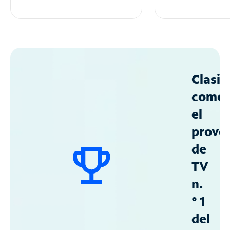
Clasif
como
el
prove
de
TV
n.
° 1
del