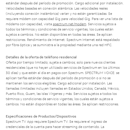
estándar después del período de promoción. Cargo adicional por instalación.
Velocidades basadas en conexión alámbrica. Las velocidades reales
(incluyendo conexión inalámbrica) varían y no están garantizadas. Se
requiere módem con capacidad Gig para velocidad Gig. Para ver una lista de
módems con capacidad, visita
spectrum.net/modem
. Servicios sujetos a
todos los términos y condiciones de servicio vigentes, los cuales están
sujetos a cambios. No están disponibles en todas las áreas. Se aplican
restricciones. Rendimiento de Internet: Spectrum Internet está respaldado
por fibra óptica y se suministra a la propiedad mediante una red HFC.
Detalles de la oferta de teléfono residencial
Oferta por tiempo limitado; sujeta a cambios; solo para nuevos clientes
residenciales (que no hayan utilizado servicios de Spectrum en los últimos
30 días) y que estén al día en pagos con Spectrum. SPECTRUM VOICE: se
aplican tarifas estándar después del período de promoción o si no se
mantienen los servicios elegibles. Cargo adicional por instalación. Las
llamadas ilimitadas incluyen llamadas en Estados Unidos, Canadá, México,
Puerto Rico, Guam, las Islas Vírgenes y más. Servicios sujetos a todos los
términos y condiciones de servicio vigentes, los cuales están sujetos a
cambios. No están disponibles en todas las áreas. Se aplican restricciones.
Especificaciones de Productos/Dispositivos
Spectrum TV App requiere Spectrum TV. Se requiere el ingreso de
credenciales de la cuenta para hacer streaming de contenido. La