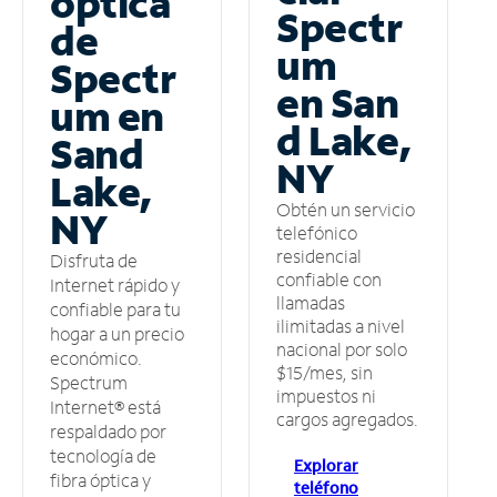
óptica
Spectr
de
um
Spectr
en San
um en
d Lake,
Sand
NY
Lake,
Obtén un servicio
NY
telefónico
residencial
Disfruta de
confiable con
Internet rápido y
llamadas
confiable para tu
ilimitadas a nivel
hogar a un precio
nacional por solo
económico.
$15/mes, sin
Spectrum
impuestos ni
Internet® está
cargos agregados.
respaldado por
tecnología de
Explorar
fibra óptica y
teléfono