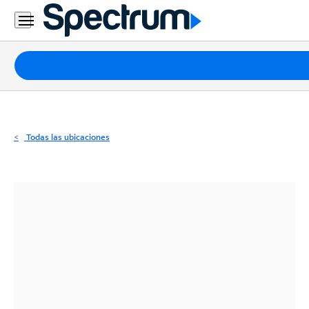
Residencial
Business
Paquetes
Internet
TV
Todas las ubicaciones
Móvil
Teléfono
Residencial
Business
Contáctanos
Inglés