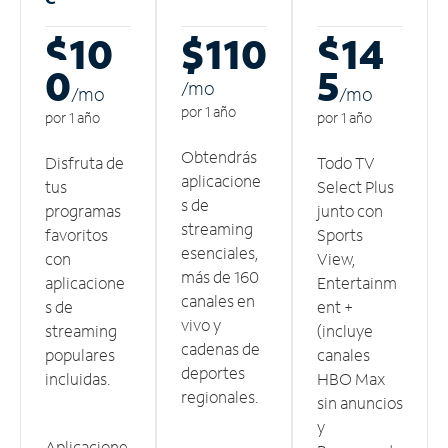
$10
$110
$14
0
5
/m
o
/m
o
/m
o
por 1 año
por 1 año
por 1 año
Obtendrás
Disfruta de
Todo TV
aplicacione
tus
Select Plus
s de
programas
junto con
streaming
favoritos
Sports
esenciales,
con
View,
más de 160
aplicacione
Entertainm
canales en
s de
ent +
vivo y
streaming
(incluye
cadenas de
populares
canales
deportes
incluidas.
HBO Max
regionales.
sin anuncios
y
Aplicacione