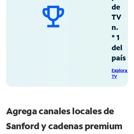
de
TV
n.
° 1
del
país
Explora Sp
TV
Agrega canales locales de
Sanford y cadenas premium