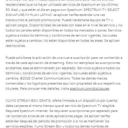
residenciales (que no hayan utilizado servicios de Spectrum en los últimos
30 días) y que estén al día en pagos con Spectrum. SPECTRUM TV SELECT
SIGNATURE/MI PLAN LATINO: se aplican tarifas estándar una vez
transcurrido el período promocional. Puede necesitarse equipo de TV y
aplican cargos. Disponibilidad de canales con base en el nivel de servicio y no
todos los canales están disponibles en todos los mercados o zonas. Servicios
sujetos a todos los términos y condiciones de servicio vigentes, los cuales
están sujetos a cambios. No están disponibles en todas las áreas. Se aplican
restricciones.
Puede solicitarse la activación de una nueva suscripción para ver contenido a
través de cada aplicación de streaming. Esto no reemplaza las suscripciones
existentes; esas se administrarán por separado. Servicios sujetos a todos los
términos y condiciones de servicio vigentes, los cuales están sujetos a
cambios. ©2025 Charter Communications. Todas las demás marcas
comerciales y los logotipos presentes aquí son propiedad de sus respectivos
titulares. Para conocer más detalles, visita
spectrum.com/disclosures
.
XUMO STREAM BOX GRATIS: oferta limitada a un dispositivo por cuenta;
debe canjearse al mismo tiempo que el servicio de Spectrum TV elegible.
Requiere Spectrum Internet. Se requieren suscripciones por separado para
ver contenido a través de varias aplicaciones pagas. Se aplican tarifas
estándar después del período de promoción o si no se mantienen los
servicios elegibles. Xumo Stream Box y todos los demás nombres de