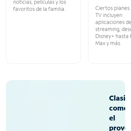
noticias, películas y los
Ciertos planes
favoritos de la familia.
TV incluyen
aplicaciones d
streaming, des
Disney+ hasta
Max y más.
Clasif
como
el
prove