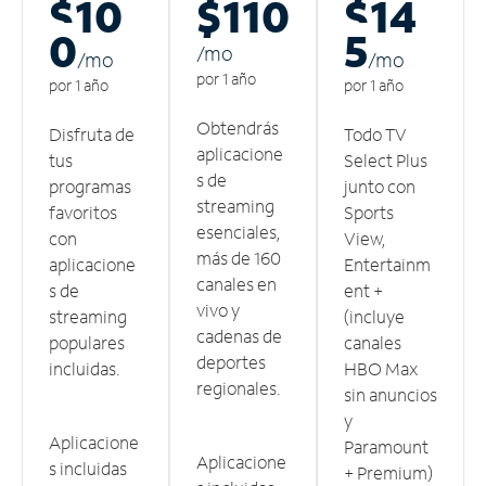
$10
$110
$14
0
5
/m
o
/m
o
/m
o
por 1 año
por 1 año
por 1 año
Obtendrás
Disfruta de
Todo TV
aplicacione
tus
Select Plus
s de
programas
junto con
streaming
favoritos
Sports
esenciales,
con
View,
más de 160
aplicacione
Entertainm
canales en
s de
ent +
vivo y
streaming
(incluye
cadenas de
populares
canales
deportes
incluidas.
HBO Max
regionales.
sin anuncios
y
Aplicacione
Paramount
Aplicacione
s incluidas
+ Premium)