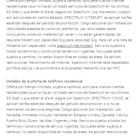
Oferta por tiempo limitado; sujeta a cambios; solo para nuevos clientes
residenciales (que no hayan utilizado servicios de Spectrum en los últimos
30 días) y que estén al día en pagos con Spectrum. Los impuestos y cargos
son adicionales en ciertos estados. SPECTRUM INTERNET: se aplican tarifas
estándar después del período de promoción. Cargo adicional por instalación.
Velocidades basadas en conexión alámbrica. Las velocidades reales
(incluyendo conexión inalámbrica) varían y no están garantizadas. Se
requiere módem con capacidad Gig para velocidad Gig. Para ver una lista de
módems con capacidad, visita
spectrum.net/modem
. Servicios sujetos a
todos los términos y condiciones de servicio vigentes, los cuales están
sujetos a cambios. No están disponibles en todas las áreas. Se aplican
restricciones. Rendimiento de Internet: Spectrum Internet está respaldado
por fibra óptica y se suministra a la propiedad mediante una red HFC.
Detalles de la oferta de teléfono residencial
Oferta por tiempo limitado; sujeta a cambios; solo para nuevos clientes
residenciales (que no hayan utilizado servicios de Spectrum en los últimos
30 días) y que estén al día en pagos con Spectrum. SPECTRUM VOICE: se
aplican tarifas estándar después del período de promoción o si no se
mantienen los servicios elegibles. Cargo adicional por instalación. Las
llamadas ilimitadas incluyen llamadas en Estados Unidos, Canadá, México,
Puerto Rico, Guam, las Islas Vírgenes y más. Servicios sujetos a todos los
términos y condiciones de servicio vigentes, los cuales están sujetos a
cambios. No están disponibles en todas las áreas. Se aplican restricciones.