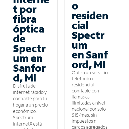
o
t por
residen
fibra
cial
óptica
Spectr
de
um
Spectr
en Sanf
um en
ord, MI
Sanfor
Obtén un servicio
d, MI
telefónico
residencial
Disfruta de
confiable con
Internet rápido y
llamadas
confiable para tu
ilimitadas a nivel
hogar a un precio
nacional por solo
económico.
$15/mes, sin
Spectrum
impuestos ni
Internet® está
cargos agregados.