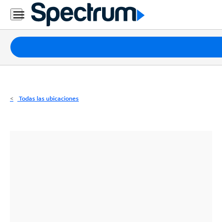
Residencial
Business
Paquetes
Internet
TV
Todas las ubicaciones
Móvil
Teléfono
Residencial
Business
Contáctanos
Inglés