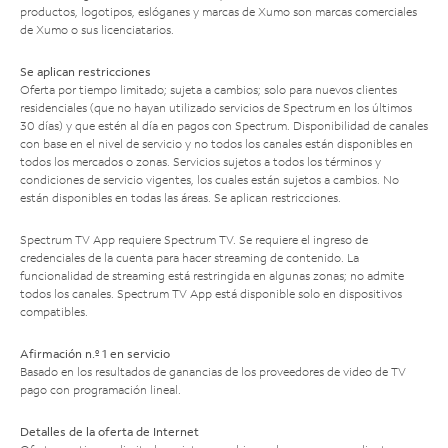
productos, logotipos, eslóganes y marcas de Xumo son marcas comerciales
de Xumo o sus licenciatarios.
Se aplican restricciones
Oferta por tiempo limitado; sujeta a cambios; solo para nuevos clientes
residenciales (que no hayan utilizado servicios de Spectrum en los últimos
30 días) y que estén al día en pagos con Spectrum. Disponibilidad de canales
con base en el nivel de servicio y no todos los canales están disponibles en
todos los mercados o zonas. Servicios sujetos a todos los términos y
condiciones de servicio vigentes, los cuales están sujetos a cambios. No
están disponibles en todas las áreas. Se aplican restricciones.
Spectrum TV App requiere Spectrum TV. Se requiere el ingreso de
credenciales de la cuenta para hacer streaming de contenido. La
funcionalidad de streaming está restringida en algunas zonas; no admite
todos los canales. Spectrum TV App está disponible solo en dispositivos
compatibles.
Afirmación n.º 1 en servicio
Basado en los resultados de ganancias de los proveedores de video de TV
pago con programación lineal.
Detalles de la oferta de Internet