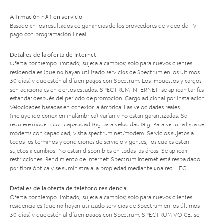
Afirmación n.º 1 en servicio
Basado en los resultados de ganancias de los proveedores de video de TV
pago con programación lineal.
Detalles de la oferta de Internet
Oferta por tiempo limitado; sujeta a cambios; solo para nuevos clientes
residenciales (que no hayan utilizado servicios de Spectrum en los últimos
30 días) y que estén al día en pagos con Spectrum. Los impuestos y cargos
son adicionales en ciertos estados. SPECTRUM INTERNET: se aplican tarifas
estándar después del período de promoción. Cargo adicional por instalación.
Velocidades basadas en conexión alámbrica. Las velocidades reales
(incluyendo conexión inalámbrica) varían y no están garantizadas. Se
requiere módem con capacidad Gig para velocidad Gig. Para ver una lista de
módems con capacidad, visita
spectrum.net/modem
. Servicios sujetos a
todos los términos y condiciones de servicio vigentes, los cuales están
sujetos a cambios. No están disponibles en todas las áreas. Se aplican
restricciones. Rendimiento de Internet: Spectrum Internet está respaldado
por fibra óptica y se suministra a la propiedad mediante una red HFC.
Detalles de la oferta de teléfono residencial
Oferta por tiempo limitado; sujeta a cambios; solo para nuevos clientes
residenciales (que no hayan utilizado servicios de Spectrum en los últimos
30 días) y que estén al día en pagos con Spectrum. SPECTRUM VOICE: se