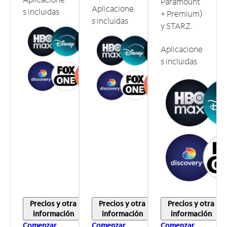
Paramount
Aplicacione
s incluidas
+ Premium)
s incluidas
y STARZ.
Aplicacione
s incluidas
Precios y otra
Precios y otra
Precios y otra
información
información
información
Comenzar
Comenzar
Comenzar