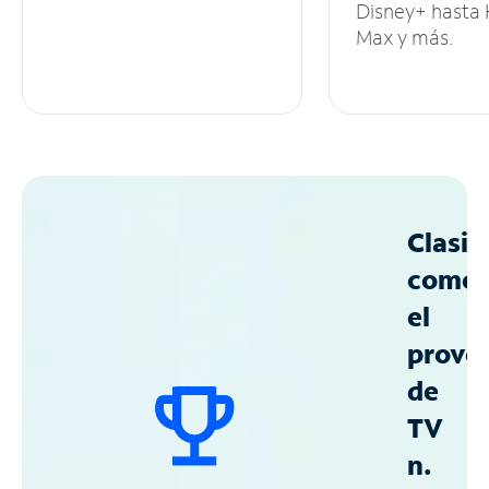
Disney+ hasta
Max y más.
Clasif
como
el
prove
de
TV
n.