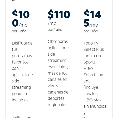
$10
$110
$14
0
5
/m
o
/m
o
/m
o
por 1 año
por 1 año
por 1 año
Obtendrás
Disfruta de
Todo TV
aplicacione
tus
Select Plus
s de
programas
junto con
streaming
favoritos
Sports
esenciales,
con
View,
más de 160
aplicacione
Entertainm
canales en
s de
ent +
vivo y
streaming
(incluye
cadenas de
populares
canales
deportes
incluidas.
HBO Max
regionales.
sin anuncios
y
Aplicacione