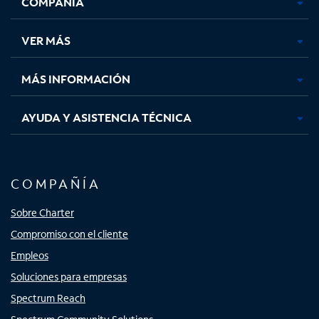
COMPAÑÍA
abre
abre
abre
abre
en
en
en
en
una
una
una
una
VER MÁS
pestaña
pestaña
pestaña
pestaña
nueva
nueva
nueva
nueva
MÁS INFORMACIÓN
AYUDA Y ASISTENCIA TÉCNICA
COMPAÑÍA
Sobre Charter
Compromiso con el cliente
Empleos
Soluciones para empresas
Spectrum Reach