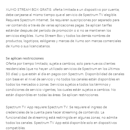
XUMO STREAM BOX GRATIS: oferta limitada a un dispositivo por cuenta;
debe canjearse al mismo tiempo que el servicio de Spectrum TV elegible.
Requiere Spectrum Internet. Se requieren suscripciones por separado para
ver contenido a través de varias aplicaciones pagas. Se aplican tarifas
estándar después del período de promoción o si no se mantienen los
servicios elegibles. Xumo Stream Box y todos los demás nombres de
productos, logotipos, eslóganes y marcas de Xumo son marcas comerciales
de Xumo o sus licenciatarios.
Se aplican restricciones
Oferta por tiempo limitado; sujeta a cambios; solo para nuevos clientes
residenciales (que no hayan utilizado servicios de Spectrum en los últimos
30 días) y que estén al día en pagos con Spectrum. Disponibilidad de canales
con base en el nivel de servicio y no todos los canales están disponibles en
todos los mercados o zonas. Servicios sujetos a todos los términos y
condiciones de servicio vigentes, los cuales están sujetos a cambios. No
están disponibles en todas las áreas. Se aplican restricciones.
Spectrum TV App requiere Spectrum TV. Se requiere el ingreso de
credenciales de la cuenta para hacer streaming de contenido. La
funcionalidad de streaming está restringida en algunas zonas; no admite
todos los canales. Spectrum TV App está disponible solo en dispositivos
compatibles.