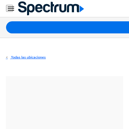
Residencial
Business
Paquetes
Internet
TV
Todas las ubicaciones
Móvil
Teléfono
Residencial
Business
Contáctanos
Inglés