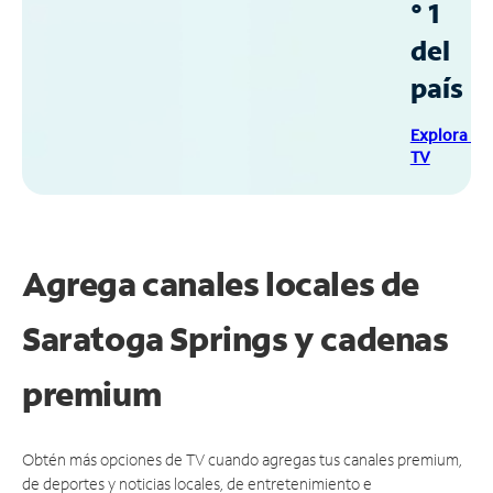
° 1
del
país
Explora Sp
TV
Agrega canales locales de
Saratoga Springs y cadenas
premium
Obtén más opciones de TV cuando agregas tus canales premium,
de deportes y noticias locales, de entretenimiento e