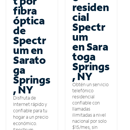
t por
residen
fibra
cial
óptica
Spectr
de
um
Spectr
en Sara
um en
toga
Sarato
Springs
ga
, NY
Springs
Obtén un servicio
, NY
telefónico
residencial
Disfruta de
confiable con
Internet rápido y
llamadas
confiable para tu
ilimitadas a nivel
hogar a un precio
nacional por solo
económico.
$15/mes, sin
Spectrum