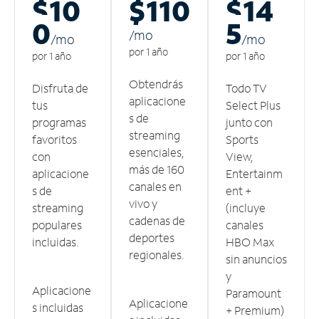
$10
$110
$14
0
5
/m
o
/m
o
/m
o
por 1 año
por 1 año
por 1 año
Obtendrás
Disfruta de
Todo TV
aplicacione
tus
Select Plus
s de
programas
junto con
streaming
favoritos
Sports
esenciales,
con
View,
más de 160
aplicacione
Entertainm
canales en
s de
ent +
vivo y
streaming
(incluye
cadenas de
populares
canales
deportes
incluidas.
HBO Max
regionales.
sin anuncios
y
Aplicacione
Paramount
Aplicacione
s incluidas
+ Premium)