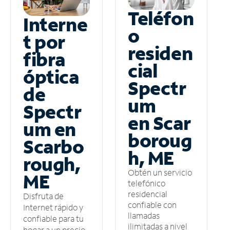
Teléfon
Interne
o
t por
residen
fibra
cial
óptica
Spectr
de
um
Spectr
en Scar
um en
boroug
Scarbo
h, ME
rough,
Obtén un servicio
ME
telefónico
residencial
Disfruta de
confiable con
Internet rápido y
llamadas
confiable para tu
ilimitadas a nivel
hogar a un precio