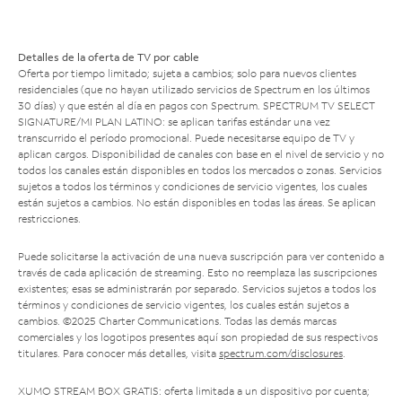
Detalles de la oferta de TV por cable
Oferta por tiempo limitado; sujeta a cambios; solo para nuevos clientes
residenciales (que no hayan utilizado servicios de Spectrum en los últimos
30 días) y que estén al día en pagos con Spectrum. SPECTRUM TV SELECT
SIGNATURE/MI PLAN LATINO: se aplican tarifas estándar una vez
transcurrido el período promocional. Puede necesitarse equipo de TV y
aplican cargos. Disponibilidad de canales con base en el nivel de servicio y no
todos los canales están disponibles en todos los mercados o zonas. Servicios
sujetos a todos los términos y condiciones de servicio vigentes, los cuales
están sujetos a cambios. No están disponibles en todas las áreas. Se aplican
restricciones.
Puede solicitarse la activación de una nueva suscripción para ver contenido a
través de cada aplicación de streaming. Esto no reemplaza las suscripciones
existentes; esas se administrarán por separado. Servicios sujetos a todos los
términos y condiciones de servicio vigentes, los cuales están sujetos a
cambios. ©2025 Charter Communications. Todas las demás marcas
comerciales y los logotipos presentes aquí son propiedad de sus respectivos
titulares. Para conocer más detalles, visita
spectrum.com/disclosures
.
XUMO STREAM BOX GRATIS: oferta limitada a un dispositivo por cuenta;