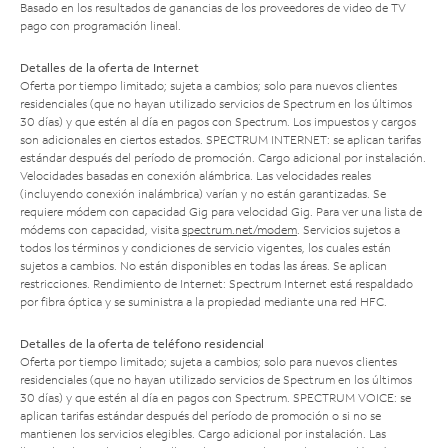
Basado en los resultados de ganancias de los proveedores de video de TV
pago con programación lineal.
Detalles de la oferta de Internet
Oferta por tiempo limitado; sujeta a cambios; solo para nuevos clientes
residenciales (que no hayan utilizado servicios de Spectrum en los últimos
30 días) y que estén al día en pagos con Spectrum. Los impuestos y cargos
son adicionales en ciertos estados. SPECTRUM INTERNET: se aplican tarifas
estándar después del período de promoción. Cargo adicional por instalación.
Velocidades basadas en conexión alámbrica. Las velocidades reales
(incluyendo conexión inalámbrica) varían y no están garantizadas. Se
requiere módem con capacidad Gig para velocidad Gig. Para ver una lista de
módems con capacidad, visita
spectrum.net/modem
. Servicios sujetos a
todos los términos y condiciones de servicio vigentes, los cuales están
sujetos a cambios. No están disponibles en todas las áreas. Se aplican
restricciones. Rendimiento de Internet: Spectrum Internet está respaldado
por fibra óptica y se suministra a la propiedad mediante una red HFC.
Detalles de la oferta de teléfono residencial
Oferta por tiempo limitado; sujeta a cambios; solo para nuevos clientes
residenciales (que no hayan utilizado servicios de Spectrum en los últimos
30 días) y que estén al día en pagos con Spectrum. SPECTRUM VOICE: se
aplican tarifas estándar después del período de promoción o si no se
mantienen los servicios elegibles. Cargo adicional por instalación. Las