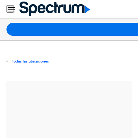
Residencial
Business
Paquetes
Internet
TV
Todas las ubicaciones
Móvil
Teléfono
Residencial
Business
Contáctanos
Inglés