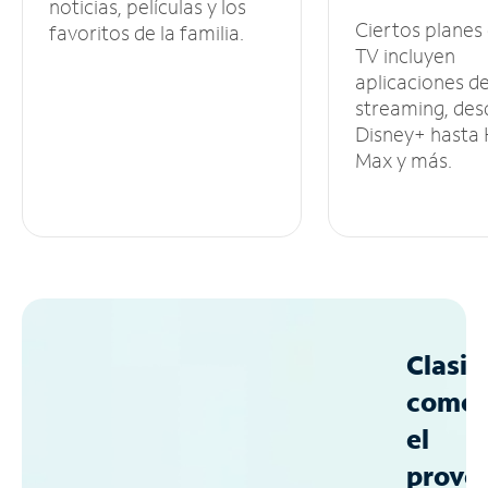
noticias, películas y los
Ciertos planes
favoritos de la familia.
TV incluyen
aplicaciones d
streaming, des
Disney+ hasta
Max y más.
Clasif
como
el
prove