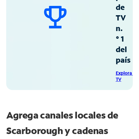
de
TV
n.
° 1
del
país
Explora Sp
TV
Agrega canales locales de
Scarborough y cadenas