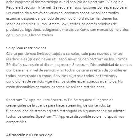
debe canjearse al mismo tiempo que el servicio de Spectrum TV elegible.
Requiere Spectrum Internet. Se requieren suscripciones por separado para
ver contenido a través de varias aplicaciones pagas. Se aplican tarifas
estándar después del período de promoción o si no se mantienen los
servicios elegibles. Xumo Stream Box y todos los demás nombres de
productos, logotipos, eslóganes y marcas de Xumo son marcas comerciales
de Xumo o sus licenciatarios.
Se aplican restricciones
Oferta por tiempo limitado; sujeta a cambios; solo para nuevos clientes
residenciales (que no hayan utilizado servicios de Spectrum en los últimos
30 días) y que estén al día en pagos con Spectrum. Disponibilidad de canales
con base en el nivel de servicio y no todos los canales están disponibles en
todos los mercados o zonas. Servicios sujetos a todos los términos y
condiciones de servicio vigentes, los cuales están sujetos a cambios. No
están disponibles en todas las áreas. Se aplican restricciones.
Spectrum TV App requiere Spectrum TV. Se requiere el ingreso de
credenciales de la cuenta para hacer streaming de contenido. La
funcionalidad de streaming está restringida en algunas zonas; no admite
todos los canales. Spectrum TV App está disponible solo en dispositivos
compatibles.
Afirmación n.º 1 en servicio