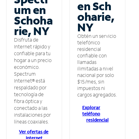
en Sch
um en
oharie,
Schoha
NY
rie, NY
Obtén un servicio
Disfruta de
telefónico
Internet rápido y
residencial
confiable para tu
confiable con
hogar a un precio
llamadas
económico.
ilimitadas a nivel
Spectrum
nacional por solo
Internet® está
$15/mes, sin
respaldado por
impuestos ni
tecnología de
cargos agregados.
fibra óptica y
Explorar
conectado a las
teléfono
instalaciones por
residencial
líneas coaxiales.
Ver ofertas de
Internet