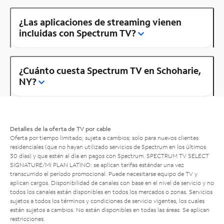
¿Las aplicaciones de streaming vienen
incluidas con Spectrum TV?
¿Cuánto cuesta Spectrum TV en Schoharie,
NY?
Detalles de la oferta de TV por cable
Oferta por tiempo limitado; sujeta a cambios; solo para nuevos clientes
residenciales (que no hayan utilizado servicios de Spectrum en los últimos
30 días) y que estén al día en pagos con Spectrum. SPECTRUM TV SELECT
SIGNATURE/MI PLAN LATINO: se aplican tarifas estándar una vez
transcurrido el período promocional. Puede necesitarse equipo de TV y
aplican cargos. Disponibilidad de canales con base en el nivel de servicio y no
todos los canales están disponibles en todos los mercados o zonas. Servicios
sujetos a todos los términos y condiciones de servicio vigentes, los cuales
están sujetos a cambios. No están disponibles en todas las áreas. Se aplican
restricciones.