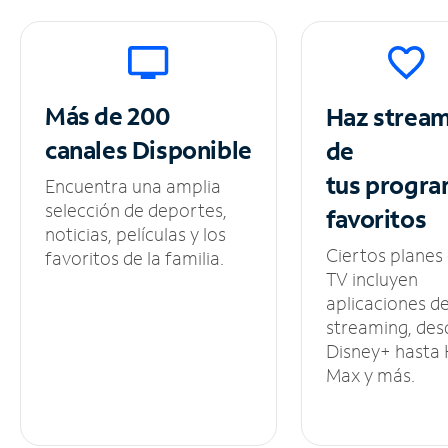
Más de 200
Haz strea
canales
Disponible
de
tus
progra
Encuentra una amplia
selección de deportes,
favoritos
noticias, películas y los
Ciertos planes
favoritos de la familia.
TV incluyen
aplicaciones d
streaming, des
Disney+ hasta
Max y más.