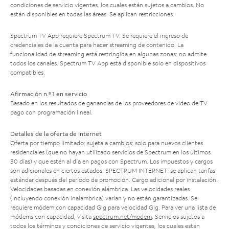
condiciones de servicio vigentes, los cuales están sujetos a cambios. No
están disponibles en todas las áreas. Se aplican restricciones.
Spectrum TV App requiere Spectrum TV. Se requiere el ingreso de
credenciales de la cuenta para hacer streaming de contenido. La
funcionalidad de streaming está restringida en algunas zonas; no admite
todos los canales. Spectrum TV App está disponible solo en dispositivos
compatibles.
Afirmación n.º 1 en servicio
Basado en los resultados de ganancias de los proveedores de video de TV
pago con programación lineal.
Detalles de la oferta de Internet
Oferta por tiempo limitado; sujeta a cambios; solo para nuevos clientes
residenciales (que no hayan utilizado servicios de Spectrum en los últimos
30 días) y que estén al día en pagos con Spectrum. Los impuestos y cargos
son adicionales en ciertos estados. SPECTRUM INTERNET: se aplican tarifas
estándar después del período de promoción. Cargo adicional por instalación.
Velocidades basadas en conexión alámbrica. Las velocidades reales
(incluyendo conexión inalámbrica) varían y no están garantizadas. Se
requiere módem con capacidad Gig para velocidad Gig. Para ver una lista de
módems con capacidad, visita
spectrum.net/modem
. Servicios sujetos a
todos los términos y condiciones de servicio vigentes, los cuales están