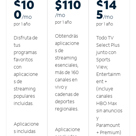
$10
$110
$14
0
5
/m
o
/m
o
/m
o
por 1 año
por 1 año
por 1 año
Obtendrás
Disfruta de
Todo TV
aplicacione
tus
Select Plus
s de
programas
junto con
streaming
favoritos
Sports
esenciales,
con
View,
más de 160
aplicacione
Entertainm
canales en
s de
ent +
vivo y
streaming
(incluye
cadenas de
populares
canales
deportes
incluidas.
HBO Max
regionales.
sin anuncios
y
Aplicacione
Paramount
Aplicacione
s incluidas
+ Premium)