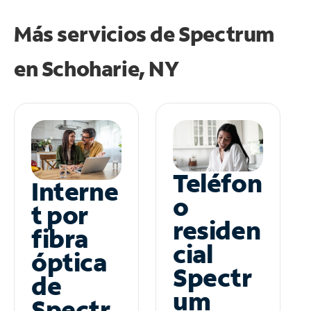
Más servicios de Spectrum
en
Schoharie, NY
Teléfon
Interne
o
t por
residen
fibra
cial
óptica
Spectr
de
um
Spectr