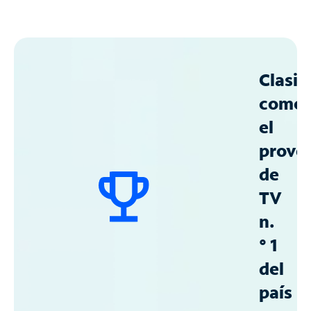
Clasif
como
el
prove
de
TV
n.
° 1
del
país