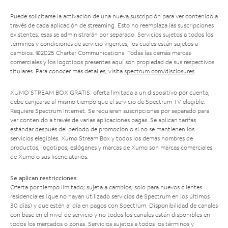
Puede solicitarse la activación de una nueva suscripción para ver contenido a
través de cada aplicación de streaming. Esto no reemplaza las suscripciones
existentes; esas se administrarán por separado. Servicios sujetos a todos los
términos y condiciones de servicio vigentes, los cuales están sujetos a
cambios. ©2025 Charter Communications. Todas las demás marcas
comerciales y los logotipos presentes aquí son propiedad de sus respectivos
titulares. Para conocer más detalles, visita
spectrum.com/disclosures
.
XUMO STREAM BOX GRATIS: oferta limitada a un dispositivo por cuenta;
debe canjearse al mismo tiempo que el servicio de Spectrum TV elegible.
Requiere Spectrum Internet. Se requieren suscripciones por separado para
ver contenido a través de varias aplicaciones pagas. Se aplican tarifas
estándar después del período de promoción o si no se mantienen los
servicios elegibles. Xumo Stream Box y todos los demás nombres de
productos, logotipos, eslóganes y marcas de Xumo son marcas comerciales
de Xumo o sus licenciatarios.
Se aplican restricciones
Oferta por tiempo limitado; sujeta a cambios; solo para nuevos clientes
residenciales (que no hayan utilizado servicios de Spectrum en los últimos
30 días) y que estén al día en pagos con Spectrum. Disponibilidad de canales
con base en el nivel de servicio y no todos los canales están disponibles en
todos los mercados o zonas. Servicios sujetos a todos los términos y