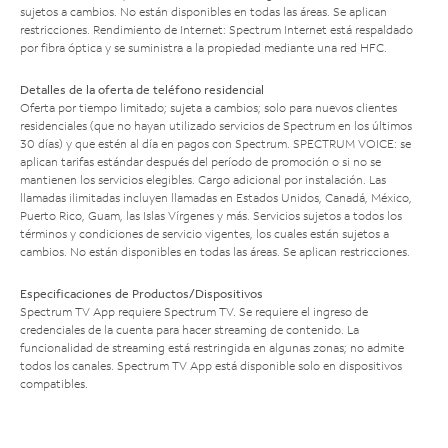
sujetos a cambios. No están disponibles en todas las áreas. Se aplican
restricciones. Rendimiento de Internet: Spectrum Internet está respaldado
por fibra óptica y se suministra a la propiedad mediante una red HFC.
Detalles de la oferta de teléfono residencial
Oferta por tiempo limitado; sujeta a cambios; solo para nuevos clientes
residenciales (que no hayan utilizado servicios de Spectrum en los últimos
30 días) y que estén al día en pagos con Spectrum. SPECTRUM VOICE: se
aplican tarifas estándar después del período de promoción o si no se
mantienen los servicios elegibles. Cargo adicional por instalación. Las
llamadas ilimitadas incluyen llamadas en Estados Unidos, Canadá, México,
Puerto Rico, Guam, las Islas Vírgenes y más. Servicios sujetos a todos los
términos y condiciones de servicio vigentes, los cuales están sujetos a
cambios. No están disponibles en todas las áreas. Se aplican restricciones.
Especificaciones de Productos/Dispositivos
Spectrum TV App requiere Spectrum TV. Se requiere el ingreso de
credenciales de la cuenta para hacer streaming de contenido. La
funcionalidad de streaming está restringida en algunas zonas; no admite
todos los canales. Spectrum TV App está disponible solo en dispositivos
compatibles.