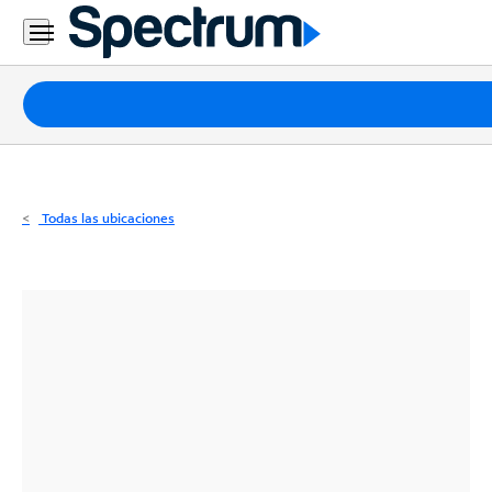
Residencial
Business
Paquetes
Internet
TV
Todas las ubicaciones
Móvil
Teléfono
Residencial
Business
Contáctanos
Inglés