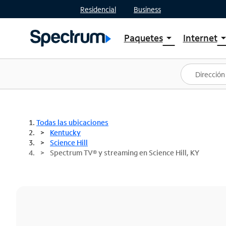
Residencial
Business
Paquetes
Internet
arrow_drop_down
arrow_drop
Ver paquetes
Spectr
Spectrum One
Planes
Mejores ofertas
Spectr
Ofertas en tu área
Intern
Todas las ubicaciones
Kentucky
Science Hill
Spectrum TV® y streaming en Science Hill, KY