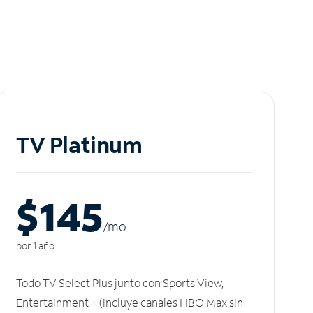
TV Platinum
$145
/m
o
por 1 año
Todo TV Select Plus junto con Sports View,
Entertainment + (incluye canales HBO Max sin