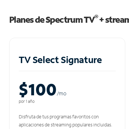
®
Planes de Spectrum TV
+ strea
TV Select Signature
$100
/m
o
por 1 año
Disfruta de tus programas favoritos con
aplicaciones de streaming populares incluidas.