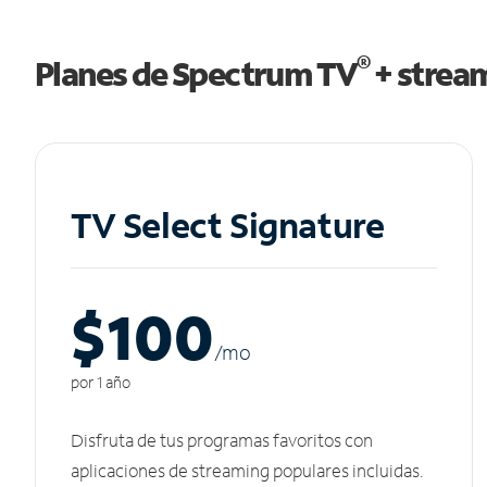
®
Planes de Spectrum TV
+ strea
TV Select Signature
$100
/m
o
por 1 año
Disfruta de tus programas favoritos con
aplicaciones de streaming populares incluidas.