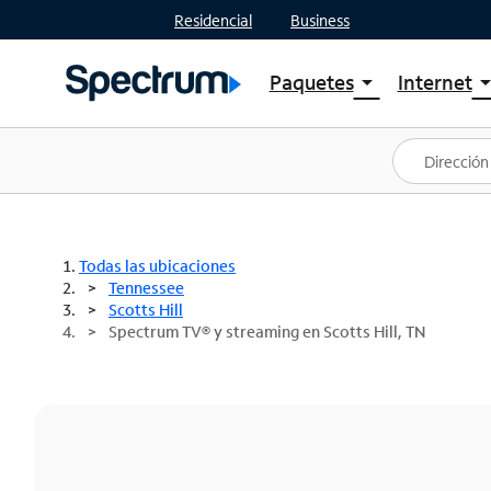
Residencial
Business
Paquetes
Internet
arrow_drop_down
arrow_drop
Ver paquetes
Spectr
Spectrum One
Planes
Mejores ofertas
Spectr
Ofertas en tu área
Intern
Todas las ubicaciones
Tennessee
Scotts Hill
Spectrum TV® y streaming en Scotts Hill, TN