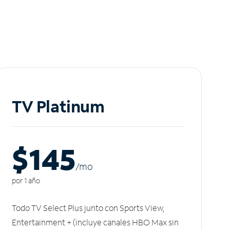
TV Platinum
$145
/m
o
por 1 año
Todo TV Select Plus junto con Sports View,
Entertainment + (incluye canales HBO Max sin