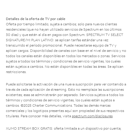
Detalles de la oferta de TV por cable
Oferta por tiempo limitado; sujeta a cambios; solo para nuevos clientes
residenciales (que no hayan utilizado servicios de Spectrum en los últimos
30 días) y que estén al día en pagos con Spectrum. SPECTRUM TV SELECT
SIGNATURE/MI PLAN LATINO: se aplican tarifas estándar una vez
transcurrido el período promocional. Puede necesitarse equipo de TV y
aplican cargos. Disponibilidad de canales con base en el nivel de servicio y no
todos los canales están disponibles en todos los mercados o zonas. Servicios
sujetos a todos los términos y condiciones de servicio vigentes, los cuales
están sujetos a cambios. No están disponibles en todas las áreas. Se aplican
restricciones.
Puede solicitarse la activación de una nueva suscripción para ver contenido a
través de cada aplicación de streaming. Esto no reemplaza las suscripciones
existentes; esas se administrarán por separado. Servicios sujetos a todos los
términos y condiciones de servicio vigentes, los cuales están sujetos a
cambios. ©2025 Charter Communications. Todas las demás marcas
comerciales y los logotipos presentes aquí son propiedad de sus respectivos
titulares. Para conocer más detalles, visita
spectrum.com/disclosures
.
XUMO STREAM BOX GRATIS: oferta limitada a un dispositivo por cuenta;