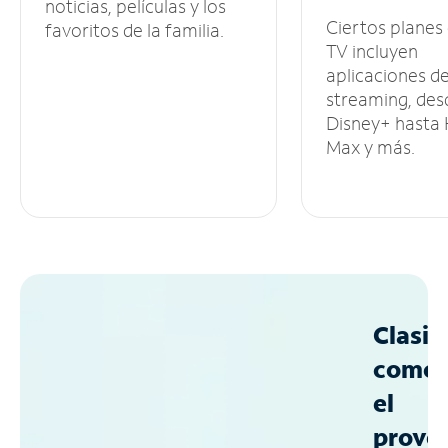
noticias, películas y los
Ciertos planes
favoritos de la familia.
TV incluyen
aplicaciones d
streaming, des
Disney+ hasta
Max y más.
Clasif
como
el
prove