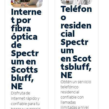
Teléfon
Interne
o
t por
residen
fibra
cial
óptica
Spectr
de
um
Spectr
en Scot
um en
tsbluff,
Scotts
NE
bluff,
Obtén un servicio
NE
telefónico
residencial
Disfruta de
confiable con
Internet rápido y
llamadas
confiable para tu
ilimitadas a nivel
hogar a un precio