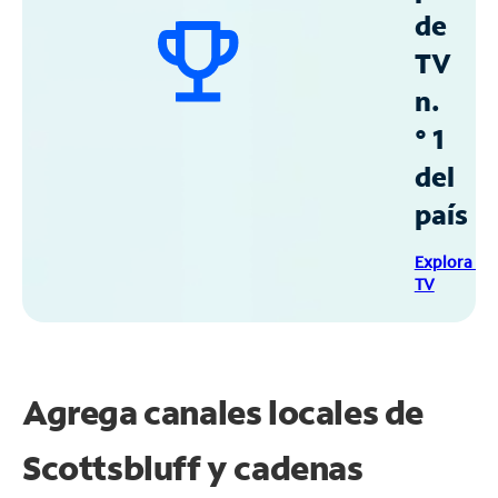
de
TV
n.
° 1
del
país
Explora Sp
TV
Agrega canales locales de
Scottsbluff y cadenas