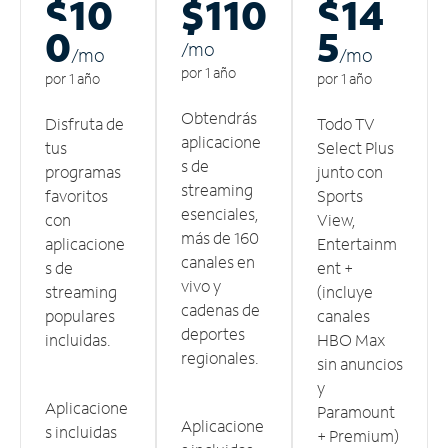
$10
$110
$14
0
5
/m
o
/m
o
/m
o
por 1 año
por 1 año
por 1 año
Obtendrás
Disfruta de
Todo TV
aplicacione
tus
Select Plus
s de
programas
junto con
streaming
favoritos
Sports
esenciales,
con
View,
más de 160
aplicacione
Entertainm
canales en
s de
ent +
vivo y
streaming
(incluye
cadenas de
populares
canales
deportes
incluidas.
HBO Max
regionales.
sin anuncios
y
Aplicacione
Paramount
Aplicacione
s incluidas
+ Premium)