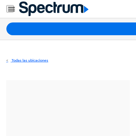
Residencial
Business
Paquetes
Internet
TV
Todas las ubicaciones
Móvil
Teléfono
Residencial
Business
Contáctanos
Inglés