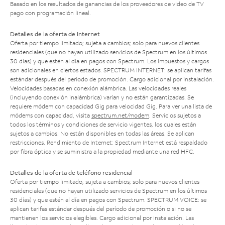
Basado en los resultados de ganancias de los proveedores de video de TV
pago con programación lineal.
Detalles de la oferta de Internet
Oferta por tiempo limitado; sujeta a cambios; solo para nuevos clientes
residenciales (que no hayan utilizado servicios de Spectrum en los últimos
30 días) y que estén al día en pagos con Spectrum. Los impuestos y cargos
son adicionales en ciertos estados. SPECTRUM INTERNET: se aplican tarifas
estándar después del período de promoción. Cargo adicional por instalación.
Velocidades basadas en conexión alámbrica. Las velocidades reales
(incluyendo conexión inalámbrica) varían y no están garantizadas. Se
requiere módem con capacidad Gig para velocidad Gig. Para ver una lista de
módems con capacidad, visita
spectrum.net/modem
. Servicios sujetos a
todos los términos y condiciones de servicio vigentes, los cuales están
sujetos a cambios. No están disponibles en todas las áreas. Se aplican
restricciones. Rendimiento de Internet: Spectrum Internet está respaldado
por fibra óptica y se suministra a la propiedad mediante una red HFC.
Detalles de la oferta de teléfono residencial
Oferta por tiempo limitado; sujeta a cambios; solo para nuevos clientes
residenciales (que no hayan utilizado servicios de Spectrum en los últimos
30 días) y que estén al día en pagos con Spectrum. SPECTRUM VOICE: se
aplican tarifas estándar después del período de promoción o si no se
mantienen los servicios elegibles. Cargo adicional por instalación. Las