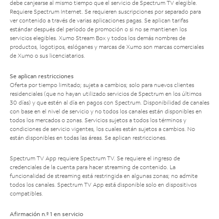
debe canjearse al mismo tiempo que el servicio de Spectrum TV elegible.
Requiere Spectrum Internet. Se requieren suscripciones por separado para
ver contenido a través de varias aplicaciones pagas. Se aplican tarifas
estándar después del período de promoción o si no se mantienen los
servicios elegibles. Xumo Stream Box y todos los demás nombres de
productos, logotipos, eslóganes y marcas de Xumo son marcas comerciales
de Xumo o sus licenciatarios.
Se aplican restricciones
Oferta por tiempo limitado; sujeta a cambios; solo para nuevos clientes
residenciales (que no hayan utilizado servicios de Spectrum en los últimos
30 días) y que estén al día en pagos con Spectrum. Disponibilidad de canales
con base en el nivel de servicio y no todos los canales están disponibles en
todos los mercados o zonas. Servicios sujetos a todos los términos y
condiciones de servicio vigentes, los cuales están sujetos a cambios. No
están disponibles en todas las áreas. Se aplican restricciones.
Spectrum TV App requiere Spectrum TV. Se requiere el ingreso de
credenciales de la cuenta para hacer streaming de contenido. La
funcionalidad de streaming está restringida en algunas zonas; no admite
todos los canales. Spectrum TV App está disponible solo en dispositivos
compatibles.
Afirmación n.º 1 en servicio