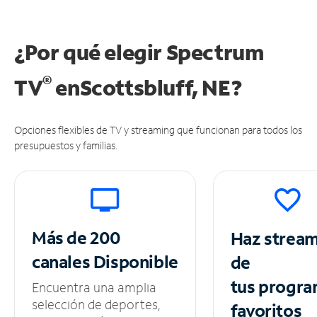
¿Por qué elegir Spectrum
®
TV
en
Scottsbluff, NE?
Opciones flexibles de TV y streaming que funcionan para todos los
presupuestos y familias.
Más de 200
Haz strea
canales
Disponible
de
tus
progra
Encuentra una amplia
selección de deportes,
favoritos