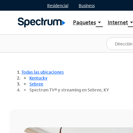
Residencial
Business
Paquetes
Internet
arrow_drop_down
arrow_drop
Ver paquetes
Spectr
Spectrum One
Planes
Mejores ofertas
Spectr
Ofertas en tu área
Intern
Todas las ubicaciones
Kentucky
Sebree
Spectrum TV® y streaming en Sebree, KY