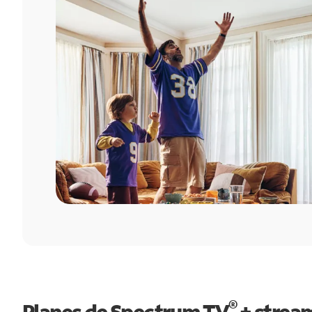
®
Planes de Spectrum TV
+ strea