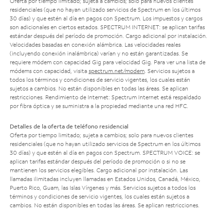
Oferta por tiempo limitado; sujeta a cambios; solo para nuevos clientes
residenciales (que no hayan utilizado servicios de Spectrum en los últimos
30 días) y que estén al día en pagos con Spectrum. Los impuestos y cargos
son adicionales en ciertos estados. SPECTRUM INTERNET: se aplican tarifas
estándar después del período de promoción. Cargo adicional por instalación.
Velocidades basadas en conexión alámbrica. Las velocidades reales
(incluyendo conexión inalámbrica) varían y no están garantizadas. Se
requiere módem con capacidad Gig para velocidad Gig. Para ver una lista de
módems con capacidad, visita
spectrum.net/modem
. Servicios sujetos a
todos los términos y condiciones de servicio vigentes, los cuales están
sujetos a cambios. No están disponibles en todas las áreas. Se aplican
restricciones. Rendimiento de Internet: Spectrum Internet está respaldado
por fibra óptica y se suministra a la propiedad mediante una red HFC.
Detalles de la oferta de teléfono residencial
Oferta por tiempo limitado; sujeta a cambios; solo para nuevos clientes
residenciales (que no hayan utilizado servicios de Spectrum en los últimos
30 días) y que estén al día en pagos con Spectrum. SPECTRUM VOICE: se
aplican tarifas estándar después del período de promoción o si no se
mantienen los servicios elegibles. Cargo adicional por instalación. Las
llamadas ilimitadas incluyen llamadas en Estados Unidos, Canadá, México,
Puerto Rico, Guam, las Islas Vírgenes y más. Servicios sujetos a todos los
términos y condiciones de servicio vigentes, los cuales están sujetos a
cambios. No están disponibles en todas las áreas. Se aplican restricciones.