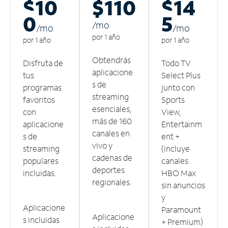
$10
$110
$14
0
5
/m
o
/m
o
/m
o
por 1 año
por 1 año
por 1 año
Obtendrás
Disfruta de
Todo TV
aplicacione
tus
Select Plus
s de
programas
junto con
streaming
favoritos
Sports
esenciales,
con
View,
más de 160
aplicacione
Entertainm
canales en
s de
ent +
vivo y
streaming
(incluye
cadenas de
populares
canales
deportes
incluidas.
HBO Max
regionales.
sin anuncios
y
Aplicacione
Paramount
Aplicacione
s incluidas
+ Premium)