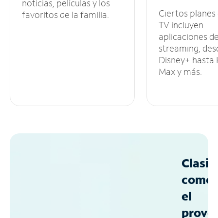
noticias, películas y los
Ciertos planes
favoritos de la familia.
TV incluyen
aplicaciones d
streaming, des
Disney+ hasta
Max y más.
Clasif
como
el
prove