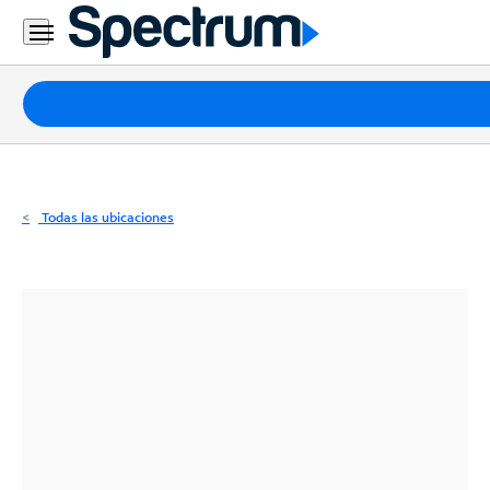
Residencial
Business
Paquetes
Internet
TV
Todas las ubicaciones
Móvil
Teléfono
Residencial
Business
Contáctanos
Inglés