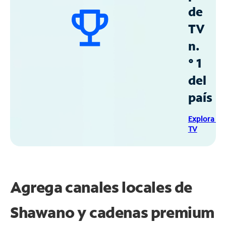
de
TV
n.
° 1
del
país
Explora Sp
TV
Agrega canales locales de
Shawano y cadenas premium