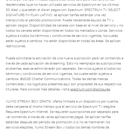
residenciales (que no hayan utilizado servicios de Spectrum en los últimos
30 días) y que estén al día en pagos con Spectrum. SPECTRUM TV SELECT
SIGNATURE/MI PLAN LATINO: se aplican tarifas estándar una vez
transcurrido el período promocional. Puede necesitarse equipo de TV y
aplican cargos. Disponibilidad de canales con base en el nivel de servicio y no
todos los canales están disponibles en todos los mercados o zonas. Servicios
sujetos a todos los términos y condiciones de servicio vigentes, los cuales
están sujetos a cambios. No están disponibles en todas las áreas. Se aplican
restricciones.
Puede solicitarse la activación de una nueva suscripción para ver contenido a
través de cada aplicación de streaming. Esto no reemplaza las suscripciones
existentes; esas se administrarán por separado. Servicios sujetos a todos los
términos y condiciones de servicio vigentes, los cuales están sujetos a
cambios. ©2025 Charter Communications. Todas las demás marcas
comerciales y los logotipos presentes aquí son propiedad de sus respectivos
titulares. Para conocer más detalles, visita
spectrum.com/disclosures
.
XUMO STREAM BOX GRATIS: oferta limitada a un dispositivo por cuenta;
debe canjearse al mismo tiempo que el servicio de Spectrum TV elegible.
Requiere Spectrum Internet. Se requieren suscripciones por separado para
ver contenido a través de varias aplicaciones pagas. Se aplican tarifas
estándar después del período de promoción o si no se mantienen los
servicios elegibles. Xumo Stream Box y todos los demás nombres de