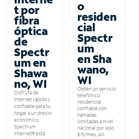
o
t por
residen
fibra
cial
óptica
Spectr
de
um
Spectr
en Sha
um en
wano,
Shawa
WI
no, WI
Obtén un servicio
Disfruta de
telefónico
Internet rápido y
residencial
confiable para tu
confiable con
hogar a un precio
llamadas
económico.
ilimitadas a nivel
Spectrum
nacional por solo
Internet® está
$15/mes, sin