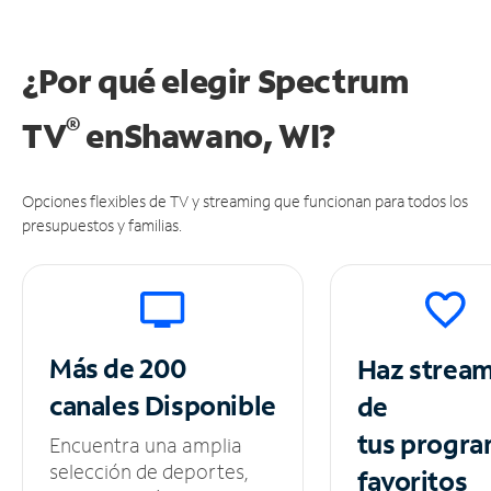
¿Por qué elegir Spectrum
®
TV
en
Shawano, WI?
Opciones flexibles de TV y streaming que funcionan para todos los
presupuestos y familias.
Más de 200
Haz strea
canales
Disponible
de
tus
progra
Encuentra una amplia
selección de deportes,
favoritos