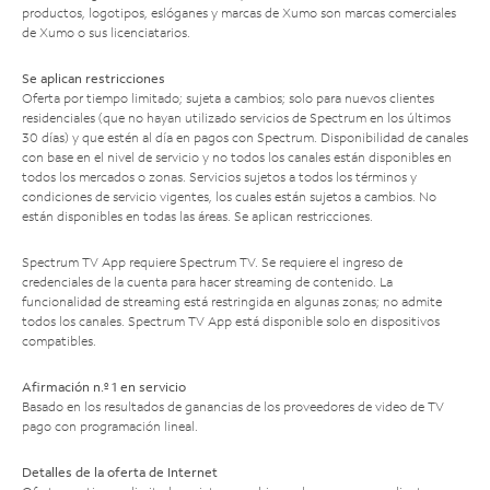
productos, logotipos, eslóganes y marcas de Xumo son marcas comerciales
de Xumo o sus licenciatarios.
Se aplican restricciones
Oferta por tiempo limitado; sujeta a cambios; solo para nuevos clientes
residenciales (que no hayan utilizado servicios de Spectrum en los últimos
30 días) y que estén al día en pagos con Spectrum. Disponibilidad de canales
con base en el nivel de servicio y no todos los canales están disponibles en
todos los mercados o zonas. Servicios sujetos a todos los términos y
condiciones de servicio vigentes, los cuales están sujetos a cambios. No
están disponibles en todas las áreas. Se aplican restricciones.
Spectrum TV App requiere Spectrum TV. Se requiere el ingreso de
credenciales de la cuenta para hacer streaming de contenido. La
funcionalidad de streaming está restringida en algunas zonas; no admite
todos los canales. Spectrum TV App está disponible solo en dispositivos
compatibles.
Afirmación n.º 1 en servicio
Basado en los resultados de ganancias de los proveedores de video de TV
pago con programación lineal.
Detalles de la oferta de Internet