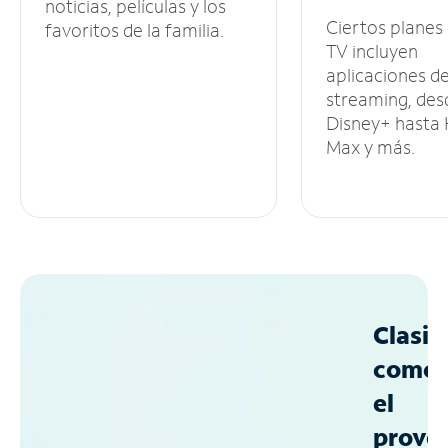
noticias, películas y los
Ciertos planes
favoritos de la familia.
TV incluyen
aplicaciones d
streaming, des
Disney+ hasta
Max y más.
Clasif
como
el
prove