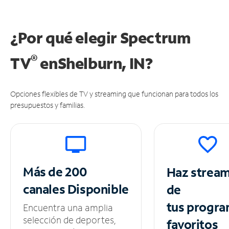
¿Por qué elegir Spectrum
®
TV
en
Shelburn, IN?
Opciones flexibles de TV y streaming que funcionan para todos los
presupuestos y familias.
Más de 200
Haz strea
canales
Disponible
de
tus
progra
Encuentra una amplia
selección de deportes,
favoritos