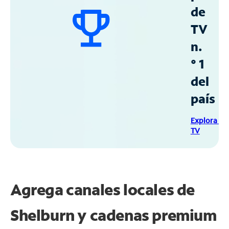
de
TV
n.
° 1
del
país
Explora Sp
TV
Agrega canales locales de
Shelburn y cadenas premium