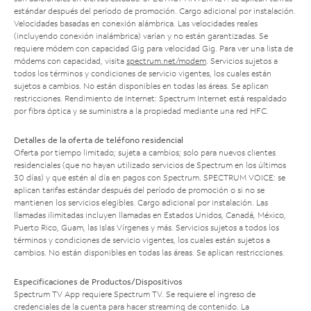
estándar después del período de promoción. Cargo adicional por instalación.
Velocidades basadas en conexión alámbrica. Las velocidades reales
(incluyendo conexión inalámbrica) varían y no están garantizadas. Se
requiere módem con capacidad Gig para velocidad Gig. Para ver una lista de
módems con capacidad, visita
spectrum.net/modem
. Servicios sujetos a
todos los términos y condiciones de servicio vigentes, los cuales están
sujetos a cambios. No están disponibles en todas las áreas. Se aplican
restricciones. Rendimiento de Internet: Spectrum Internet está respaldado
por fibra óptica y se suministra a la propiedad mediante una red HFC.
Detalles de la oferta de teléfono residencial
Oferta por tiempo limitado; sujeta a cambios; solo para nuevos clientes
residenciales (que no hayan utilizado servicios de Spectrum en los últimos
30 días) y que estén al día en pagos con Spectrum. SPECTRUM VOICE: se
aplican tarifas estándar después del período de promoción o si no se
mantienen los servicios elegibles. Cargo adicional por instalación. Las
llamadas ilimitadas incluyen llamadas en Estados Unidos, Canadá, México,
Puerto Rico, Guam, las Islas Vírgenes y más. Servicios sujetos a todos los
términos y condiciones de servicio vigentes, los cuales están sujetos a
cambios. No están disponibles en todas las áreas. Se aplican restricciones.
Especificaciones de Productos/Dispositivos
Spectrum TV App requiere Spectrum TV. Se requiere el ingreso de
credenciales de la cuenta para hacer streaming de contenido. La