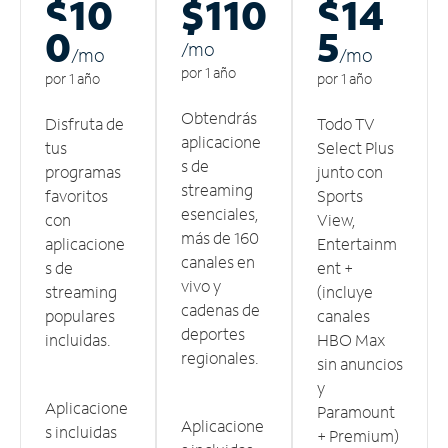
$10
$110
$14
0
5
/m
o
/m
o
/m
o
por 1 año
por 1 año
por 1 año
Obtendrás
Disfruta de
Todo TV
aplicacione
tus
Select Plus
s de
programas
junto con
streaming
favoritos
Sports
esenciales,
con
View,
más de 160
aplicacione
Entertainm
canales en
s de
ent +
vivo y
streaming
(incluye
cadenas de
populares
canales
deportes
incluidas.
HBO Max
regionales.
sin anuncios
y
Aplicacione
Paramount
Aplicacione
s incluidas
+ Premium)