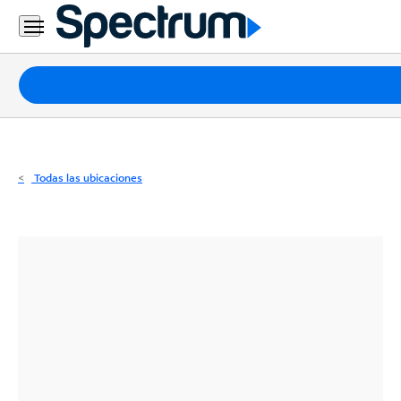
Residencial
Business
Paquetes
Internet
TV
Todas las ubicaciones
Móvil
Teléfono
Residencial
Business
Contáctanos
Inglés