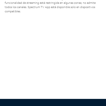
funcionalidad de streaming está restringida en algunas zonas; no admite
todos los canales. Spectrum TV App está disponible solo en dispositivos
compatibles.