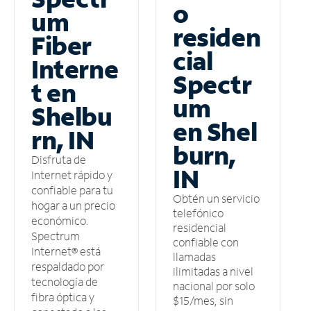
o
um
residen
Fiber
cial
Interne
Spectr
t en
um
Shelbu
en Shel
rn, IN
burn,
Disfruta de
IN
Internet rápido y
confiable para tu
Obtén un servicio
hogar a un precio
telefónico
económico.
residencial
Spectrum
confiable con
Internet® está
llamadas
respaldado por
ilimitadas a nivel
tecnología de
nacional por solo
fibra óptica y
$15/mes, sin