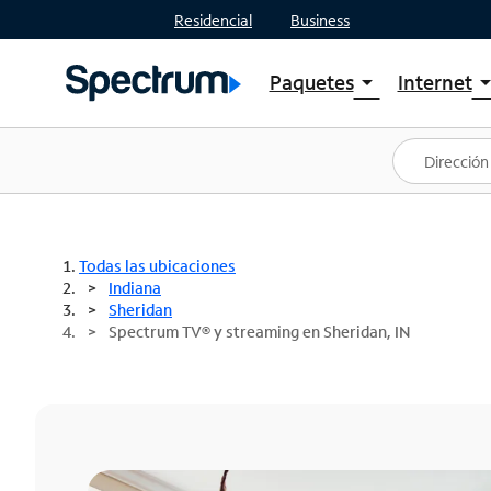
Residencial
Business
Paquetes
Internet
arrow_drop_down
arrow_drop
Ver paquetes
Spectr
Spectrum One
Planes
Mejores ofertas
Spectr
Ofertas en tu área
Intern
Todas las ubicaciones
Indiana
Sheridan
Spectrum TV® y streaming en Sheridan, IN