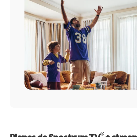
®
Planes de Spectrum TV
+ strea