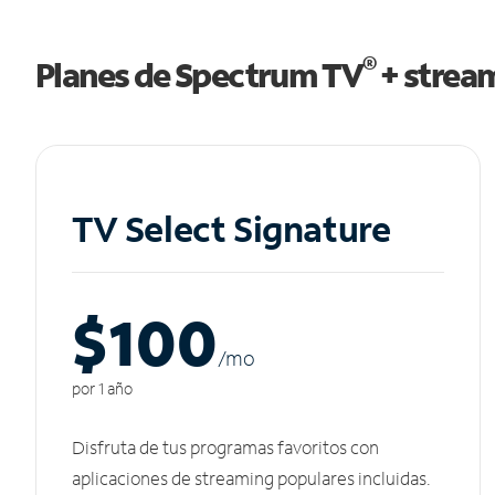
®
Planes de Spectrum TV
+ strea
TV Select Signature
$100
/m
o
por 1 año
Disfruta de tus programas favoritos con
aplicaciones de streaming populares incluidas.