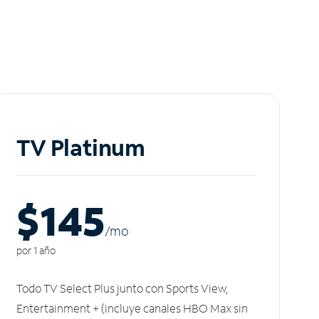
TV Platinum
$145
/m
o
por 1 año
Todo TV Select Plus junto con Sports View,
Entertainment + (incluye canales HBO Max sin