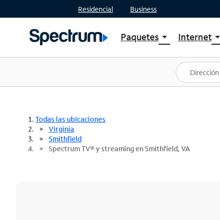
Residencial
Business
Paquetes
Internet
arrow_drop_down
arrow_drop
Ver paquetes
Spectr
Spectrum One
Planes
Mejores ofertas
Spectr
Ofertas en tu área
Intern
Todas las ubicaciones
Virginia
Smithfield
Spectrum TV® y streaming en Smithfield, VA