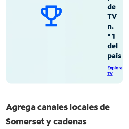
de
TV
n.
° 1
del
país
Explora Sp
TV
Agrega canales locales de
Somerset y cadenas