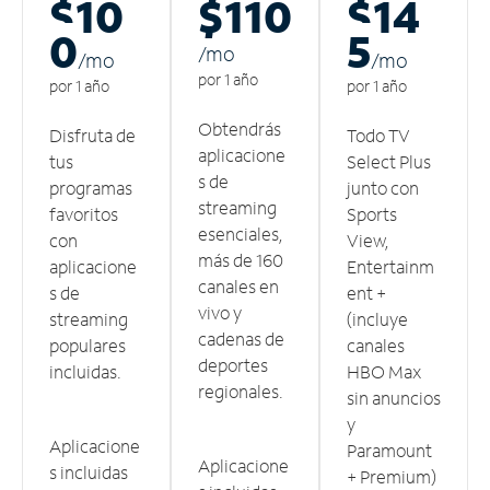
$10
$110
$14
0
5
/m
o
/m
o
/m
o
por 1 año
por 1 año
por 1 año
Obtendrás
Disfruta de
Todo TV
aplicacione
tus
Select Plus
s de
programas
junto con
streaming
favoritos
Sports
esenciales,
con
View,
más de 160
aplicacione
Entertainm
canales en
s de
ent +
vivo y
streaming
(incluye
cadenas de
populares
canales
deportes
incluidas.
HBO Max
regionales.
sin anuncios
y
Aplicacione
Paramount
Aplicacione
s incluidas
+ Premium)