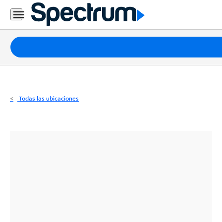
Residencial
Business
Paquetes
Internet
TV
Todas las ubicaciones
Móvil
Teléfono
Residencial
Business
Contáctanos
Inglés