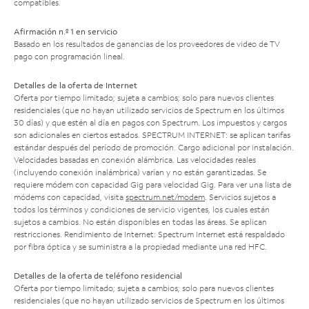
compatibles.
Afirmación n.º 1 en servicio
Basado en los resultados de ganancias de los proveedores de video de TV
pago con programación lineal.
Detalles de la oferta de Internet
Oferta por tiempo limitado; sujeta a cambios; solo para nuevos clientes
residenciales (que no hayan utilizado servicios de Spectrum en los últimos
30 días) y que estén al día en pagos con Spectrum. Los impuestos y cargos
son adicionales en ciertos estados. SPECTRUM INTERNET: se aplican tarifas
estándar después del período de promoción. Cargo adicional por instalación.
Velocidades basadas en conexión alámbrica. Las velocidades reales
(incluyendo conexión inalámbrica) varían y no están garantizadas. Se
requiere módem con capacidad Gig para velocidad Gig. Para ver una lista de
módems con capacidad, visita
spectrum.net/modem
. Servicios sujetos a
todos los términos y condiciones de servicio vigentes, los cuales están
sujetos a cambios. No están disponibles en todas las áreas. Se aplican
restricciones. Rendimiento de Internet: Spectrum Internet está respaldado
por fibra óptica y se suministra a la propiedad mediante una red HFC.
Detalles de la oferta de teléfono residencial
Oferta por tiempo limitado; sujeta a cambios; solo para nuevos clientes
residenciales (que no hayan utilizado servicios de Spectrum en los últimos