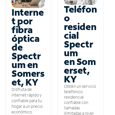
Teléfon
Interne
o
t por
residen
fibra
cial
óptica
Spectr
de
um
Spectr
en Som
um en
erset,
Somers
KY
et, KY
Obtén un servicio
Disfruta de
telefónico
Internet rápido y
residencial
confiable para tu
confiable con
hogar a un precio
llamadas
económico.
ilimitadas a nivel