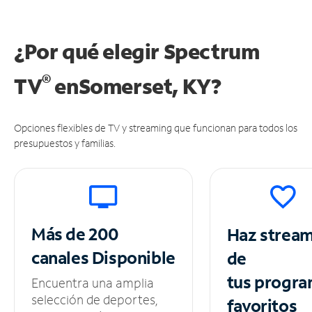
¿Por qué elegir Spectrum
®
TV
en
Somerset, KY?
Opciones flexibles de TV y streaming que funcionan para todos los
presupuestos y familias.
Más de 200
Haz strea
canales
Disponible
de
tus
progra
Encuentra una amplia
selección de deportes,
favoritos