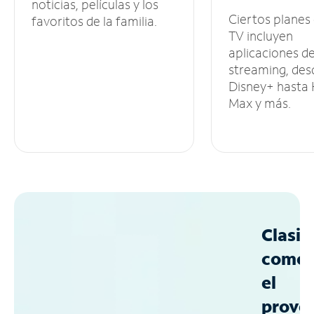
noticias, películas y los
Ciertos planes
favoritos de la familia.
TV incluyen
aplicaciones d
streaming, des
Disney+ hasta
Max y más.
Clasif
como
el
prove