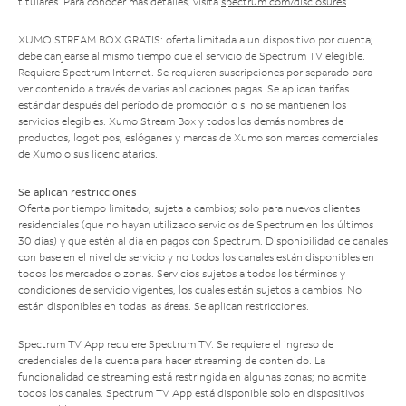
titulares. Para conocer más detalles, visita
spectrum.com/disclosures
.
XUMO STREAM BOX GRATIS: oferta limitada a un dispositivo por cuenta;
debe canjearse al mismo tiempo que el servicio de Spectrum TV elegible.
Requiere Spectrum Internet. Se requieren suscripciones por separado para
ver contenido a través de varias aplicaciones pagas. Se aplican tarifas
estándar después del período de promoción o si no se mantienen los
servicios elegibles. Xumo Stream Box y todos los demás nombres de
productos, logotipos, eslóganes y marcas de Xumo son marcas comerciales
de Xumo o sus licenciatarios.
Se aplican restricciones
Oferta por tiempo limitado; sujeta a cambios; solo para nuevos clientes
residenciales (que no hayan utilizado servicios de Spectrum en los últimos
30 días) y que estén al día en pagos con Spectrum. Disponibilidad de canales
con base en el nivel de servicio y no todos los canales están disponibles en
todos los mercados o zonas. Servicios sujetos a todos los términos y
condiciones de servicio vigentes, los cuales están sujetos a cambios. No
están disponibles en todas las áreas. Se aplican restricciones.
Spectrum TV App requiere Spectrum TV. Se requiere el ingreso de
credenciales de la cuenta para hacer streaming de contenido. La
funcionalidad de streaming está restringida en algunas zonas; no admite
todos los canales. Spectrum TV App está disponible solo en dispositivos