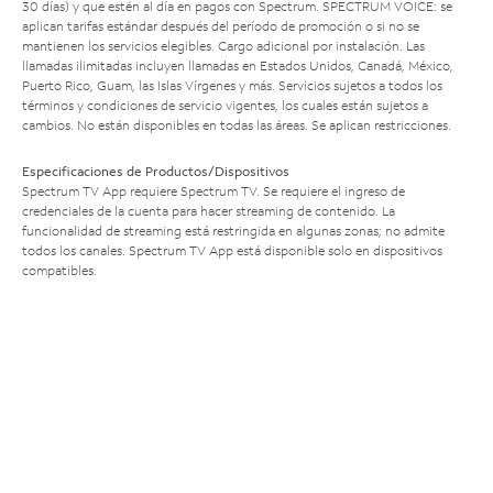
30 días) y que estén al día en pagos con Spectrum. SPECTRUM VOICE: se
aplican tarifas estándar después del período de promoción o si no se
mantienen los servicios elegibles. Cargo adicional por instalación. Las
llamadas ilimitadas incluyen llamadas en Estados Unidos, Canadá, México,
Puerto Rico, Guam, las Islas Vírgenes y más. Servicios sujetos a todos los
términos y condiciones de servicio vigentes, los cuales están sujetos a
cambios. No están disponibles en todas las áreas. Se aplican restricciones.
Especificaciones de Productos/Dispositivos
Spectrum TV App requiere Spectrum TV. Se requiere el ingreso de
credenciales de la cuenta para hacer streaming de contenido. La
funcionalidad de streaming está restringida en algunas zonas; no admite
todos los canales. Spectrum TV App está disponible solo en dispositivos
compatibles.