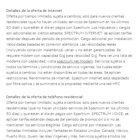
Detalles de la oferta de Internet
Oferta por tiempo limitado; sujeta a cambios; solo para nuevos clientes
residenciales (que no hayan utilizado servicios de Spectrum en los últimos
30 días) y que estén al día en pagos con Spectrum. Los impuestos y cargos
son adicionales en ciertos estados. SPECTRUM INTERNET: se aplican tarifas
estándar después del período de promoción. Cargo adicional por instalación.
Velocidades basadas en conexión alámbrica. Las velocidades reales
(incluyendo conexión inalámbrica) varían y no están garantizadas. Se
requiere módem con capacidad Gig para velocidad Gig. Para ver una lista de
módems con capacidad, visita
spectrum.net/modem
. Servicios sujetos a
todos los términos y condiciones de servicio vigentes, los cuales están
sujetos a cambios. No están disponibles en todas las áreas. Se aplican
restricciones. Rendimiento de Internet: Spectrum Internet está respaldado
por fibra óptica y se suministra a la propiedad mediante una red HFC.
Detalles de la oferta de teléfono residencial
Oferta por tiempo limitado; sujeta a cambios; solo para nuevos clientes
residenciales (que no hayan utilizado servicios de Spectrum en los últimos
30 días) y que estén al día en pagos con Spectrum. SPECTRUM VOICE: se
aplican tarifas estándar después del período de promoción o si no se
mantienen los servicios elegibles. Cargo adicional por instalación. Las
llamadas ilimitadas incluyen llamadas en Estados Unidos, Canadá, México,
Puerto Rico, Guam, las Islas Vírgenes y más. Servicios sujetos a todos los