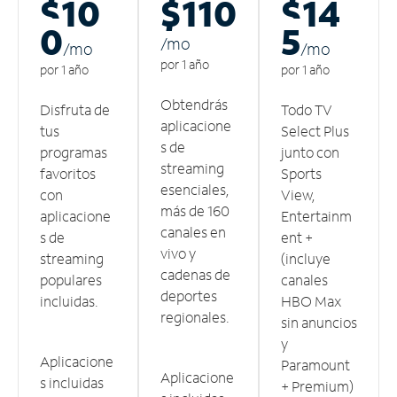
$10
$110
$14
0
5
/m
o
/m
o
/m
o
por 1 año
por 1 año
por 1 año
Obtendrás
Disfruta de
Todo TV
aplicacione
tus
Select Plus
s de
programas
junto con
streaming
favoritos
Sports
esenciales,
con
View,
más de 160
aplicacione
Entertainm
canales en
s de
ent +
vivo y
streaming
(incluye
cadenas de
populares
canales
deportes
incluidas.
HBO Max
regionales.
sin anuncios
y
Aplicacione
Paramount
Aplicacione
s incluidas
+ Premium)