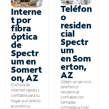
Teléfon
Interne
o
t por
residen
fibra
cial
óptica
Spectr
de
um
Spectr
en Som
um en
erton,
Somert
AZ
on, AZ
Obtén un servicio
Disfruta de
telefónico
Internet rápido y
residencial
confiable para tu
confiable con
hogar a un precio
llamadas
económico.
ilimitadas a nivel