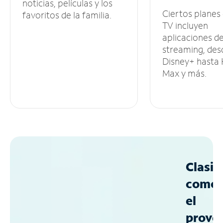
noticias, películas y los
Ciertos planes
favoritos de la familia.
TV incluyen
aplicaciones d
streaming, des
Disney+ hasta
Max y más.
Clasif
como
el
prove