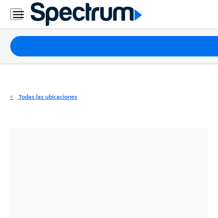
Residencial
Business
Paquetes
Internet
TV
Todas las ubicaciones
Móvil
Teléfono
Residencial
Business
Contáctanos
Inglés