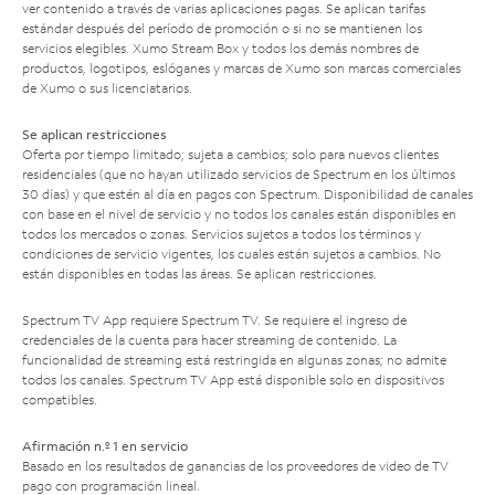
ver contenido a través de varias aplicaciones pagas. Se aplican tarifas
estándar después del período de promoción o si no se mantienen los
servicios elegibles. Xumo Stream Box y todos los demás nombres de
productos, logotipos, eslóganes y marcas de Xumo son marcas comerciales
de Xumo o sus licenciatarios.
Se aplican restricciones
Oferta por tiempo limitado; sujeta a cambios; solo para nuevos clientes
residenciales (que no hayan utilizado servicios de Spectrum en los últimos
30 días) y que estén al día en pagos con Spectrum. Disponibilidad de canales
con base en el nivel de servicio y no todos los canales están disponibles en
todos los mercados o zonas. Servicios sujetos a todos los términos y
condiciones de servicio vigentes, los cuales están sujetos a cambios. No
están disponibles en todas las áreas. Se aplican restricciones.
Spectrum TV App requiere Spectrum TV. Se requiere el ingreso de
credenciales de la cuenta para hacer streaming de contenido. La
funcionalidad de streaming está restringida en algunas zonas; no admite
todos los canales. Spectrum TV App está disponible solo en dispositivos
compatibles.
Afirmación n.º 1 en servicio
Basado en los resultados de ganancias de los proveedores de video de TV
pago con programación lineal.