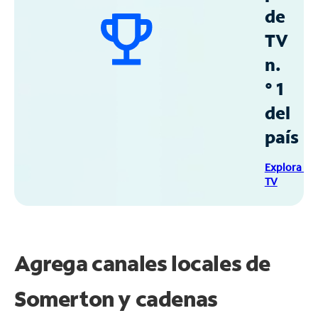
de
TV
n.
° 1
del
país
Explora Sp
TV
Agrega canales locales de
Somerton y cadenas