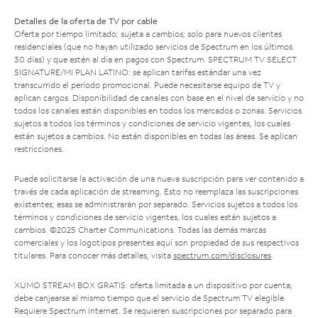
Detalles de la oferta de TV por cable
Oferta por tiempo limitado; sujeta a cambios; solo para nuevos clientes
residenciales (que no hayan utilizado servicios de Spectrum en los últimos
30 días) y que estén al día en pagos con Spectrum. SPECTRUM TV SELECT
SIGNATURE/MI PLAN LATINO: se aplican tarifas estándar una vez
transcurrido el período promocional. Puede necesitarse equipo de TV y
aplican cargos. Disponibilidad de canales con base en el nivel de servicio y no
todos los canales están disponibles en todos los mercados o zonas. Servicios
sujetos a todos los términos y condiciones de servicio vigentes, los cuales
están sujetos a cambios. No están disponibles en todas las áreas. Se aplican
restricciones.
Puede solicitarse la activación de una nueva suscripción para ver contenido a
través de cada aplicación de streaming. Esto no reemplaza las suscripciones
existentes; esas se administrarán por separado. Servicios sujetos a todos los
términos y condiciones de servicio vigentes, los cuales están sujetos a
cambios. ©2025 Charter Communications. Todas las demás marcas
comerciales y los logotipos presentes aquí son propiedad de sus respectivos
titulares. Para conocer más detalles, visita
spectrum.com/disclosures
.
XUMO STREAM BOX GRATIS: oferta limitada a un dispositivo por cuenta;
debe canjearse al mismo tiempo que el servicio de Spectrum TV elegible.
Requiere Spectrum Internet. Se requieren suscripciones por separado para