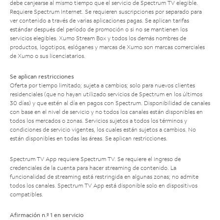
debe canjearse al mismo tiempo que el servicio de Spectrum TV elegible.
Requiere Spectrum Internet. Se requieren suscripciones por separado para
ver contenido a través de varias aplicaciones pagas. Se aplican tarifas
estándar después del período de promoción o si no se mantienen los
servicios elegibles. Xumo Stream Box y todos los demás nombres de
productos, logotipos, eslóganes y marcas de Xumo son marcas comerciales
de Xumo o sus licenciatarios.
Se aplican restricciones
Oferta por tiempo limitado; sujeta a cambios; solo para nuevos clientes
residenciales (que no hayan utilizado servicios de Spectrum en los últimos
30 días) y que estén al día en pagos con Spectrum. Disponibilidad de canales
con base en el nivel de servicio y no todos los canales están disponibles en
todos los mercados o zonas. Servicios sujetos a todos los términos y
condiciones de servicio vigentes, los cuales están sujetos a cambios. No
están disponibles en todas las áreas. Se aplican restricciones.
Spectrum TV App requiere Spectrum TV. Se requiere el ingreso de
credenciales de la cuenta para hacer streaming de contenido. La
funcionalidad de streaming está restringida en algunas zonas; no admite
todos los canales. Spectrum TV App está disponible solo en dispositivos
compatibles.
Afirmación n.º 1 en servicio