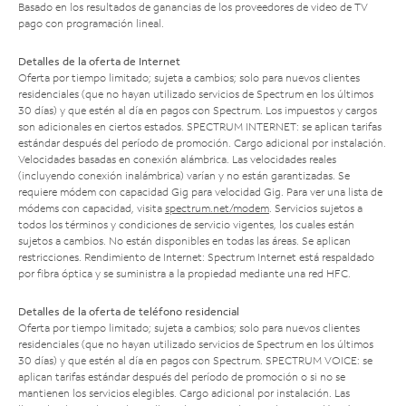
Basado en los resultados de ganancias de los proveedores de video de TV
pago con programación lineal.
Detalles de la oferta de Internet
Oferta por tiempo limitado; sujeta a cambios; solo para nuevos clientes
residenciales (que no hayan utilizado servicios de Spectrum en los últimos
30 días) y que estén al día en pagos con Spectrum. Los impuestos y cargos
son adicionales en ciertos estados. SPECTRUM INTERNET: se aplican tarifas
estándar después del período de promoción. Cargo adicional por instalación.
Velocidades basadas en conexión alámbrica. Las velocidades reales
(incluyendo conexión inalámbrica) varían y no están garantizadas. Se
requiere módem con capacidad Gig para velocidad Gig. Para ver una lista de
módems con capacidad, visita
spectrum.net/modem
. Servicios sujetos a
todos los términos y condiciones de servicio vigentes, los cuales están
sujetos a cambios. No están disponibles en todas las áreas. Se aplican
restricciones. Rendimiento de Internet: Spectrum Internet está respaldado
por fibra óptica y se suministra a la propiedad mediante una red HFC.
Detalles de la oferta de teléfono residencial
Oferta por tiempo limitado; sujeta a cambios; solo para nuevos clientes
residenciales (que no hayan utilizado servicios de Spectrum en los últimos
30 días) y que estén al día en pagos con Spectrum. SPECTRUM VOICE: se
aplican tarifas estándar después del período de promoción o si no se
mantienen los servicios elegibles. Cargo adicional por instalación. Las