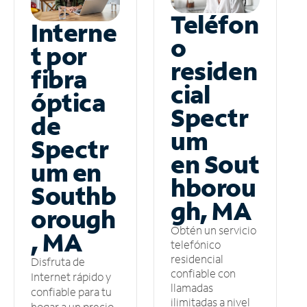
Teléfon
Interne
o
t por
residen
fibra
cial
óptica
Spectr
de
um
Spectr
en Sout
um en
hborou
Southb
gh, MA
orough
Obtén un servicio
, MA
telefónico
residencial
Disfruta de
confiable con
Internet rápido y
llamadas
confiable para tu
ilimitadas a nivel
hogar a un precio