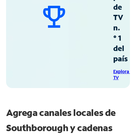
de
TV
n.
° 1
del
país
Explora Sp
TV
Agrega canales locales de
Southborough y cadenas