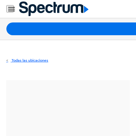
Residencial
Business
Paquetes
Internet
TV
Todas las ubicaciones
Móvil
Teléfono
Residencial
Business
Contáctanos
Inglés