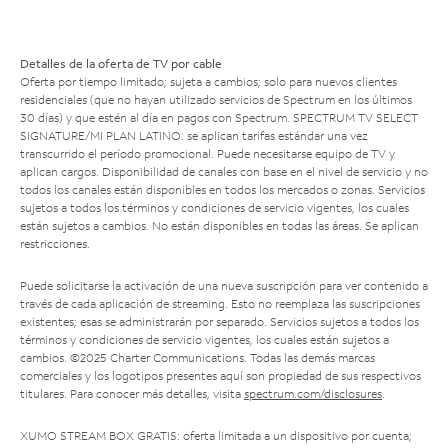
Detalles de la oferta de TV por cable
Oferta por tiempo limitado; sujeta a cambios; solo para nuevos clientes
residenciales (que no hayan utilizado servicios de Spectrum en los últimos
30 días) y que estén al día en pagos con Spectrum. SPECTRUM TV SELECT
SIGNATURE/MI PLAN LATINO: se aplican tarifas estándar una vez
transcurrido el período promocional. Puede necesitarse equipo de TV y
aplican cargos. Disponibilidad de canales con base en el nivel de servicio y no
todos los canales están disponibles en todos los mercados o zonas. Servicios
sujetos a todos los términos y condiciones de servicio vigentes, los cuales
están sujetos a cambios. No están disponibles en todas las áreas. Se aplican
restricciones.
Puede solicitarse la activación de una nueva suscripción para ver contenido a
través de cada aplicación de streaming. Esto no reemplaza las suscripciones
existentes; esas se administrarán por separado. Servicios sujetos a todos los
términos y condiciones de servicio vigentes, los cuales están sujetos a
cambios. ©2025 Charter Communications. Todas las demás marcas
comerciales y los logotipos presentes aquí son propiedad de sus respectivos
titulares. Para conocer más detalles, visita
spectrum.com/disclosures
.
XUMO STREAM BOX GRATIS: oferta limitada a un dispositivo por cuenta;