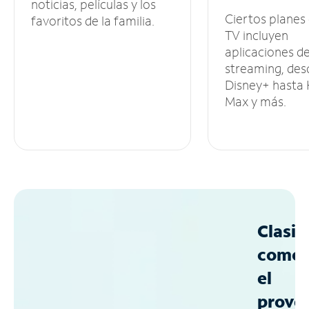
noticias, películas y los
Ciertos planes
favoritos de la familia.
TV incluyen
aplicaciones d
streaming, des
Disney+ hasta
Max y más.
Clasif
como
el
prove