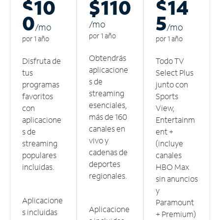
$10
$110
$14
0
5
/m
o
/m
o
/m
o
por 1 año
por 1 año
por 1 año
Obtendrás
Disfruta de
Todo TV
aplicacione
tus
Select Plus
s de
programas
junto con
streaming
favoritos
Sports
esenciales,
con
View,
más de 160
aplicacione
Entertainm
canales en
s de
ent +
vivo y
streaming
(incluye
cadenas de
populares
canales
deportes
incluidas.
HBO Max
regionales.
sin anuncios
y
Aplicacione
Paramount
Aplicacione
s incluidas
+ Premium)