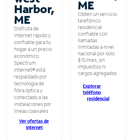
ME
Harbor,
Obtén un servicio
ME
telefónico
residencial
Disfruta de
confiable con
Internet rápido y
llamadas
confiable para tu
ilimitadas a nivel
hogar a un precio
nacional por solo
económico.
$15/mes, sin
Spectrum
impuestos ni
Internet® está
cargos agregados.
respaldado por
tecnología de
Explorar
fibra óptica y
teléfono
conectado a las
residencial
instalaciones por
líneas coaxiales.
Ver ofertas de
Internet