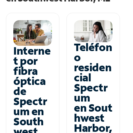
Teléfon
Interne
o
t por
residen
fibra
cial
óptica
Spectr
de
um
Spectr
en Sout
um en
hwest
South
Harbor,
west