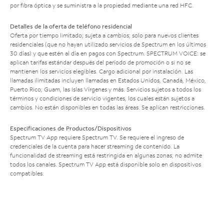
por fibra óptica y se suministra a la propiedad mediante una red HFC.
Detalles de la oferta de teléfono residencial
Oferta por tiempo limitado; sujeta a cambios; solo para nuevos clientes
residenciales (que no hayan utilizado servicios de Spectrum en los últimos
30 días) y que estén al día en pagos con Spectrum. SPECTRUM VOICE: se
aplican tarifas estándar después del período de promoción o si no se
mantienen los servicios elegibles. Cargo adicional por instalación. Las
llamadas ilimitadas incluyen llamadas en Estados Unidos, Canadá, México,
Puerto Rico, Guam, las Islas Vírgenes y más. Servicios sujetos a todos los
términos y condiciones de servicio vigentes, los cuales están sujetos a
cambios. No están disponibles en todas las áreas. Se aplican restricciones.
Especificaciones de Productos/Dispositivos
Spectrum TV App requiere Spectrum TV. Se requiere el ingreso de
credenciales de la cuenta para hacer streaming de contenido. La
funcionalidad de streaming está restringida en algunas zonas; no admite
todos los canales. Spectrum TV App está disponible solo en dispositivos
compatibles.