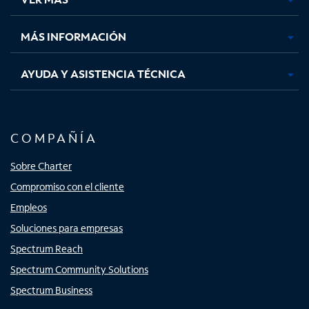
pestaña
pestaña
pestaña
pestaña
nueva
nueva
nueva
nueva
MÁS INFORMACIÓN
AYUDA Y ASISTENCIA TÉCNICA
COMPAÑÍA
Sobre Charter
Compromiso con el cliente
Empleos
Soluciones para empresas
Spectrum Reach
Spectrum Community Solutions
Spectrum Business