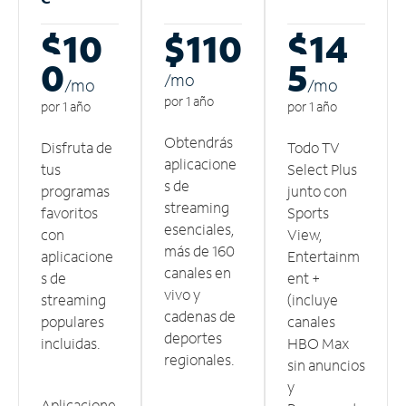
$10
$110
$14
0
5
/m
o
/m
o
/m
o
por 1 año
por 1 año
por 1 año
Obtendrás
Disfruta de
Todo TV
aplicacione
tus
Select Plus
s de
programas
junto con
streaming
favoritos
Sports
esenciales,
con
View,
más de 160
aplicacione
Entertainm
canales en
s de
ent +
vivo y
streaming
(incluye
cadenas de
populares
canales
deportes
incluidas.
HBO Max
regionales.
sin anuncios
y
Aplicacione