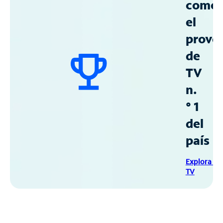
como
el
prove
de
TV
n.
° 1
del
país
Explora Sp
TV