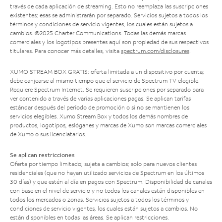
través de cada aplicación de streaming. Esto no reemplaza las suscripciones
existentes; esas se administrarán por separado. Servicios sujetos a todos los
términos y condiciones de servicio vigentes, los cuales están sujetos a
cambios. ©2025 Charter Communications. Todas las demás marcas
comerciales y los logotipos presentes aquí son propiedad de sus respectivos
titulares. Para conocer más detalles, visita
spectrum.com/disclosures
.
XUMO STREAM BOX GRATIS: oferta limitada a un dispositivo por cuenta;
debe canjearse al mismo tiempo que el servicio de Spectrum TV elegible.
Requiere Spectrum Internet. Se requieren suscripciones por separado para
ver contenido a través de varias aplicaciones pagas. Se aplican tarifas
estándar después del período de promoción o si no se mantienen los
servicios elegibles. Xumo Stream Box y todos los demás nombres de
productos, logotipos, eslóganes y marcas de Xumo son marcas comerciales
de Xumo o sus licenciatarios.
Se aplican restricciones
Oferta por tiempo limitado; sujeta a cambios; solo para nuevos clientes
residenciales (que no hayan utilizado servicios de Spectrum en los últimos
30 días) y que estén al día en pagos con Spectrum. Disponibilidad de canales
con base en el nivel de servicio y no todos los canales están disponibles en
todos los mercados o zonas. Servicios sujetos a todos los términos y
condiciones de servicio vigentes, los cuales están sujetos a cambios. No
están disponibles en todas las áreas. Se aplican restricciones.