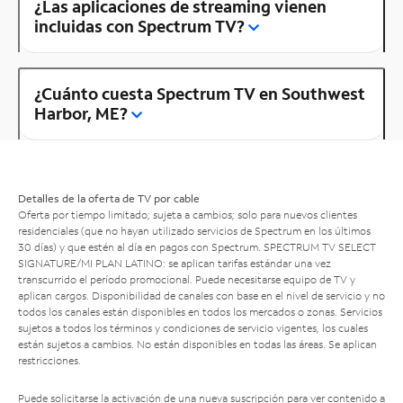
¿Las aplicaciones de streaming vienen
incluidas con Spectrum TV?
¿Cuánto cuesta Spectrum TV en Southwest
Harbor, ME?
Detalles de la oferta de TV por cable
Oferta por tiempo limitado; sujeta a cambios; solo para nuevos clientes
residenciales (que no hayan utilizado servicios de Spectrum en los últimos
30 días) y que estén al día en pagos con Spectrum. SPECTRUM TV SELECT
SIGNATURE/MI PLAN LATINO: se aplican tarifas estándar una vez
transcurrido el período promocional. Puede necesitarse equipo de TV y
aplican cargos. Disponibilidad de canales con base en el nivel de servicio y no
todos los canales están disponibles en todos los mercados o zonas. Servicios
sujetos a todos los términos y condiciones de servicio vigentes, los cuales
están sujetos a cambios. No están disponibles en todas las áreas. Se aplican
restricciones.
Puede solicitarse la activación de una nueva suscripción para ver contenido a