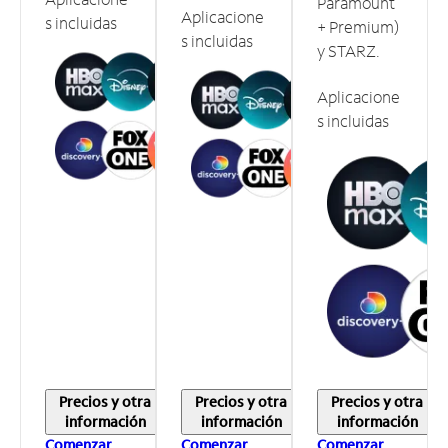
Paramount
Aplicacione
s incluidas
+ Premium)
s incluidas
y STARZ.
Aplicacione
s incluidas
Precios y otra
Precios y otra
Precios y otra
información
información
información
Comenzar
Comenzar
Comenzar