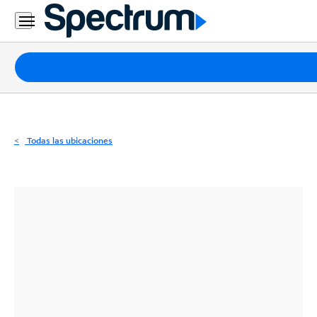
Residencial
Business
Paquetes
Internet
TV
Todas las ubicaciones
Móvil
Teléfono
Residencial
Business
Contáctanos
Inglés