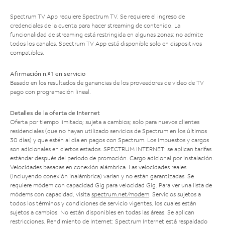
Spectrum TV App requiere Spectrum TV. Se requiere el ingreso de
credenciales de la cuenta para hacer streaming de contenido. La
funcionalidad de streaming está restringida en algunas zonas; no admite
todos los canales. Spectrum TV App está disponible solo en dispositivos
compatibles.
Afirmación n.º 1 en servicio
Basado en los resultados de ganancias de los proveedores de video de TV
pago con programación lineal.
Detalles de la oferta de Internet
Oferta por tiempo limitado; sujeta a cambios; solo para nuevos clientes
residenciales (que no hayan utilizado servicios de Spectrum en los últimos
30 días) y que estén al día en pagos con Spectrum. Los impuestos y cargos
son adicionales en ciertos estados. SPECTRUM INTERNET: se aplican tarifas
estándar después del período de promoción. Cargo adicional por instalación.
Velocidades basadas en conexión alámbrica. Las velocidades reales
(incluyendo conexión inalámbrica) varían y no están garantizadas. Se
requiere módem con capacidad Gig para velocidad Gig. Para ver una lista de
módems con capacidad, visita
spectrum.net/modem
. Servicios sujetos a
todos los términos y condiciones de servicio vigentes, los cuales están
sujetos a cambios. No están disponibles en todas las áreas. Se aplican
restricciones. Rendimiento de Internet: Spectrum Internet está respaldado