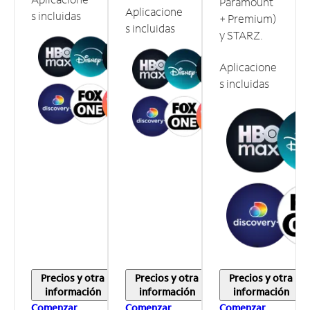
Paramount
Aplicacione
s incluidas
+ Premium)
s incluidas
y STARZ.
Aplicacione
s incluidas
Precios y otra
Precios y otra
Precios y otra
información
información
información
Comenzar
Comenzar
Comenzar