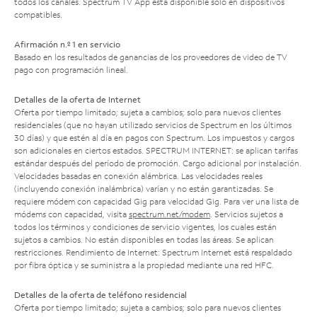
todos los canales. Spectrum TV App está disponible solo en dispositivos
compatibles.
Afirmación n.º 1 en servicio
Basado en los resultados de ganancias de los proveedores de video de TV
pago con programación lineal.
Detalles de la oferta de Internet
Oferta por tiempo limitado; sujeta a cambios; solo para nuevos clientes
residenciales (que no hayan utilizado servicios de Spectrum en los últimos
30 días) y que estén al día en pagos con Spectrum. Los impuestos y cargos
son adicionales en ciertos estados. SPECTRUM INTERNET: se aplican tarifas
estándar después del período de promoción. Cargo adicional por instalación.
Velocidades basadas en conexión alámbrica. Las velocidades reales
(incluyendo conexión inalámbrica) varían y no están garantizadas. Se
requiere módem con capacidad Gig para velocidad Gig. Para ver una lista de
módems con capacidad, visita
spectrum.net/modem
. Servicios sujetos a
todos los términos y condiciones de servicio vigentes, los cuales están
sujetos a cambios. No están disponibles en todas las áreas. Se aplican
restricciones. Rendimiento de Internet: Spectrum Internet está respaldado
por fibra óptica y se suministra a la propiedad mediante una red HFC.
Detalles de la oferta de teléfono residencial
Oferta por tiempo limitado; sujeta a cambios; solo para nuevos clientes