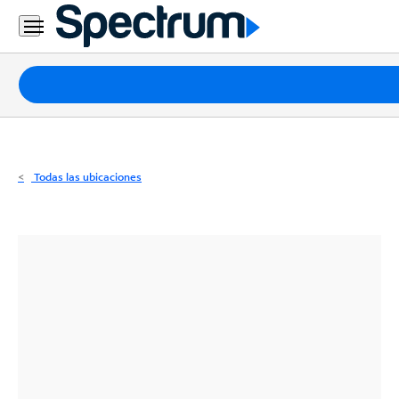
Residencial
Business
Paquetes
Internet
TV
Todas las ubicaciones
Móvil
Teléfono
Residencial
Business
Contáctanos
Inglés