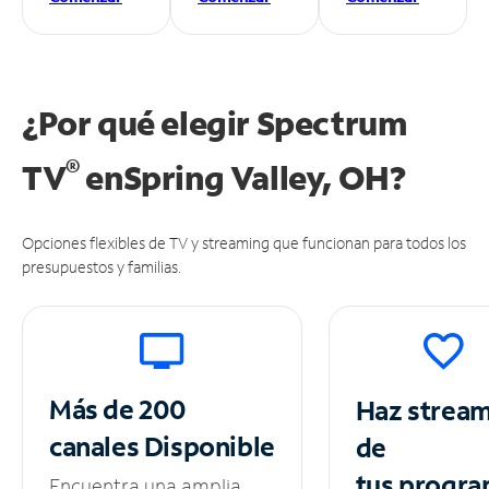
¿Por qué elegir Spectrum
®
TV
en
Spring Valley, OH?
Opciones flexibles de TV y streaming que funcionan para todos los
presupuestos y familias.
Más de 200
Haz strea
canales
Disponible
de
tus
progra
Encuentra una amplia