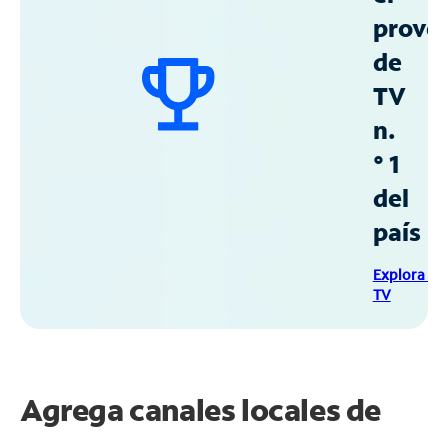
prove
de
TV
n.
° 1
del
país
Explora Sp
TV
Agrega canales locales de