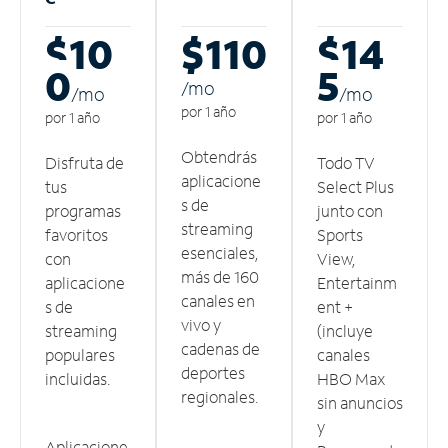
$10
$110
$14
0
5
/m
o
/m
o
/m
o
por 1 año
por 1 año
por 1 año
Obtendrás
Disfruta de
Todo TV
aplicacione
tus
Select Plus
s de
programas
junto con
streaming
favoritos
Sports
esenciales,
con
View,
más de 160
aplicacione
Entertainm
canales en
s de
ent +
vivo y
streaming
(incluye
cadenas de
populares
canales
deportes
incluidas.
HBO Max
regionales.
sin anuncios
y
Aplicacione