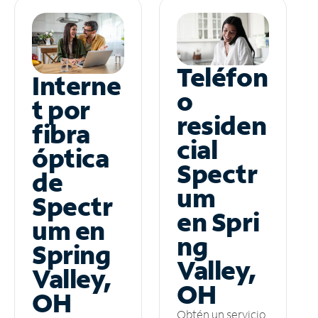
Teléfon
Interne
o
t por
residen
fibra
cial
óptica
Spectr
de
um
Spectr
en Spri
um en
ng
Spring
Valley,
Valley,
OH
OH
Obtén un servicio