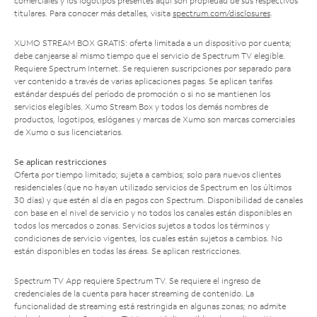
comerciales y los logotipos presentes aquí son propiedad de sus respectivos
titulares. Para conocer más detalles, visita
spectrum.com/disclosures
.
XUMO STREAM BOX GRATIS: oferta limitada a un dispositivo por cuenta;
debe canjearse al mismo tiempo que el servicio de Spectrum TV elegible.
Requiere Spectrum Internet. Se requieren suscripciones por separado para
ver contenido a través de varias aplicaciones pagas. Se aplican tarifas
estándar después del período de promoción o si no se mantienen los
servicios elegibles. Xumo Stream Box y todos los demás nombres de
productos, logotipos, eslóganes y marcas de Xumo son marcas comerciales
de Xumo o sus licenciatarios.
Se aplican restricciones
Oferta por tiempo limitado; sujeta a cambios; solo para nuevos clientes
residenciales (que no hayan utilizado servicios de Spectrum en los últimos
30 días) y que estén al día en pagos con Spectrum. Disponibilidad de canales
con base en el nivel de servicio y no todos los canales están disponibles en
todos los mercados o zonas. Servicios sujetos a todos los términos y
condiciones de servicio vigentes, los cuales están sujetos a cambios. No
están disponibles en todas las áreas. Se aplican restricciones.
Spectrum TV App requiere Spectrum TV. Se requiere el ingreso de
credenciales de la cuenta para hacer streaming de contenido. La
funcionalidad de streaming está restringida en algunas zonas; no admite