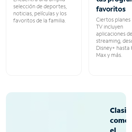
selección de deportes,
favoritos
noticias, películas y los
Ciertos planes
favoritos de la familia.
TV incluyen
aplicaciones d
streaming, des
Disney+ hasta
Max y más.
Clasif
como
el