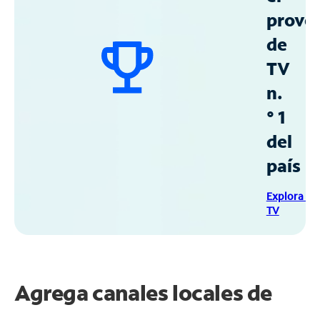
prove
de
TV
n.
° 1
del
país
Explora Sp
TV
Agrega canales locales de