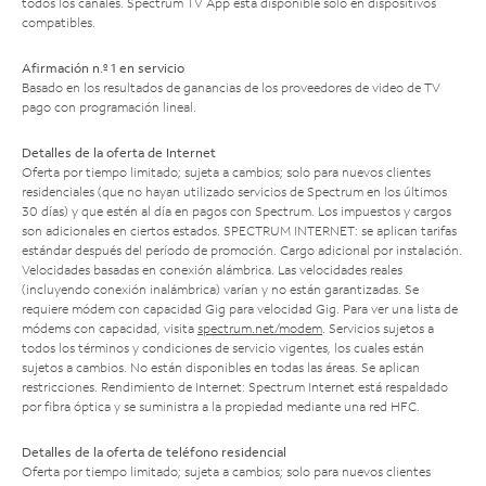
todos los canales. Spectrum TV App está disponible solo en dispositivos
compatibles.
Afirmación n.º 1 en servicio
Basado en los resultados de ganancias de los proveedores de video de TV
pago con programación lineal.
Detalles de la oferta de Internet
Oferta por tiempo limitado; sujeta a cambios; solo para nuevos clientes
residenciales (que no hayan utilizado servicios de Spectrum en los últimos
30 días) y que estén al día en pagos con Spectrum. Los impuestos y cargos
son adicionales en ciertos estados. SPECTRUM INTERNET: se aplican tarifas
estándar después del período de promoción. Cargo adicional por instalación.
Velocidades basadas en conexión alámbrica. Las velocidades reales
(incluyendo conexión inalámbrica) varían y no están garantizadas. Se
requiere módem con capacidad Gig para velocidad Gig. Para ver una lista de
módems con capacidad, visita
spectrum.net/modem
. Servicios sujetos a
todos los términos y condiciones de servicio vigentes, los cuales están
sujetos a cambios. No están disponibles en todas las áreas. Se aplican
restricciones. Rendimiento de Internet: Spectrum Internet está respaldado
por fibra óptica y se suministra a la propiedad mediante una red HFC.
Detalles de la oferta de teléfono residencial
Oferta por tiempo limitado; sujeta a cambios; solo para nuevos clientes