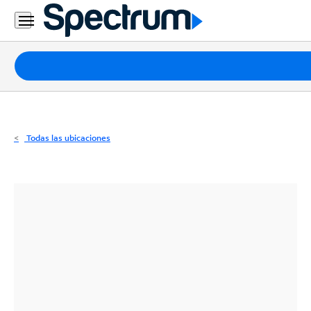
Residencial
Business
Paquetes
Internet
TV
Todas las ubicaciones
Móvil
Teléfono
Residencial
Business
Contáctanos
Inglés