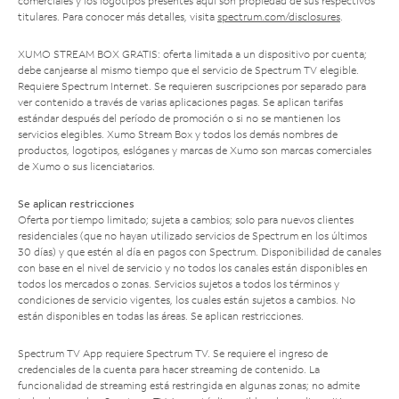
comerciales y los logotipos presentes aquí son propiedad de sus respectivos
titulares. Para conocer más detalles, visita
spectrum.com/disclosures
.
XUMO STREAM BOX GRATIS: oferta limitada a un dispositivo por cuenta;
debe canjearse al mismo tiempo que el servicio de Spectrum TV elegible.
Requiere Spectrum Internet. Se requieren suscripciones por separado para
ver contenido a través de varias aplicaciones pagas. Se aplican tarifas
estándar después del período de promoción o si no se mantienen los
servicios elegibles. Xumo Stream Box y todos los demás nombres de
productos, logotipos, eslóganes y marcas de Xumo son marcas comerciales
de Xumo o sus licenciatarios.
Se aplican restricciones
Oferta por tiempo limitado; sujeta a cambios; solo para nuevos clientes
residenciales (que no hayan utilizado servicios de Spectrum en los últimos
30 días) y que estén al día en pagos con Spectrum. Disponibilidad de canales
con base en el nivel de servicio y no todos los canales están disponibles en
todos los mercados o zonas. Servicios sujetos a todos los términos y
condiciones de servicio vigentes, los cuales están sujetos a cambios. No
están disponibles en todas las áreas. Se aplican restricciones.
Spectrum TV App requiere Spectrum TV. Se requiere el ingreso de
credenciales de la cuenta para hacer streaming de contenido. La
funcionalidad de streaming está restringida en algunas zonas; no admite