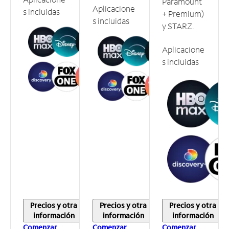
Paramount
Aplicacione
s incluidas
+ Premium)
s incluidas
y STARZ.
Aplicacione
s incluidas
Precios y otra
Precios y otra
Precios y otra
información
información
información
Comenzar
Comenzar
Comenzar