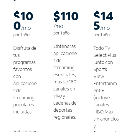
$10
$110
$14
0
5
/m
o
/m
o
/m
o
por 1 año
por 1 año
por 1 año
Obtendrás
Disfruta de
Todo TV
aplicacione
tus
Select Plus
s de
programas
junto con
streaming
favoritos
Sports
esenciales,
con
View,
más de 160
aplicacione
Entertainm
canales en
s de
ent +
vivo y
streaming
(incluye
cadenas de
populares
canales
deportes
incluidas.
HBO Max
regionales.
sin anuncios
y
Aplicacione