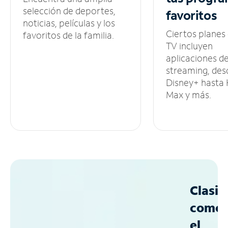
selección de deportes,
favoritos
noticias, películas y los
Ciertos planes
favoritos de la familia.
TV incluyen
aplicaciones d
streaming, des
Disney+ hasta
Max y más.
Clasif
como
el