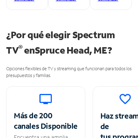
¿Por qué elegir Spectrum
®
TV
en
Spruce Head, ME?
Opciones flexibles de TV y streaming que funcionan para todos los
presupuestos y familias.
Más de 200
Haz strea
canales
Disponible
de
tus
progra
Encuentra una amplia