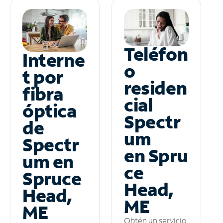
Teléfon
Interne
o
t por
residen
fibra
cial
óptica
Spectr
de
um
Spectr
en Spru
um en
ce
Spruce
Head,
Head,
ME
ME
Obtén un servicio