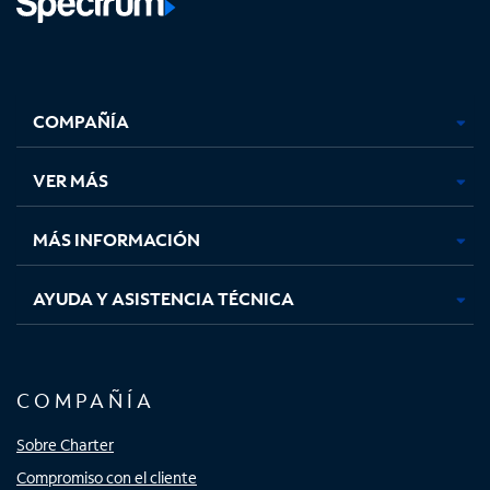
Facebook,
Instagram,
Youtube,
X,
se
se
se
se
COMPAÑÍA
abre
abre
abre
abre
en
en
en
en
una
una
una
una
VER MÁS
pestaña
pestaña
pestaña
pestaña
nueva
nueva
nueva
nueva
MÁS INFORMACIÓN
AYUDA Y ASISTENCIA TÉCNICA
COMPAÑÍA
Sobre Charter
Compromiso con el cliente