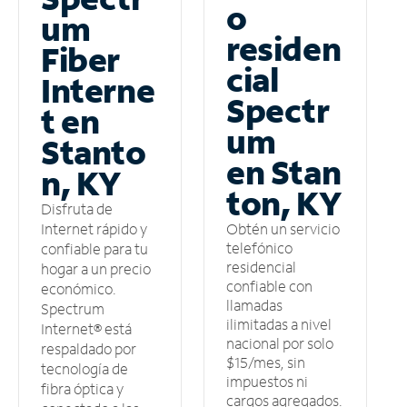
o
um
residen
Fiber
cial
Interne
Spectr
t en
um
Stanto
en Stan
n, KY
ton, KY
Disfruta de
Obtén un servicio
Internet rápido y
telefónico
confiable para tu
residencial
hogar a un precio
confiable con
económico.
llamadas
Spectrum
ilimitadas a nivel
Internet® está
nacional por solo
respaldado por
$15/mes, sin
tecnología de
impuestos ni
fibra óptica y
cargos agregados.