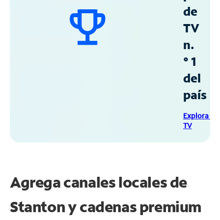
de
TV
n.
° 1
del
país
Explora Sp
TV
Agrega canales locales de
Stanton y cadenas premium