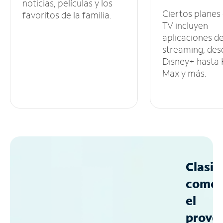
noticias, películas y los
Ciertos planes
favoritos de la familia.
TV incluyen
aplicaciones d
streaming, des
Disney+ hasta
Max y más.
Clasif
como
el
prove