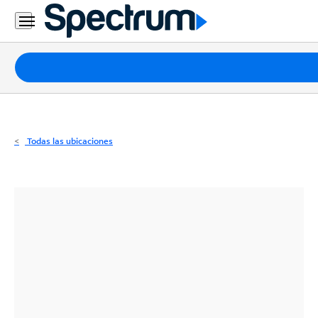
Residencial
Business
Paquetes
Internet
TV
Todas las ubicaciones
Móvil
Teléfono
Residencial
Business
Contáctanos
Inglés