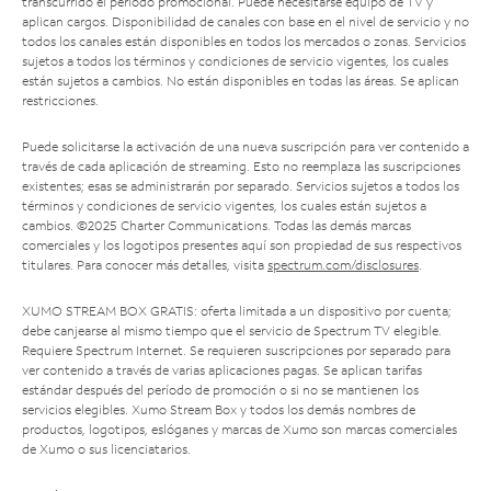
transcurrido el período promocional. Puede necesitarse equipo de TV y
aplican cargos. Disponibilidad de canales con base en el nivel de servicio y no
todos los canales están disponibles en todos los mercados o zonas. Servicios
sujetos a todos los términos y condiciones de servicio vigentes, los cuales
están sujetos a cambios. No están disponibles en todas las áreas. Se aplican
restricciones.
Puede solicitarse la activación de una nueva suscripción para ver contenido a
través de cada aplicación de streaming. Esto no reemplaza las suscripciones
existentes; esas se administrarán por separado. Servicios sujetos a todos los
términos y condiciones de servicio vigentes, los cuales están sujetos a
cambios. ©2025 Charter Communications. Todas las demás marcas
comerciales y los logotipos presentes aquí son propiedad de sus respectivos
titulares. Para conocer más detalles, visita
spectrum.com/disclosures
.
XUMO STREAM BOX GRATIS: oferta limitada a un dispositivo por cuenta;
debe canjearse al mismo tiempo que el servicio de Spectrum TV elegible.
Requiere Spectrum Internet. Se requieren suscripciones por separado para
ver contenido a través de varias aplicaciones pagas. Se aplican tarifas
estándar después del período de promoción o si no se mantienen los
servicios elegibles. Xumo Stream Box y todos los demás nombres de
productos, logotipos, eslóganes y marcas de Xumo son marcas comerciales
de Xumo o sus licenciatarios.