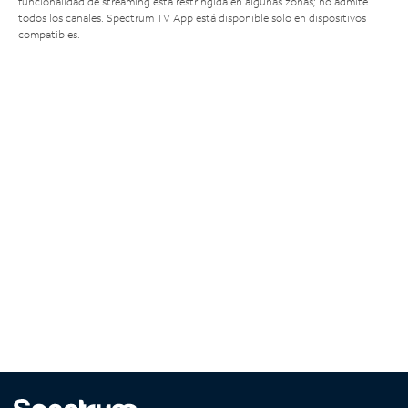
funcionalidad de streaming está restringida en algunas zonas; no admite
todos los canales. Spectrum TV App está disponible solo en dispositivos
compatibles.