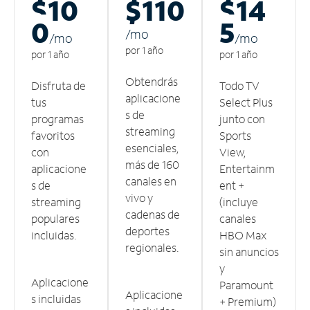
$10
$110
$14
0
5
/m
o
/m
o
/m
o
por 1 año
por 1 año
por 1 año
Obtendrás
Disfruta de
Todo TV
aplicacione
tus
Select Plus
s de
programas
junto con
streaming
favoritos
Sports
esenciales,
con
View,
más de 160
aplicacione
Entertainm
canales en
s de
ent +
vivo y
streaming
(incluye
cadenas de
populares
canales
deportes
incluidas.
HBO Max
regionales.
sin anuncios
y
Aplicacione
Paramount
Aplicacione
s incluidas
+ Premium)