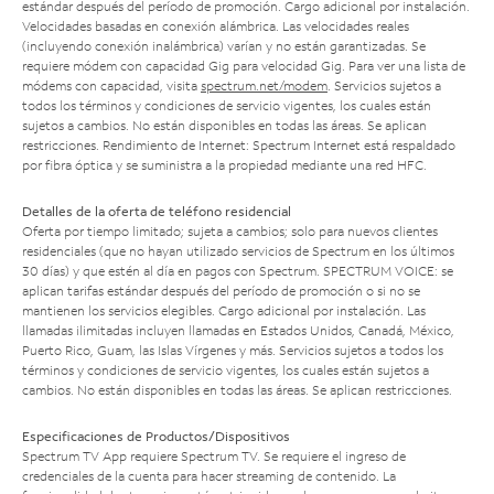
estándar después del período de promoción. Cargo adicional por instalación.
Velocidades basadas en conexión alámbrica. Las velocidades reales
(incluyendo conexión inalámbrica) varían y no están garantizadas. Se
requiere módem con capacidad Gig para velocidad Gig. Para ver una lista de
módems con capacidad, visita
spectrum.net/modem
. Servicios sujetos a
todos los términos y condiciones de servicio vigentes, los cuales están
sujetos a cambios. No están disponibles en todas las áreas. Se aplican
restricciones. Rendimiento de Internet: Spectrum Internet está respaldado
por fibra óptica y se suministra a la propiedad mediante una red HFC.
Detalles de la oferta de teléfono residencial
Oferta por tiempo limitado; sujeta a cambios; solo para nuevos clientes
residenciales (que no hayan utilizado servicios de Spectrum en los últimos
30 días) y que estén al día en pagos con Spectrum. SPECTRUM VOICE: se
aplican tarifas estándar después del período de promoción o si no se
mantienen los servicios elegibles. Cargo adicional por instalación. Las
llamadas ilimitadas incluyen llamadas en Estados Unidos, Canadá, México,
Puerto Rico, Guam, las Islas Vírgenes y más. Servicios sujetos a todos los
términos y condiciones de servicio vigentes, los cuales están sujetos a
cambios. No están disponibles en todas las áreas. Se aplican restricciones.
Especificaciones de Productos/Dispositivos
Spectrum TV App requiere Spectrum TV. Se requiere el ingreso de
credenciales de la cuenta para hacer streaming de contenido. La