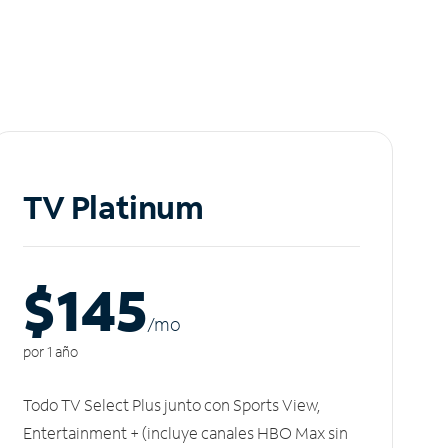
TV Platinum
$145
/m
o
por 1 año
Todo TV Select Plus junto con Sports View,
Entertainment + (incluye canales HBO Max sin