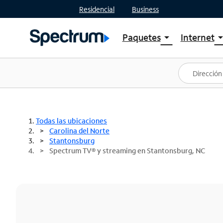
Residencial
Business
Paquetes
Internet
arrow_drop_down
arrow_drop
Ver paquetes
Spectr
Spectrum One
Planes
Mejores ofertas
Spectr
Ofertas en tu área
Intern
Todas las ubicaciones
Carolina del Norte
Stantonsburg
Spectrum TV® y streaming en Stantonsburg, NC