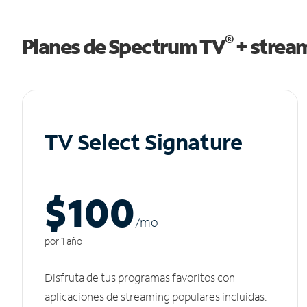
®
Planes de Spectrum TV
+ strea
TV Select Signature
$100
/m
o
por 1 año
Disfruta de tus programas favoritos con
aplicaciones de streaming populares incluidas.