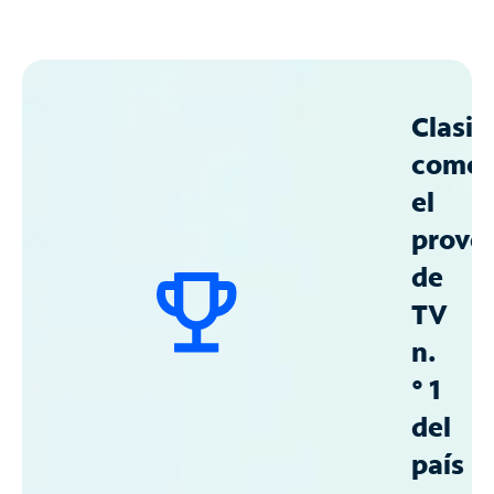
Clasif
como
el
prove
de
TV
n.
° 1
del
país