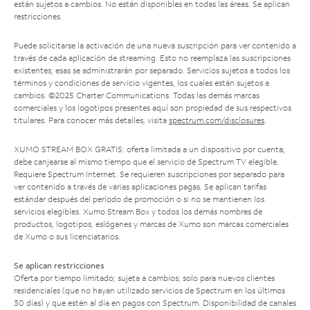
están sujetos a cambios. No están disponibles en todas las áreas. Se aplican
restricciones.
Puede solicitarse la activación de una nueva suscripción para ver contenido a
través de cada aplicación de streaming. Esto no reemplaza las suscripciones
existentes; esas se administrarán por separado. Servicios sujetos a todos los
términos y condiciones de servicio vigentes, los cuales están sujetos a
cambios. ©2025 Charter Communications. Todas las demás marcas
comerciales y los logotipos presentes aquí son propiedad de sus respectivos
titulares. Para conocer más detalles, visita
spectrum.com/disclosures
.
XUMO STREAM BOX GRATIS: oferta limitada a un dispositivo por cuenta;
debe canjearse al mismo tiempo que el servicio de Spectrum TV elegible.
Requiere Spectrum Internet. Se requieren suscripciones por separado para
ver contenido a través de varias aplicaciones pagas. Se aplican tarifas
estándar después del período de promoción o si no se mantienen los
servicios elegibles. Xumo Stream Box y todos los demás nombres de
productos, logotipos, eslóganes y marcas de Xumo son marcas comerciales
de Xumo o sus licenciatarios.
Se aplican restricciones
Oferta por tiempo limitado; sujeta a cambios; solo para nuevos clientes
residenciales (que no hayan utilizado servicios de Spectrum en los últimos
30 días) y que estén al día en pagos con Spectrum. Disponibilidad de canales