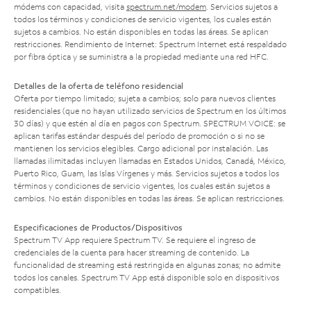
módems con capacidad, visita
spectrum.net/modem
. Servicios sujetos a
todos los términos y condiciones de servicio vigentes, los cuales están
sujetos a cambios. No están disponibles en todas las áreas. Se aplican
restricciones. Rendimiento de Internet: Spectrum Internet está respaldado
por fibra óptica y se suministra a la propiedad mediante una red HFC.
Detalles de la oferta de teléfono residencial
Oferta por tiempo limitado; sujeta a cambios; solo para nuevos clientes
residenciales (que no hayan utilizado servicios de Spectrum en los últimos
30 días) y que estén al día en pagos con Spectrum. SPECTRUM VOICE: se
aplican tarifas estándar después del período de promoción o si no se
mantienen los servicios elegibles. Cargo adicional por instalación. Las
llamadas ilimitadas incluyen llamadas en Estados Unidos, Canadá, México,
Puerto Rico, Guam, las Islas Vírgenes y más. Servicios sujetos a todos los
términos y condiciones de servicio vigentes, los cuales están sujetos a
cambios. No están disponibles en todas las áreas. Se aplican restricciones.
Especificaciones de Productos/Dispositivos
Spectrum TV App requiere Spectrum TV. Se requiere el ingreso de
credenciales de la cuenta para hacer streaming de contenido. La
funcionalidad de streaming está restringida en algunas zonas; no admite
todos los canales. Spectrum TV App está disponible solo en dispositivos
compatibles.