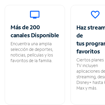
Más de 200
Haz strea
canales
Disponible
de
tus
progra
Encuentra una amplia
selección de deportes,
favoritos
noticias, películas y los
Ciertos planes
favoritos de la familia.
TV incluyen
aplicaciones d
streaming, des
Disney+ hasta
Max y más.