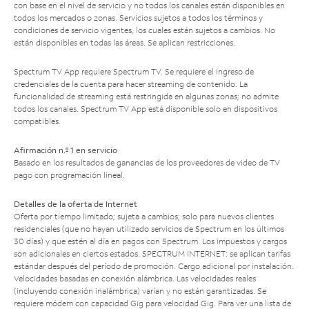
con base en el nivel de servicio y no todos los canales están disponibles en
todos los mercados o zonas. Servicios sujetos a todos los términos y
condiciones de servicio vigentes, los cuales están sujetos a cambios. No
están disponibles en todas las áreas. Se aplican restricciones.
Spectrum TV App requiere Spectrum TV. Se requiere el ingreso de
credenciales de la cuenta para hacer streaming de contenido. La
funcionalidad de streaming está restringida en algunas zonas; no admite
todos los canales. Spectrum TV App está disponible solo en dispositivos
compatibles.
Afirmación n.º 1 en servicio
Basado en los resultados de ganancias de los proveedores de video de TV
pago con programación lineal.
Detalles de la oferta de Internet
Oferta por tiempo limitado; sujeta a cambios; solo para nuevos clientes
residenciales (que no hayan utilizado servicios de Spectrum en los últimos
30 días) y que estén al día en pagos con Spectrum. Los impuestos y cargos
son adicionales en ciertos estados. SPECTRUM INTERNET: se aplican tarifas
estándar después del período de promoción. Cargo adicional por instalación.
Velocidades basadas en conexión alámbrica. Las velocidades reales
(incluyendo conexión inalámbrica) varían y no están garantizadas. Se
requiere módem con capacidad Gig para velocidad Gig. Para ver una lista de