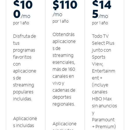
$10
$110
$14
0
5
/m
o
/m
o
/m
o
por 1 año
por 1 año
por 1 año
Obtendrás
Disfruta de
Todo TV
aplicacione
tus
Select Plus
s de
programas
junto con
streaming
favoritos
Sports
esenciales,
con
View,
más de 160
aplicacione
Entertainm
canales en
s de
ent +
vivo y
streaming
(incluye
cadenas de
populares
canales
deportes
incluidas.
HBO Max
regionales.
sin anuncios
y
Aplicacione
Paramount
Aplicacione
s incluidas
+ Premium)