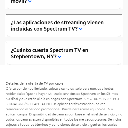
móvil?
¿Las aplicaciones de streaming vienen
incluidas con Spectrum TV?
¿Cuánto cuesta Spectrum TV en
Stephentown, NY?
Detalles de la oferta de TV por cable
Oferta por tiempo limitado; sujeta a cambios; solo para nuevos clientes
residenciales (que no hayan utilizado servicios de Spectrum en los últimos
30 días) y que estén al día en pagos con Spectrum. SPECTRUM TV SELECT
SIGNATURE/MI PLAN LATINO: se aplican tarifas estándar una vez
transcurrido el período promocional. Puede necesitarse equipo de TV y
aplican cargos. Disponibilidad de canales con base en el nivel de servicio y no
todos los canales están disponibles en todos los mercados o zonas. Servicios
sujetos a todos los términos y condiciones de servicio vigentes, los cuales