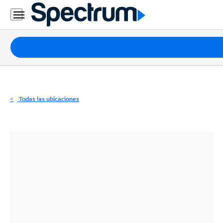
Residencial
Business
Paquetes
Internet
TV
Todas las ubicaciones
Móvil
Teléfono
Residencial
Business
Contáctanos
Inglés