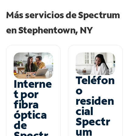
Más servicios de Spectrum
en
Stephentown, NY
Teléfon
Interne
o
t por
residen
fibra
cial
óptica
Spectr
de
um
Spectr