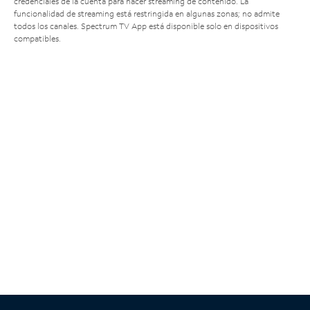
credenciales de la cuenta para hacer streaming de contenido. La
funcionalidad de streaming está restringida en algunas zonas; no admite
todos los canales. Spectrum TV App está disponible solo en dispositivos
compatibles.