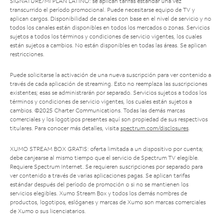
SIGNATURE/MI PLAN LATINO: se aplican tarifas estándar una vez
transcurrido el período promocional. Puede necesitarse equipo de TV y
aplican cargos. Disponibilidad de canales con base en el nivel de servicio y no
todos los canales están disponibles en todos los mercados o zonas. Servicios
sujetos a todos los términos y condiciones de servicio vigentes, los cuales
están sujetos a cambios. No están disponibles en todas las áreas. Se aplican
restricciones.
Puede solicitarse la activación de una nueva suscripción para ver contenido a
través de cada aplicación de streaming. Esto no reemplaza las suscripciones
existentes; esas se administrarán por separado. Servicios sujetos a todos los
términos y condiciones de servicio vigentes, los cuales están sujetos a
cambios. ©2025 Charter Communications. Todas las demás marcas
comerciales y los logotipos presentes aquí son propiedad de sus respectivos
titulares. Para conocer más detalles, visita
spectrum.com/disclosures
.
XUMO STREAM BOX GRATIS: oferta limitada a un dispositivo por cuenta;
debe canjearse al mismo tiempo que el servicio de Spectrum TV elegible.
Requiere Spectrum Internet. Se requieren suscripciones por separado para
ver contenido a través de varias aplicaciones pagas. Se aplican tarifas
estándar después del período de promoción o si no se mantienen los
servicios elegibles. Xumo Stream Box y todos los demás nombres de
productos, logotipos, eslóganes y marcas de Xumo son marcas comerciales
de Xumo o sus licenciatarios.