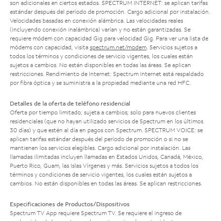
son adicionales en ciertos estados. SPECTRUM INTERNET: se aplican tarifas
estándar después del período de promoción. Cargo adicional por instalación.
Velocidades basadas en conexión alámbrica. Las velocidades reales
(incluyendo conexión inalámbrica) varían y no están garantizadas. Se
requiere módem con capacidad Gig para velocidad Gig. Para ver una lista de
módems con capacidad, visita
spectrum.net/modem
. Servicios sujetos a
todos los términos y condiciones de servicio vigentes, los cuales están
sujetos a cambios. No están disponibles en todas las áreas. Se aplican
restricciones. Rendimiento de Internet: Spectrum Internet está respaldado
por fibra óptica y se suministra a la propiedad mediante una red HFC.
Detalles de la oferta de teléfono residencial
Oferta por tiempo limitado; sujeta a cambios; solo para nuevos clientes
residenciales (que no hayan utilizado servicios de Spectrum en los últimos
30 días) y que estén al día en pagos con Spectrum. SPECTRUM VOICE: se
aplican tarifas estándar después del período de promoción o si no se
mantienen los servicios elegibles. Cargo adicional por instalación. Las
llamadas ilimitadas incluyen llamadas en Estados Unidos, Canadá, México,
Puerto Rico, Guam, las Islas Vírgenes y más. Servicios sujetos a todos los
términos y condiciones de servicio vigentes, los cuales están sujetos a
cambios. No están disponibles en todas las áreas. Se aplican restricciones.
Especificaciones de Productos/Dispositivos
Spectrum TV App requiere Spectrum TV. Se requiere el ingreso de