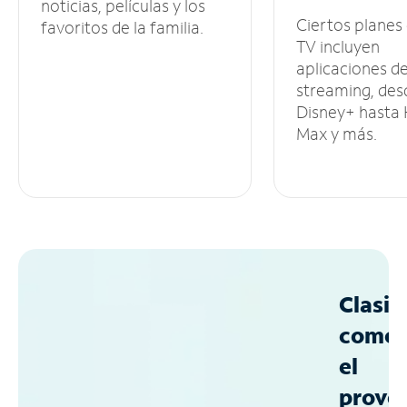
noticias, películas y los
Ciertos planes
favoritos de la familia.
TV incluyen
aplicaciones d
streaming, des
Disney+ hasta
Max y más.
Clasif
como
el
prove