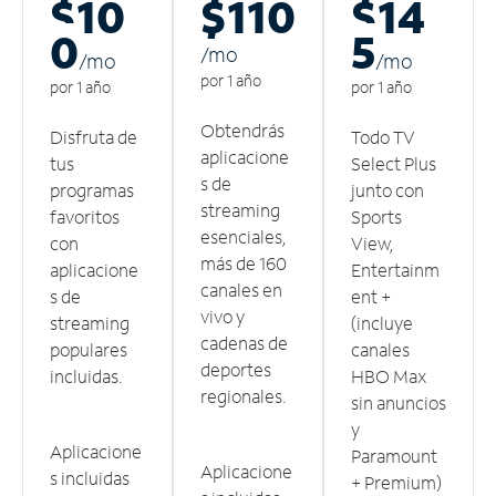
$10
$110
$14
0
5
/m
o
/m
o
/m
o
por 1 año
por 1 año
por 1 año
Obtendrás
Disfruta de
Todo TV
aplicacione
tus
Select Plus
s de
programas
junto con
streaming
favoritos
Sports
esenciales,
con
View,
más de 160
aplicacione
Entertainm
canales en
s de
ent +
vivo y
streaming
(incluye
cadenas de
populares
canales
deportes
incluidas.
HBO Max
regionales.
sin anuncios
y
Aplicacione
Paramount
Aplicacione
s incluidas
+ Premium)