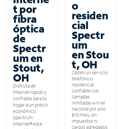
o
t por
residen
fibra
cial
óptica
Spectr
de
um
Spectr
en Stou
um en
t, OH
Stout,
Obtén un servicio
OH
telefónico
residencial
Disfruta de
confiable con
Internet rápido y
llamadas
confiable para tu
ilimitadas a nivel
hogar a un precio
nacional por solo
económico.
$15/mes, sin
Spectrum
impuestos ni
Internet® está
cargos agregados.