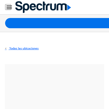
Residencial
Business
Paquetes
Internet
TV
Todas las ubicaciones
Móvil
Teléfono
Residencial
Business
Contáctanos
Inglés