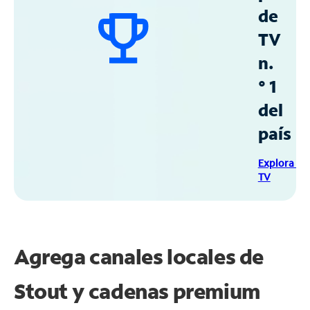
de
TV
n.
° 1
del
país
Explora Sp
TV
Agrega canales locales de
Stout y cadenas premium