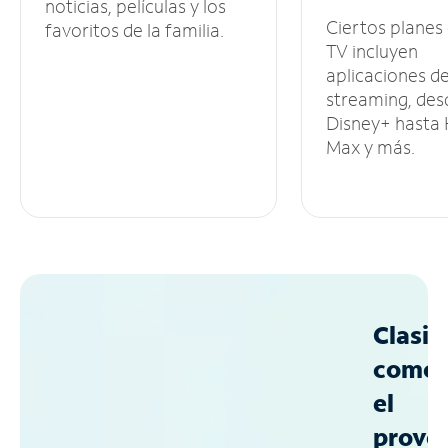
noticias, películas y los
Ciertos planes
favoritos de la familia.
TV incluyen
aplicaciones d
streaming, des
Disney+ hasta
Max y más.
Clasif
como
el
prove