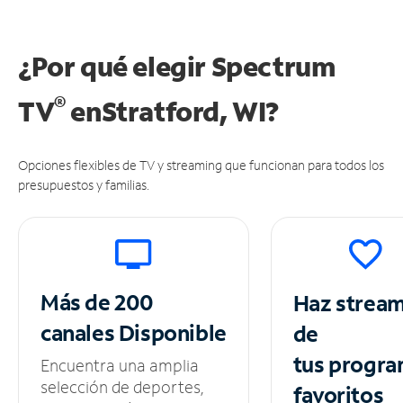
¿Por qué elegir Spectrum
®
TV
en
Stratford, WI?
Opciones flexibles de TV y streaming que funcionan para todos los
presupuestos y familias.
Más de 200
Haz strea
canales
Disponible
de
tus
progra
Encuentra una amplia
selección de deportes,
favoritos