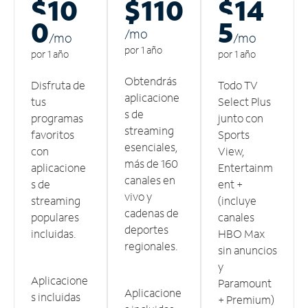
$10
$110
$14
0
5
/m
o
/m
o
/m
o
por 1 año
por 1 año
por 1 año
Obtendrás
Disfruta de
Todo TV
aplicacione
tus
Select Plus
s de
programas
junto con
streaming
favoritos
Sports
esenciales,
con
View,
más de 160
aplicacione
Entertainm
canales en
s de
ent +
vivo y
streaming
(incluye
cadenas de
populares
canales
deportes
incluidas.
HBO Max
regionales.
sin anuncios
y
Aplicacione
Paramount
Aplicacione
s incluidas
+ Premium)