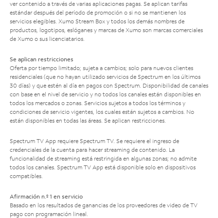
ver contenido a través de varias aplicaciones pagas. Se aplican tarifas
estándar después del período de promoción o si no se mantienen los
servicios elegibles. Xumo Stream Box y todos los demás nombres de
productos, logotipos, eslóganes y marcas de Xumo son marcas comerciales
de Xumo o sus licenciatarios.
Se aplican restricciones
Oferta por tiempo limitado; sujeta a cambios; solo para nuevos clientes
residenciales (que no hayan utilizado servicios de Spectrum en los últimos
30 días) y que estén al día en pagos con Spectrum. Disponibilidad de canales
con base en el nivel de servicio y no todos los canales están disponibles en
todos los mercados o zonas. Servicios sujetos a todos los términos y
condiciones de servicio vigentes, los cuales están sujetos a cambios. No
están disponibles en todas las áreas. Se aplican restricciones.
Spectrum TV App requiere Spectrum TV. Se requiere el ingreso de
credenciales de la cuenta para hacer streaming de contenido. La
funcionalidad de streaming está restringida en algunas zonas; no admite
todos los canales. Spectrum TV App está disponible solo en dispositivos
compatibles.
Afirmación n.º 1 en servicio
Basado en los resultados de ganancias de los proveedores de video de TV
pago con programación lineal.