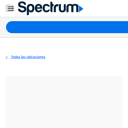
Residencial
Business
Paquetes
Internet
TV
Todas las ubicaciones
Móvil
Teléfono
Residencial
Business
Contáctanos
Inglés