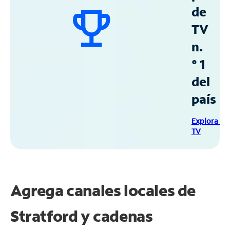
de
TV
n.
° 1
del
país
Explora Sp
TV
Agrega canales locales de
Stratford y cadenas