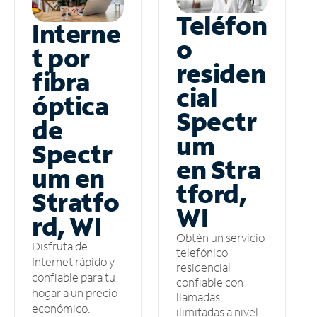
Teléfon
Interne
o
t por
residen
fibra
cial
óptica
Spectr
de
um
Spectr
en Stra
um en
tford,
Stratfo
WI
rd, WI
Obtén un servicio
Disfruta de
telefónico
Internet rápido y
residencial
confiable para tu
confiable con
hogar a un precio
llamadas
económico.
ilimitadas a nivel