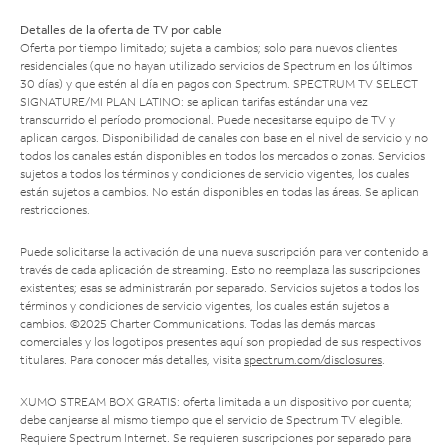
Detalles de la oferta de TV por cable
Oferta por tiempo limitado; sujeta a cambios; solo para nuevos clientes
residenciales (que no hayan utilizado servicios de Spectrum en los últimos
30 días) y que estén al día en pagos con Spectrum. SPECTRUM TV SELECT
SIGNATURE/MI PLAN LATINO: se aplican tarifas estándar una vez
transcurrido el período promocional. Puede necesitarse equipo de TV y
aplican cargos. Disponibilidad de canales con base en el nivel de servicio y no
todos los canales están disponibles en todos los mercados o zonas. Servicios
sujetos a todos los términos y condiciones de servicio vigentes, los cuales
están sujetos a cambios. No están disponibles en todas las áreas. Se aplican
restricciones.
Puede solicitarse la activación de una nueva suscripción para ver contenido a
través de cada aplicación de streaming. Esto no reemplaza las suscripciones
existentes; esas se administrarán por separado. Servicios sujetos a todos los
términos y condiciones de servicio vigentes, los cuales están sujetos a
cambios. ©2025 Charter Communications. Todas las demás marcas
comerciales y los logotipos presentes aquí son propiedad de sus respectivos
titulares. Para conocer más detalles, visita
spectrum.com/disclosures
.
XUMO STREAM BOX GRATIS: oferta limitada a un dispositivo por cuenta;
debe canjearse al mismo tiempo que el servicio de Spectrum TV elegible.
Requiere Spectrum Internet. Se requieren suscripciones por separado para