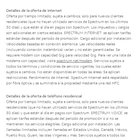
Detalles de la oferta de Internet
Oferta por tiempo limitado; sujeta a cambios; solo para nuevos clientes
residenciales (que no hayan utilizado servicios de Spectrum en los últimos
30 días) y que estén al día en pagos con Spectrum. Los impuestos y cargos
son adicionales en ciertos estados. SPECTRUM INTERNET: se aplican tarifas
estándar después del período de promoción. Cargo adicional por instalación.
Velocidades basadas en conexión alámbrica. Las velocidades reales
(incluyendo conexión inalámbrica) varían y no están garantizadas. Se
requiere módem con capacidad Gig para velocidad Gig. Para ver una lista de
módems con capacidad, visita
spectrum.net/modem
. Servicios sujetos a
todos los términos y condiciones de servicio vigentes, los cuales están
sujetos a cambios. No están disponibles en todas las áreas. Se aplican
restricciones. Rendimiento de Internet: Spectrum Internet está respaldado
por fibra óptica y se suministra a la propiedad mediante una red HFC.
Detalles de la oferta de teléfono residencial
Oferta por tiempo limitado; sujeta a cambios; solo para nuevos clientes
residenciales (que no hayan utilizado servicios de Spectrum en los últimos
30 días) y que estén al día en pagos con Spectrum. SPECTRUM VOICE: se
aplican tarifas estándar después del período de promoción o si no se
mantienen los servicios elegibles. Cargo adicional por instalación. Las
llamadas ilimitadas incluyen llamadas en Estados Unidos, Canadá, México,
Puerto Rico, Guam, las Islas Vírgenes y más. Servicios sujetos a todos los