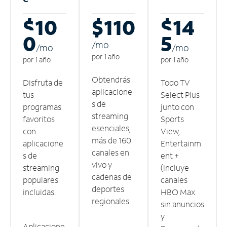
$10
$110
$14
0
5
/m
o
/m
o
/m
o
por 1 año
por 1 año
por 1 año
Obtendrás
Disfruta de
Todo TV
aplicacione
tus
Select Plus
s de
programas
junto con
streaming
favoritos
Sports
esenciales,
con
View,
más de 160
aplicacione
Entertainm
canales en
s de
ent +
vivo y
streaming
(incluye
cadenas de
populares
canales
deportes
incluidas.
HBO Max
regionales.
sin anuncios
y
Aplicacione