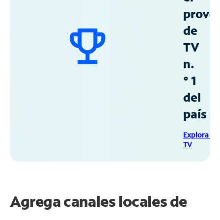
prove
de
TV
n.
° 1
del
país
Explora Sp
TV
Agrega canales locales de