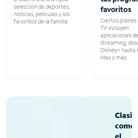
selección de deportes,
favoritos
noticias, películas y los
Ciertos planes
favoritos de la familia.
TV incluyen
aplicaciones d
streaming, des
Disney+ hasta
Max y más.
Clasif
como
el