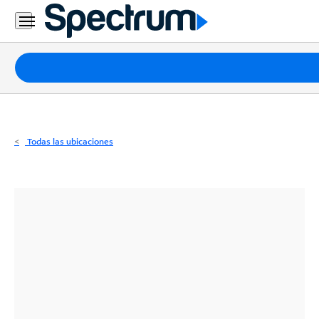
Residencial
Business
Paquetes
Internet
TV
Todas las ubicaciones
Móvil
Teléfono
Residencial
Business
Contáctanos
Inglés