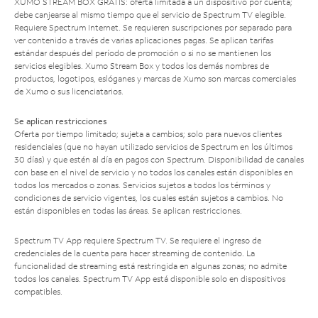
XUMO STREAM BOX GRATIS: oferta limitada a un dispositivo por cuenta;
debe canjearse al mismo tiempo que el servicio de Spectrum TV elegible.
Requiere Spectrum Internet. Se requieren suscripciones por separado para
ver contenido a través de varias aplicaciones pagas. Se aplican tarifas
estándar después del período de promoción o si no se mantienen los
servicios elegibles. Xumo Stream Box y todos los demás nombres de
productos, logotipos, eslóganes y marcas de Xumo son marcas comerciales
de Xumo o sus licenciatarios.
Se aplican restricciones
Oferta por tiempo limitado; sujeta a cambios; solo para nuevos clientes
residenciales (que no hayan utilizado servicios de Spectrum en los últimos
30 días) y que estén al día en pagos con Spectrum. Disponibilidad de canales
con base en el nivel de servicio y no todos los canales están disponibles en
todos los mercados o zonas. Servicios sujetos a todos los términos y
condiciones de servicio vigentes, los cuales están sujetos a cambios. No
están disponibles en todas las áreas. Se aplican restricciones.
Spectrum TV App requiere Spectrum TV. Se requiere el ingreso de
credenciales de la cuenta para hacer streaming de contenido. La
funcionalidad de streaming está restringida en algunas zonas; no admite
todos los canales. Spectrum TV App está disponible solo en dispositivos
compatibles.