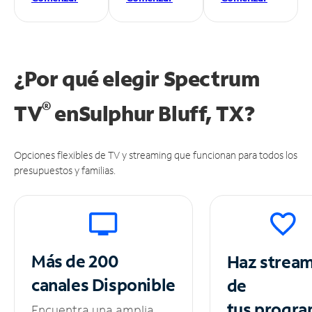
¿Por qué elegir Spectrum
®
TV
en
Sulphur Bluff, TX?
Opciones flexibles de TV y streaming que funcionan para todos los
presupuestos y familias.
Más de 200
Haz strea
canales
Disponible
de
tus
progra
Encuentra una amplia