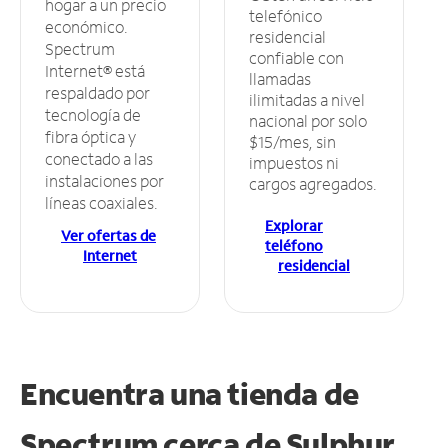
hogar a un precio
telefónico
económico.
residencial
Spectrum
confiable con
Internet® está
llamadas
respaldado por
ilimitadas a nivel
tecnología de
nacional por solo
fibra óptica y
$15/mes, sin
conectado a las
impuestos ni
instalaciones por
cargos agregados.
líneas coaxiales.
Explorar
Ver ofertas de
teléfono
Internet
residencial
Encuentra una tienda de
Spectrum
cerca de Sulphur