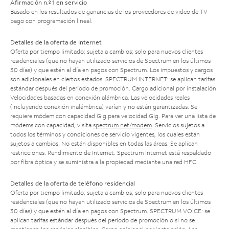
Afirmación n.º 1 en servicio
Basado en los resultados de ganancias de los proveedores de video de TV
pago con programación lineal.
Detalles de la oferta de Internet
Oferta por tiempo limitado; sujeta a cambios; solo para nuevos clientes
residenciales (que no hayan utilizado servicios de Spectrum en los últimos
30 días) y que estén al día en pagos con Spectrum. Los impuestos y cargos
son adicionales en ciertos estados. SPECTRUM INTERNET: se aplican tarifas
estándar después del período de promoción. Cargo adicional por instalación.
Velocidades basadas en conexión alámbrica. Las velocidades reales
(incluyendo conexión inalámbrica) varían y no están garantizadas. Se
requiere módem con capacidad Gig para velocidad Gig. Para ver una lista de
módems con capacidad, visita
spectrum.net/modem
. Servicios sujetos a
todos los términos y condiciones de servicio vigentes, los cuales están
sujetos a cambios. No están disponibles en todas las áreas. Se aplican
restricciones. Rendimiento de Internet: Spectrum Internet está respaldado
por fibra óptica y se suministra a la propiedad mediante una red HFC.
Detalles de la oferta de teléfono residencial
Oferta por tiempo limitado; sujeta a cambios; solo para nuevos clientes
residenciales (que no hayan utilizado servicios de Spectrum en los últimos
30 días) y que estén al día en pagos con Spectrum. SPECTRUM VOICE: se
aplican tarifas estándar después del período de promoción o si no se