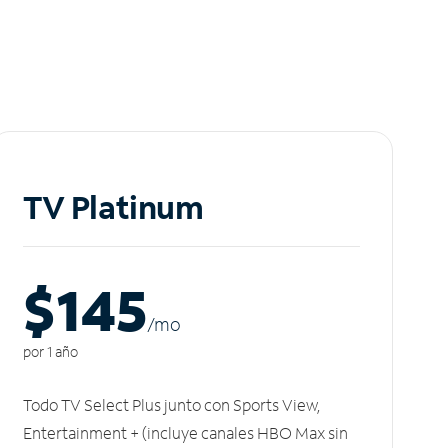
TV Platinum
$145
/m
o
por 1 año
Todo TV Select Plus junto con Sports View,
Entertainment + (incluye canales HBO Max sin