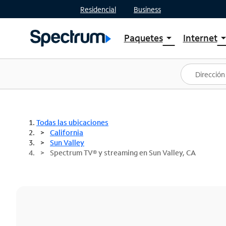
Residencial
Business
Paquetes
Internet
arrow_drop_down
arrow_drop
Ver paquetes
Spectr
Spectrum One
Planes
Mejores ofertas
Spectr
Ofertas en tu área
Intern
Todas las ubicaciones
California
Sun Valley
Spectrum TV® y streaming en Sun Valley, CA