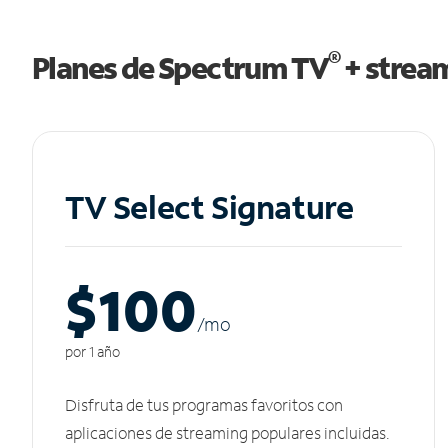
®
Planes de Spectrum TV
+ strea
TV Select Signature
$100
/m
o
por 1 año
Disfruta de tus programas favoritos con
aplicaciones de streaming populares incluidas.