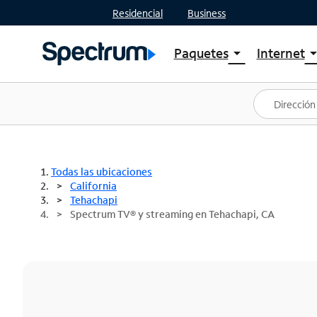
Residencial
Business
Paquetes
Internet
arrow_drop_down
arrow_drop
Ver paquetes
Spectr
Spectrum One
Planes
Mejores ofertas
Spectr
Ofertas en tu área
Intern
Todas las ubicaciones
California
Tehachapi
Spectrum TV® y streaming en Tehachapi, CA