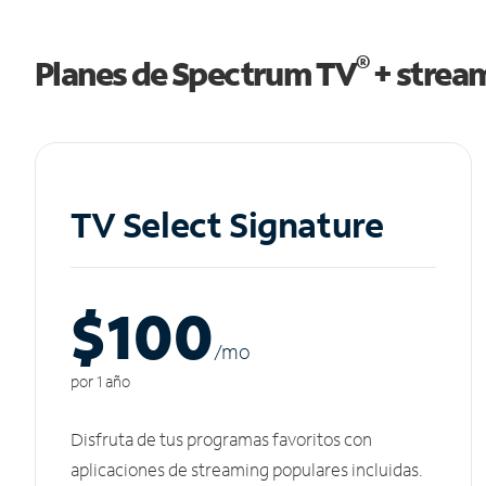
®
Planes de Spectrum TV
+ strea
TV Select Signature
$100
/m
o
por 1 año
Disfruta de tus programas favoritos con
aplicaciones de streaming populares incluidas.