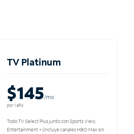
TV Platinum
$145
/m
o
por 1 año
Todo TV Select Plus junto con Sports View,
Entertainment + (incluye canales HBO Max sin