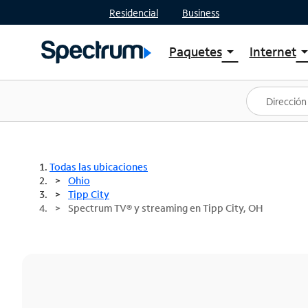
Residencial
Business
Paquetes
Internet
arrow_drop_down
arrow_drop
Ver paquetes
Spectr
Spectrum One
Planes
Mejores ofertas
Spectr
Ofertas en tu área
Intern
Todas las ubicaciones
Ohio
Tipp City
Spectrum TV® y streaming en Tipp City, OH