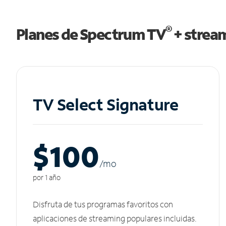
®
Planes de Spectrum TV
+ strea
TV Select Signature
$100
/m
o
por 1 año
Disfruta de tus programas favoritos con
aplicaciones de streaming populares incluidas.