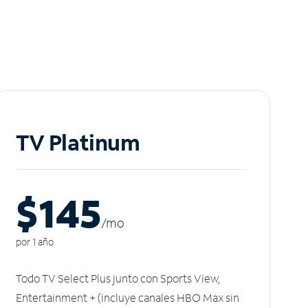
TV Platinum
$145
/m
o
por 1 año
Todo TV Select Plus junto con Sports View,
Entertainment + (incluye canales HBO Max sin