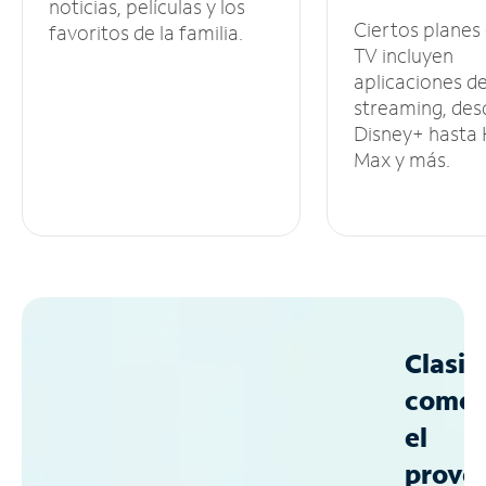
noticias, películas y los
Ciertos planes
favoritos de la familia.
TV incluyen
aplicaciones d
streaming, des
Disney+ hasta
Max y más.
Clasif
como
el
prove