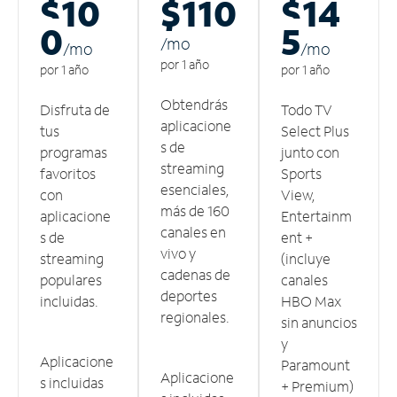
$10
$110
$14
0
5
/m
o
/m
o
/m
o
por 1 año
por 1 año
por 1 año
Obtendrás
Disfruta de
Todo TV
aplicacione
tus
Select Plus
s de
programas
junto con
streaming
favoritos
Sports
esenciales,
con
View,
más de 160
aplicacione
Entertainm
canales en
s de
ent +
vivo y
streaming
(incluye
cadenas de
populares
canales
deportes
incluidas.
HBO Max
regionales.
sin anuncios
y
Aplicacione
Paramount
Aplicacione
s incluidas
+ Premium)