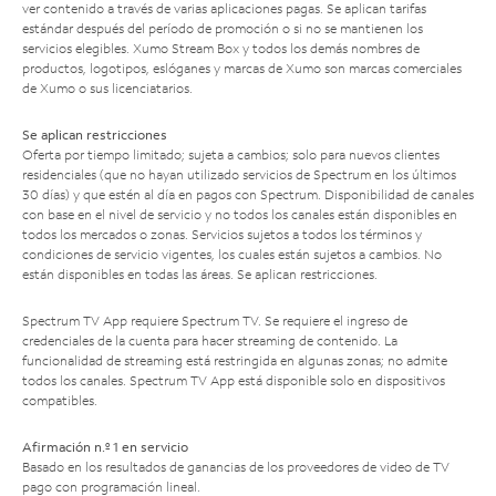
ver contenido a través de varias aplicaciones pagas. Se aplican tarifas
estándar después del período de promoción o si no se mantienen los
servicios elegibles. Xumo Stream Box y todos los demás nombres de
productos, logotipos, eslóganes y marcas de Xumo son marcas comerciales
de Xumo o sus licenciatarios.
Se aplican restricciones
Oferta por tiempo limitado; sujeta a cambios; solo para nuevos clientes
residenciales (que no hayan utilizado servicios de Spectrum en los últimos
30 días) y que estén al día en pagos con Spectrum. Disponibilidad de canales
con base en el nivel de servicio y no todos los canales están disponibles en
todos los mercados o zonas. Servicios sujetos a todos los términos y
condiciones de servicio vigentes, los cuales están sujetos a cambios. No
están disponibles en todas las áreas. Se aplican restricciones.
Spectrum TV App requiere Spectrum TV. Se requiere el ingreso de
credenciales de la cuenta para hacer streaming de contenido. La
funcionalidad de streaming está restringida en algunas zonas; no admite
todos los canales. Spectrum TV App está disponible solo en dispositivos
compatibles.
Afirmación n.º 1 en servicio
Basado en los resultados de ganancias de los proveedores de video de TV
pago con programación lineal.