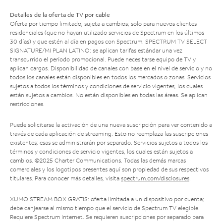
Detalles de la oferta de TV por cable
Oferta por tiempo limitado; sujeta a cambios; solo para nuevos clientes
residenciales (que no hayan utilizado servicios de Spectrum en los últimos
30 días) y que estén al día en pagos con Spectrum. SPECTRUM TV SELECT
SIGNATURE/MI PLAN LATINO: se aplican tarifas estándar una vez
transcurrido el período promocional. Puede necesitarse equipo de TV y
aplican cargos. Disponibilidad de canales con base en el nivel de servicio y no
todos los canales están disponibles en todos los mercados o zonas. Servicios
sujetos a todos los términos y condiciones de servicio vigentes, los cuales
están sujetos a cambios. No están disponibles en todas las áreas. Se aplican
restricciones.
Puede solicitarse la activación de una nueva suscripción para ver contenido a
través de cada aplicación de streaming. Esto no reemplaza las suscripciones
existentes; esas se administrarán por separado. Servicios sujetos a todos los
términos y condiciones de servicio vigentes, los cuales están sujetos a
cambios. ©2025 Charter Communications. Todas las demás marcas
comerciales y los logotipos presentes aquí son propiedad de sus respectivos
titulares. Para conocer más detalles, visita
spectrum.com/disclosures
.
XUMO STREAM BOX GRATIS: oferta limitada a un dispositivo por cuenta;
debe canjearse al mismo tiempo que el servicio de Spectrum TV elegible.
Requiere Spectrum Internet. Se requieren suscripciones por separado para