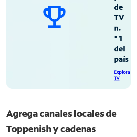
de
TV
n.
° 1
del
país
Explora Sp
TV
Agrega canales locales de
Toppenish y cadenas