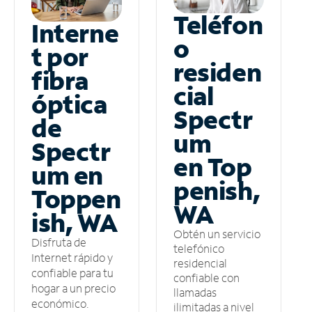
Teléfon
Interne
o
t por
residen
fibra
cial
óptica
Spectr
de
um
Spectr
en Top
um en
penish,
Toppen
WA
ish, WA
Obtén un servicio
Disfruta de
telefónico
Internet rápido y
residencial
confiable para tu
confiable con
hogar a un precio
llamadas
económico.
ilimitadas a nivel