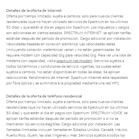
Detalles de la oferta de Internet
Oferta por tiempo limitado; sujeta a cambios; solo para nuevos clientes
residenciales (que no hayan utilizado servicios de Spectrum en los últimos
30 días) y que estén al día en pagos con Spectrum. Los impuestos y cargos
son adicionales en ciertos estados. SPECTRUM INTERNET: se aplican tarifas
estándar después del período de promoción. Cargo adicional por instalación.
Velocidades basadas en conexión alámbrica. Las velocidades reales
(incluyendo conexión inalámbrica) varían y no están garantizadas. Se
requiere módem con capacidad Gig para velocidad Gig. Para ver una lista de
módems con capacidad, visita
spectrum.net/modem
. Servicios sujetos a
todos los términos y condiciones de servicio vigentes, los cuales están
sujetos a cambios. No están disponibles en todas las áreas. Se aplican
restricciones. Rendimiento de Internet: Spectrum Internet está respaldado
por fibra óptica y se suministra a la propiedad mediante una red HFC.
Detalles de la oferta de teléfono residencial
Oferta por tiempo limitado; sujeta a cambios; solo para nuevos clientes
residenciales (que no hayan utilizado servicios de Spectrum en los últimos
30 días) y que estén al día en pagos con Spectrum. SPECTRUM VOICE: se
aplican tarifas estándar después del período de promoción o si no se
mantienen los servicios elegibles. Cargo adicional por instalación. Las
llamadas ilimitadas incluyen llamadas en Estados Unidos, Canadá, México,
Puerto Rico, Guam, las Islas Vírgenes y más. Servicios sujetos a todos los