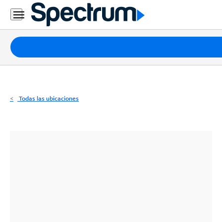
Residencial
Business
Paquetes
Internet
TV
Todas las ubicaciones
Móvil
Teléfono
Residencial
Business
Contáctanos
Inglés