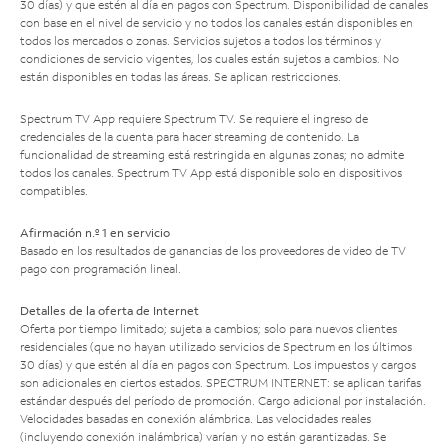
30 días) y que estén al día en pagos con Spectrum. Disponibilidad de canales
con base en el nivel de servicio y no todos los canales están disponibles en
todos los mercados o zonas. Servicios sujetos a todos los términos y
condiciones de servicio vigentes, los cuales están sujetos a cambios. No
están disponibles en todas las áreas. Se aplican restricciones.
Spectrum TV App requiere Spectrum TV. Se requiere el ingreso de
credenciales de la cuenta para hacer streaming de contenido. La
funcionalidad de streaming está restringida en algunas zonas; no admite
todos los canales. Spectrum TV App está disponible solo en dispositivos
compatibles.
Afirmación n.º 1 en servicio
Basado en los resultados de ganancias de los proveedores de video de TV
pago con programación lineal.
Detalles de la oferta de Internet
Oferta por tiempo limitado; sujeta a cambios; solo para nuevos clientes
residenciales (que no hayan utilizado servicios de Spectrum en los últimos
30 días) y que estén al día en pagos con Spectrum. Los impuestos y cargos
son adicionales en ciertos estados. SPECTRUM INTERNET: se aplican tarifas
estándar después del período de promoción. Cargo adicional por instalación.
Velocidades basadas en conexión alámbrica. Las velocidades reales
(incluyendo conexión inalámbrica) varían y no están garantizadas. Se