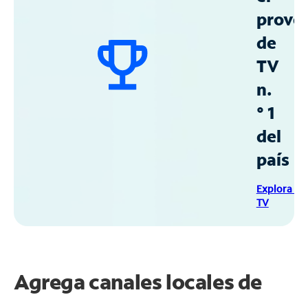
prove
de
TV
n.
° 1
del
país
Explora Sp
TV
Agrega canales locales de