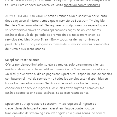
comerciales y los logotipos presentes aquí son propiedad de sus respectivos
titulares. Para conocer más detalles, visita
spectrum.com/disclosures
.
XUMO STREAM BOX GRATIS: oferta limitada a un dispositivo por cuenta;
debe canjearse al mismo tiempo que el servicio de Spectrum TV elegible.
Requiere Spectrum Internet. Se requieren suscripciones por separado para
ver contenido a través de varias aplicaciones pagas. Se aplican tarifas
estándar después del período de promoción o si no se mantienen los
servicios elegibles. Xumo Stream Box y todos los demás nombres de
productos, logotipos, eslóganes y marcas de Xumo son marcas comerciales
de Xumo o sus licenciatarios.
Se aplican restricciones
Oferta por tiempo limitado; sujeta a cambios; solo para nuevos clientes
residenciales (que no hayan utilizado servicios de Spectrum en los últimos
30 días) y que estén al día en pagos con Spectrum. Disponibilidad de canales
con base en el nivel de servicio y no todos los canales están disponibles en
todos los mercados o zonas. Servicios sujetos a todos los términos y
condiciones de servicio vigentes, los cuales están sujetos a cambios. No
están disponibles en todas las áreas. Se aplican restricciones.
Spectrum TV App requiere Spectrum TV. Se requiere el ingreso de
credenciales de la cuenta para hacer streaming de contenido. La
funcionalidad de streaming está restringida en algunas zonas; no admite