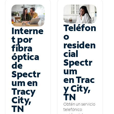
Teléfon
Interne
o
t por
residen
fibra
cial
óptica
Spectr
de
um
Spectr
en Trac
um en
y City,
Tracy
TN
City,
Obtén un servicio
TN
telefónico