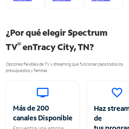
¿Por qué elegir Spectrum
®
TV
en
Tracy City, TN?
Opciones flexibles de TV y streaming que funcionan para todos los
presupuestos y familias.
Más de 200
Haz strea
canales
Disponible
de
tus
progra
Encuentra una amplia