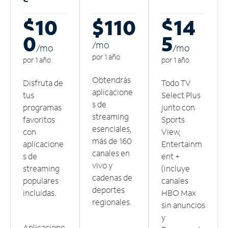
$10
$110
$14
0
5
/m
o
/m
o
/m
o
por 1 año
por 1 año
por 1 año
Obtendrás
Disfruta de
Todo TV
aplicacione
tus
Select Plus
s de
programas
junto con
streaming
favoritos
Sports
esenciales,
con
View,
más de 160
aplicacione
Entertainm
canales en
s de
ent +
vivo y
streaming
(incluye
cadenas de
populares
canales
deportes
incluidas.
HBO Max
regionales.
sin anuncios
y
Aplicacione