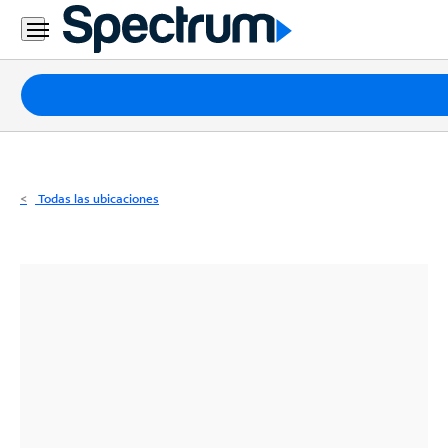
Residencial
Business
Paquetes
Internet
TV
Todas las ubicaciones
Móvil
Teléfono
Residencial
Business
Contáctanos
Inglés