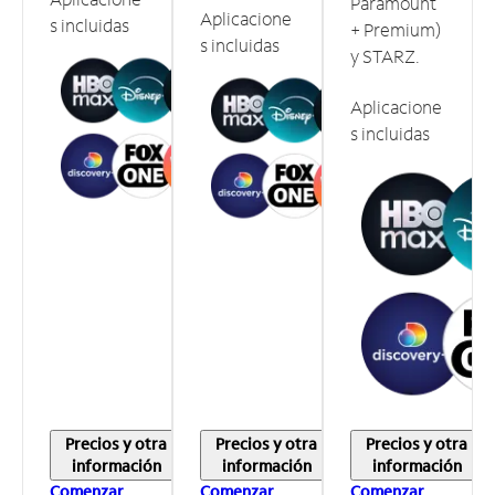
Paramount
Aplicacione
s incluidas
+ Premium)
s incluidas
y STARZ.
Aplicacione
s incluidas
Precios y otra
Precios y otra
Precios y otra
información
información
información
Comenzar
Comenzar
Comenzar