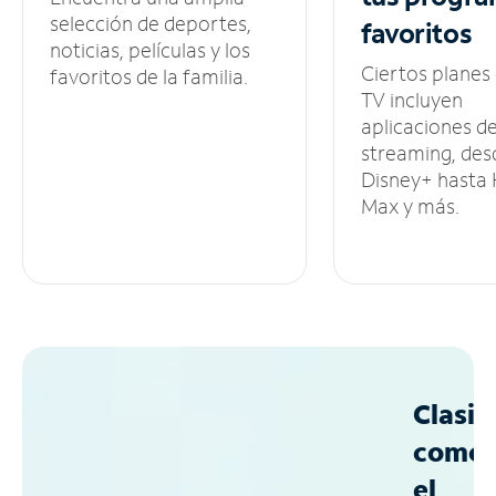
selección de deportes,
favoritos
noticias, películas y los
Ciertos planes
favoritos de la familia.
TV incluyen
aplicaciones d
streaming, des
Disney+ hasta
Max y más.
Clasif
como
el