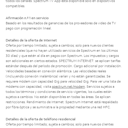
todos los canales. Spectrum TV App está disponible solo en dispositivos
compatibles.
Afirmación n.º 1 en servicio
Basado en los resultados de ganancias de los proveedores de video de TV
pago con programación lineal.
Detalles de la oferta de Internet
Oferta por tiempo limitado; sujeta a cambios; solo para nuevos clientes
residenciales (que no hayan utilizado servicios de Spectrum en los últimos
30 días) y que estén al día en pagos con Spectrum. Los impuestos y cargos
son adicionales en ciertos estados. SPECTRUM INTERNET: se aplican tarifas
estándar después del período de promoción. Cargo adicional por instalación.
Velocidades basadas en conexión alámbrica. Las velocidades reales
(incluyendo conexión inalámbrica) varían y no están garantizadas. Se
requiere módem con capacidad Gig para velocidad Gig. Para ver una lista de
módems con capacidad, visita
spectrum.net/modem
. Servicios sujetos a
todos los términos y condiciones de servicio vigentes, los cuales están
sujetos a cambios. No están disponibles en todas las áreas. Se aplican
restricciones. Rendimiento de Internet: Spectrum Internet está respaldado
por fibra óptica y se suministra a la propiedad mediante una red HFC.
Detalles de la oferta de teléfono residencial
Oferta por tiempo limitado; sujeta a cambios; solo para nuevos clientes