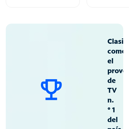
Clasif
como
el
prove
de
TV
n.
° 1
del