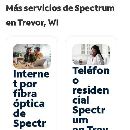
Más servicios de Spectrum
en
Trevor, WI
Teléfon
Interne
o
t por
residen
fibra
cial
óptica
Spectr
de
um
Spectr
en Trev