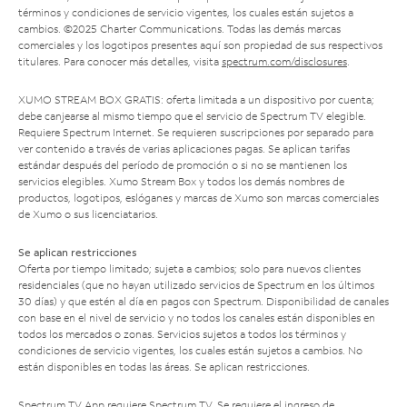
términos y condiciones de servicio vigentes, los cuales están sujetos a
cambios. ©2025 Charter Communications. Todas las demás marcas
comerciales y los logotipos presentes aquí son propiedad de sus respectivos
titulares. Para conocer más detalles, visita
spectrum.com/disclosures
.
XUMO STREAM BOX GRATIS: oferta limitada a un dispositivo por cuenta;
debe canjearse al mismo tiempo que el servicio de Spectrum TV elegible.
Requiere Spectrum Internet. Se requieren suscripciones por separado para
ver contenido a través de varias aplicaciones pagas. Se aplican tarifas
estándar después del período de promoción o si no se mantienen los
servicios elegibles. Xumo Stream Box y todos los demás nombres de
productos, logotipos, eslóganes y marcas de Xumo son marcas comerciales
de Xumo o sus licenciatarios.
Se aplican restricciones
Oferta por tiempo limitado; sujeta a cambios; solo para nuevos clientes
residenciales (que no hayan utilizado servicios de Spectrum en los últimos
30 días) y que estén al día en pagos con Spectrum. Disponibilidad de canales
con base en el nivel de servicio y no todos los canales están disponibles en
todos los mercados o zonas. Servicios sujetos a todos los términos y
condiciones de servicio vigentes, los cuales están sujetos a cambios. No
están disponibles en todas las áreas. Se aplican restricciones.
Spectrum TV App requiere Spectrum TV. Se requiere el ingreso de