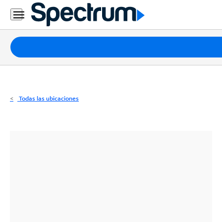
Residencial
Business
Paquetes
Internet
TV
Todas las ubicaciones
Móvil
Teléfono
Residencial
Business
Contáctanos
Inglés