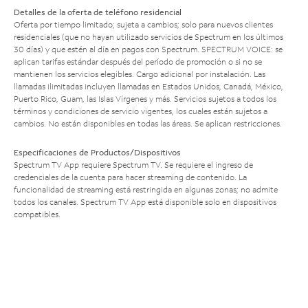
Detalles de la oferta de teléfono residencial
Oferta por tiempo limitado; sujeta a cambios; solo para nuevos clientes
residenciales (que no hayan utilizado servicios de Spectrum en los últimos
30 días) y que estén al día en pagos con Spectrum. SPECTRUM VOICE: se
aplican tarifas estándar después del período de promoción o si no se
mantienen los servicios elegibles. Cargo adicional por instalación. Las
llamadas ilimitadas incluyen llamadas en Estados Unidos, Canadá, México,
Puerto Rico, Guam, las Islas Vírgenes y más. Servicios sujetos a todos los
términos y condiciones de servicio vigentes, los cuales están sujetos a
cambios. No están disponibles en todas las áreas. Se aplican restricciones.
Especificaciones de Productos/Dispositivos
Spectrum TV App requiere Spectrum TV. Se requiere el ingreso de
credenciales de la cuenta para hacer streaming de contenido. La
funcionalidad de streaming está restringida en algunas zonas; no admite
todos los canales. Spectrum TV App está disponible solo en dispositivos
compatibles.