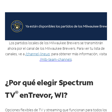
Los partidos locales de los Milwaukee Brewers se transmitirán
ahora por el canal de los Milwaukee Brewers. Para ver tu lista de
canales, ve a
/channel-lineup
; para obtener más información, visita
/
mlb-team-channels
.
¿Por qué elegir Spectrum
®
TV
en
Trevor, WI?
Opciones flexibles de TV y streaming que funcionan para todos los