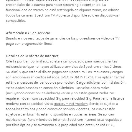
credenciales de la cuenta para hacer streaming de contenido. La
funcionalidad de streaming está restringida en algunas zonas; no admite
todos los canales. Spectrum TV App está disponible solo en dispositivos
compatibles.
Afirmación n.º 1 en servicio
Basado en los resultados de ganancias de los proveedores de video de TV
pago con programación lineal.
Detalles de la oferta de Internet
Oferta por tiempo limitado; sujeta a cambios; solo para nuevos clientes
residenciales (que no hayan utilizado servicios de Spectrum en los últimos
30 días) y que estén al día en pagos con Spectrum. Los impuestos y cargos
son adicionales en ciertos estados. SPECTRUM INTERNET: se aplican tarifas
estándar después del período de promoción. Cargo adicional por instalación.
Velocidades basadas en conexión alámbrica. Las velocidades reales
(incluyendo conexión inalámbrica) varían y no están garantizadas. Se
requiere módem con capacidad Gig para velocidad Gig. Para ver una lista de
módems con capacidad, visita
spectrum.net/modem
. Servicios sujetos a
todos los términos y condiciones de servicio vigentes, los cuales están
sujetos a cambios. No están disponibles en todas las áreas. Se aplican
restricciones. Rendimiento de Internet: Spectrum Internet está respaldado
por fibra óptica y se suministra a la propiedad mediante una red HFC.