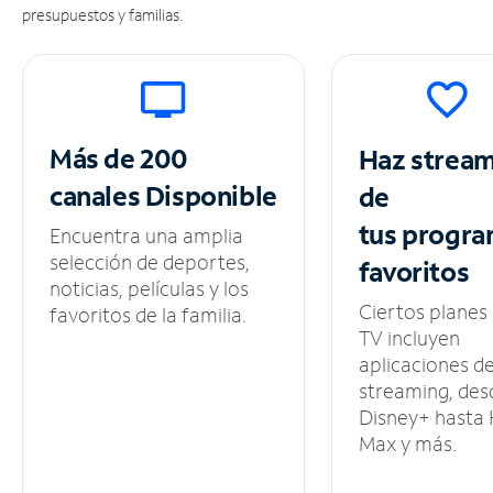
presupuestos y familias.
Más de 200
Haz strea
canales
Disponible
de
tus
progra
Encuentra una amplia
selección de deportes,
favoritos
noticias, películas y los
Ciertos planes
favoritos de la familia.
TV incluyen
aplicaciones d
streaming, des
Disney+ hasta
Max y más.