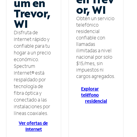
um en
or, WI
Trevor,
Obtén un servicio
WI
telefónico
residencial
Disfruta de
confiable con
Internet rápido y
llamadas
confiable para tu
ilimitadas a nivel
hogar a un precio
nacional por solo
económico.
$15/mes, sin
Spectrum
impuestos ni
Internet® está
cargos agregados.
respaldado por
tecnología de
Explorar
fibra óptica y
teléfono
conectado a las
residencial
instalaciones por
líneas coaxiales.
Ver ofertas de
Internet