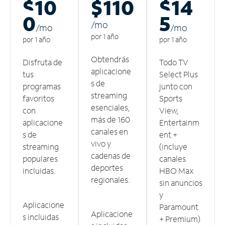
$10
$110
$14
0
5
/m
o
/m
o
/m
o
por 1 año
por 1 año
por 1 año
Obtendrás
Disfruta de
Todo TV
aplicacione
tus
Select Plus
s de
programas
junto con
streaming
favoritos
Sports
esenciales,
con
View,
más de 160
aplicacione
Entertainm
canales en
s de
ent +
vivo y
streaming
(incluye
cadenas de
populares
canales
deportes
incluidas.
HBO Max
regionales.
sin anuncios
y
Aplicacione
Paramount
Aplicacione
s incluidas
+ Premium)