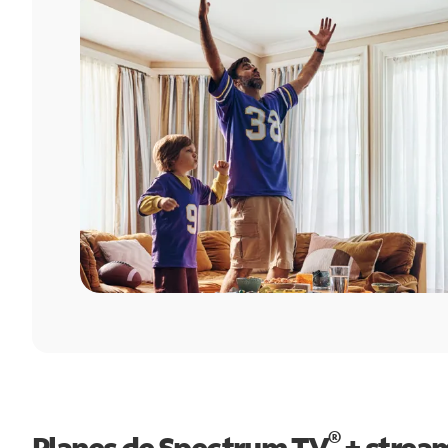
®
Planes de Spectrum TV
+ strea