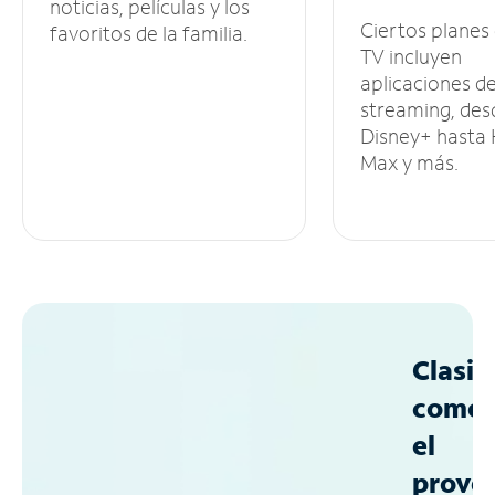
noticias, películas y los
Ciertos planes
favoritos de la familia.
TV incluyen
aplicaciones d
streaming, des
Disney+ hasta
Max y más.
Clasif
como
el
prove