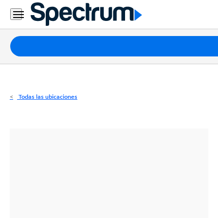
Residencial
Business
Paquetes
Internet
TV
Todas las ubicaciones
Móvil
Teléfono
Residencial
Business
Contáctanos
Inglés