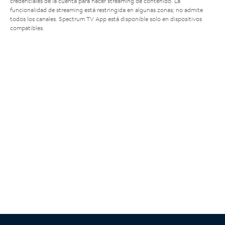
credenciales de la cuenta para hacer streaming de contenido. La
funcionalidad de streaming está restringida en algunas zonas; no admite
todos los canales. Spectrum TV App está disponible solo en dispositivos
compatibles.