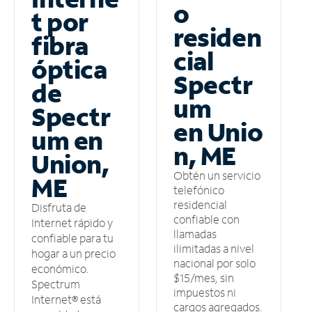
o
t por
residen
fibra
cial
óptica
Spectr
de
um
Spectr
en Unio
um en
n, ME
Union,
Obtén un servicio
ME
telefónico
residencial
Disfruta de
confiable con
Internet rápido y
llamadas
confiable para tu
ilimitadas a nivel
hogar a un precio
nacional por solo
económico.
$15/mes, sin
Spectrum
impuestos ni
Internet® está
cargos agregados.