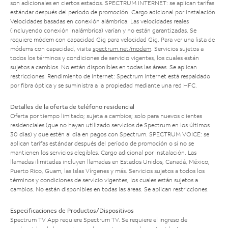
son adicionales en ciertos estados. SPECTRUM INTERNET: se aplican tarifas
estándar después del período de promoción. Cargo adicional por instalación.
Velocidades basadas en conexión alámbrica. Las velocidades reales
(incluyendo conexión inalámbrica) varían y no están garantizadas. Se
requiere módem con capacidad Gig para velocidad Gig. Para ver una lista de
módems con capacidad, visita
spectrum.net/modem
. Servicios sujetos a
todos los términos y condiciones de servicio vigentes, los cuales están
sujetos a cambios. No están disponibles en todas las áreas. Se aplican
restricciones. Rendimiento de Internet: Spectrum Internet está respaldado
por fibra óptica y se suministra a la propiedad mediante una red HFC.
Detalles de la oferta de teléfono residencial
Oferta por tiempo limitado; sujeta a cambios; solo para nuevos clientes
residenciales (que no hayan utilizado servicios de Spectrum en los últimos
30 días) y que estén al día en pagos con Spectrum. SPECTRUM VOICE: se
aplican tarifas estándar después del período de promoción o si no se
mantienen los servicios elegibles. Cargo adicional por instalación. Las
llamadas ilimitadas incluyen llamadas en Estados Unidos, Canadá, México,
Puerto Rico, Guam, las Islas Vírgenes y más. Servicios sujetos a todos los
términos y condiciones de servicio vigentes, los cuales están sujetos a
cambios. No están disponibles en todas las áreas. Se aplican restricciones.
Especificaciones de Productos/Dispositivos
Spectrum TV App requiere Spectrum TV. Se requiere el ingreso de