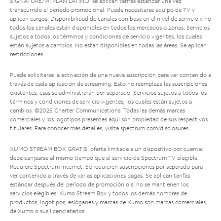
SIGNATURE/MI PLAN LATINO: se aplican tarifas estándar una vez
transcurrido el período promocional. Puede necesitarse equipo de TV y
aplican cargos. Disponibilidad de canales con base en el nivel de servicio y no
todos los canales están disponibles en todos los mercados o zonas. Servicios
sujetos a todos los términos y condiciones de servicio vigentes, los cuales
están sujetos a cambios. No están disponibles en todas las áreas. Se aplican
restricciones.
Puede solicitarse la activación de una nueva suscripción para ver contenido a
través de cada aplicación de streaming. Esto no reemplaza las suscripciones
existentes; esas se administrarán por separado. Servicios sujetos a todos los
términos y condiciones de servicio vigentes, los cuales están sujetos a
cambios. ©2025 Charter Communications. Todas las demás marcas
comerciales y los logotipos presentes aquí son propiedad de sus respectivos
titulares. Para conocer más detalles, visita
spectrum.com/disclosures
.
XUMO STREAM BOX GRATIS: oferta limitada a un dispositivo por cuenta;
debe canjearse al mismo tiempo que el servicio de Spectrum TV elegible.
Requiere Spectrum Internet. Se requieren suscripciones por separado para
ver contenido a través de varias aplicaciones pagas. Se aplican tarifas
estándar después del período de promoción o si no se mantienen los
servicios elegibles. Xumo Stream Box y todos los demás nombres de
productos, logotipos, eslóganes y marcas de Xumo son marcas comerciales
de Xumo o sus licenciatarios.