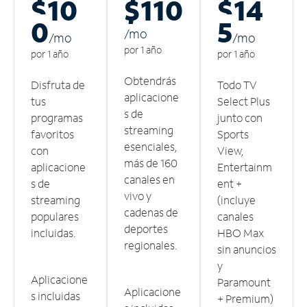
$10
$110
$14
0
5
/m
o
/m
o
/m
o
por 1 año
por 1 año
por 1 año
Obtendrás
Disfruta de
Todo TV
aplicacione
tus
Select Plus
s de
programas
junto con
streaming
favoritos
Sports
esenciales,
con
View,
más de 160
aplicacione
Entertainm
canales en
s de
ent +
vivo y
streaming
(incluye
cadenas de
populares
canales
deportes
incluidas.
HBO Max
regionales.
sin anuncios
y
Aplicacione
Paramount
Aplicacione
s incluidas
+ Premium)