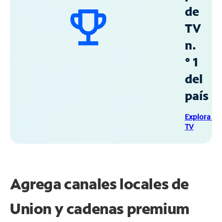
de
TV
n.
° 1
del
país
Explora Sp
TV
Agrega canales locales de
Union y cadenas premium