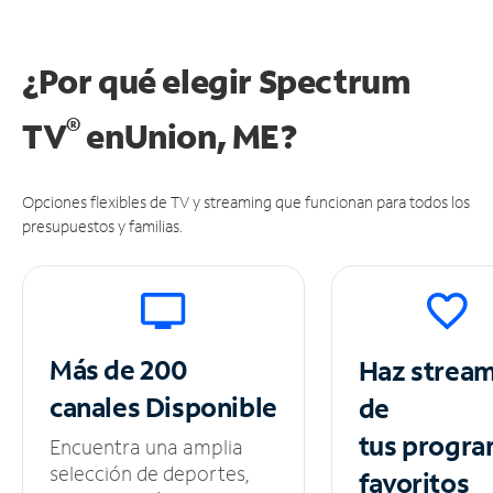
¿Por qué elegir Spectrum
®
TV
en
Union, ME?
Opciones flexibles de TV y streaming que funcionan para todos los
presupuestos y familias.
Más de 200
Haz strea
canales
Disponible
de
tus
progra
Encuentra una amplia
selección de deportes,
favoritos