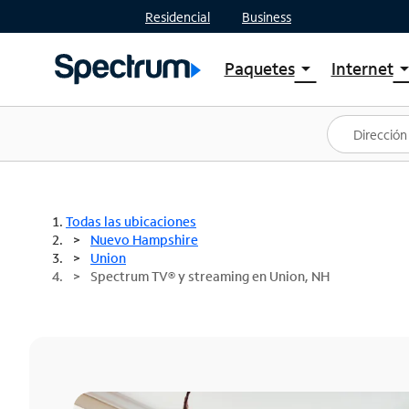
Residencial
Business
Paquetes
Internet
arrow_drop_down
arrow_drop
Ver paquetes
Spectr
Spectrum One
Planes
Mejores ofertas
Spectr
Ofertas en tu área
Intern
Todas las ubicaciones
Nuevo Hampshire
Union
Spectrum TV® y streaming en Union, NH