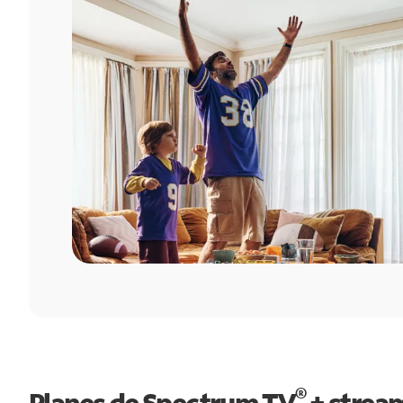
®
Planes de Spectrum TV
+ strea