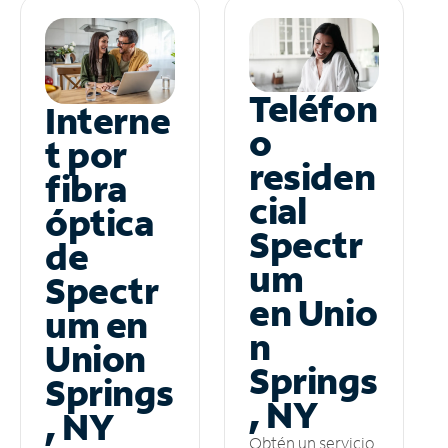
Teléfon
Interne
o
t por
residen
fibra
cial
óptica
Spectr
de
um
Spectr
en Unio
um en
n
Union
Springs
Springs
, NY
, NY
Obtén un servicio