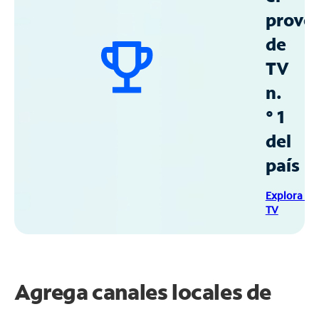
prove
de
TV
n.
° 1
del
país
Explora Sp
TV
Agrega canales locales de