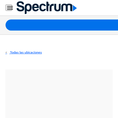
Residencial
Business
Paquetes
Internet
TV
Todas las ubicaciones
Móvil
Teléfono
Residencial
Business
Contáctanos
Inglés