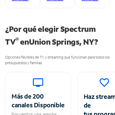
¿Por qué elegir Spectrum
®
TV
en
Union Springs, NY?
Opciones flexibles de TV y streaming que funcionan para todos los
presupuestos y familias.
Más de 200
Haz strea
canales
Disponible
de
tus
progra
Encuentra una amplia