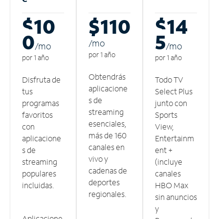
$10
$110
$14
0
5
/m
o
/m
o
/m
o
por 1 año
por 1 año
por 1 año
Obtendrás
Disfruta de
Todo TV
aplicacione
tus
Select Plus
s de
programas
junto con
streaming
favoritos
Sports
esenciales,
con
View,
más de 160
aplicacione
Entertainm
canales en
s de
ent +
vivo y
streaming
(incluye
cadenas de
populares
canales
deportes
incluidas.
HBO Max
regionales.
sin anuncios
y
Aplicacione