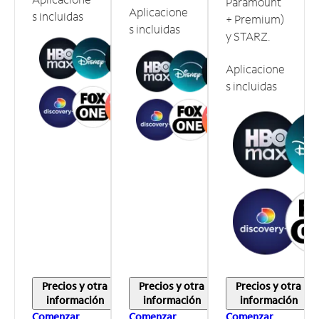
Paramount
Aplicacione
s incluidas
+ Premium)
s incluidas
y STARZ.
Aplicacione
s incluidas
Precios y otra
Precios y otra
Precios y otra
información
información
información
Comenzar
Comenzar
Comenzar