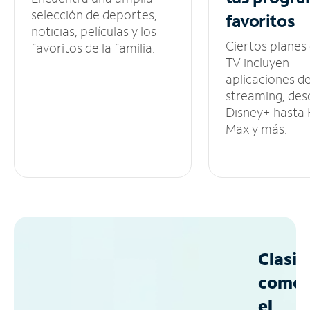
selección de deportes,
favoritos
noticias, películas y los
Ciertos planes
favoritos de la familia.
TV incluyen
aplicaciones d
streaming, des
Disney+ hasta
Max y más.
Clasif
como
el