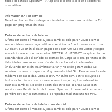
todos los canales. Spectrum TV App está disponible solo en dispositivos
compatibles.
Afirmación n.º 1 en servicio
Basado en los resultados de ganancias de los proveedores de video de TV
pago con programación lineal.
Detalles de la oferta de Internet
Oferta por tiempo limitado; sujeta a cambios; solo para nuevos clientes
residenciales (que no hayan utilizado servicios de Spectrum en los últimos
30 días) y que estén al día en pagos con Spectrum. Los impuestos y cargos
son adicionales en ciertos estados. SPECTRUM INTERNET: se aplican tarifas
estándar después del período de promoción. Cargo adicional por instalación.
Velocidades basadas en conexión alámbrica. Las velocidades reales
(incluyendo conexión inalámbrica) varían y no están garantizadas. Se
requiere módem con capacidad Gig para velocidad Gig. Para ver una lista de
módems con capacidad, visita
spectrum.net/modem
. Servicios sujetos a
todos los términos y condiciones de servicio vigentes, los cuales están
sujetos a cambios. No están disponibles en todas las áreas. Se aplican
restricciones. Rendimiento de Internet: Spectrum Internet está respaldado
por fibra óptica y se suministra a la propiedad mediante una red HFC.
Detalles de la oferta de teléfono residencial
Oferta por tiempo limitado; sujeta a cambios; solo para nuevos clientes