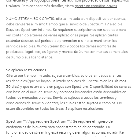
comerciales y los logotipos presentes aquí son propiedad de sus respectivos
titulares. Para conocer más detalles, visita
spectrum.com/disclosures
.
XUMO STREAM BOX GRATIS: oferta limitada a un dispositivo por cuenta;
debe canjearse al mismo tiempo que el servicio de Spectrum TV elegible.
Requiere Spectrum Internet. Se requieren suscripciones por separado para
ver contenido a través de varias aplicaciones pagas. Se aplican tarifas
estándar después del período de promoción o si no se mantienen los
servicios elegibles. Xumo Stream Box y todos los demás nombres de
productos, logotipos, eslóganes y marcas de Xumo son marcas comerciales
de Xumo o sus licenciatarios.
Se aplican restricciones
Oferta por tiempo limitado; sujeta a cambios; solo para nuevos clientes
residenciales (que no hayan utilizado servicios de Spectrum en los últimos
30 días) y que estén al día en pagos con Spectrum. Disponibilidad de canales
con base en el nivel de servicio y no todos los canales están disponibles en
todos los mercados o zonas. Servicios sujetos a todos los términos y
condiciones de servicio vigentes, los cuales están sujetos a cambios. No
están disponibles en todas las áreas. Se aplican restricciones.
Spectrum TV App requiere Spectrum TV. Se requiere el ingreso de
credenciales de la cuenta para hacer streaming de contenido. La
funcionalidad de streaming está restringida en algunas zonas; no admite