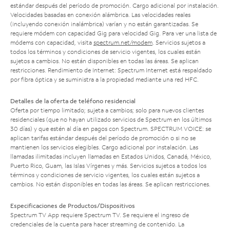
estándar después del período de promoción. Cargo adicional por instalación.
Velocidades basadas en conexión alámbrica. Las velocidades reales
(incluyendo conexión inalámbrica) varían y no están garantizadas. Se
requiere módem con capacidad Gig para velocidad Gig. Para ver una lista de
módems con capacidad, visita
spectrum.net/modem
. Servicios sujetos a
todos los términos y condiciones de servicio vigentes, los cuales están
sujetos a cambios. No están disponibles en todas las áreas. Se aplican
restricciones. Rendimiento de Internet: Spectrum Internet está respaldado
por fibra óptica y se suministra a la propiedad mediante una red HFC.
Detalles de la oferta de teléfono residencial
Oferta por tiempo limitado; sujeta a cambios; solo para nuevos clientes
residenciales (que no hayan utilizado servicios de Spectrum en los últimos
30 días) y que estén al día en pagos con Spectrum. SPECTRUM VOICE: se
aplican tarifas estándar después del período de promoción o si no se
mantienen los servicios elegibles. Cargo adicional por instalación. Las
llamadas ilimitadas incluyen llamadas en Estados Unidos, Canadá, México,
Puerto Rico, Guam, las Islas Vírgenes y más. Servicios sujetos a todos los
términos y condiciones de servicio vigentes, los cuales están sujetos a
cambios. No están disponibles en todas las áreas. Se aplican restricciones.
Especificaciones de Productos/Dispositivos
Spectrum TV App requiere Spectrum TV. Se requiere el ingreso de
credenciales de la cuenta para hacer streaming de contenido. La