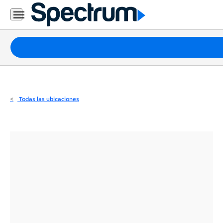
Residencial
Business
Paquetes
Internet
TV
Todas las ubicaciones
Móvil
Teléfono
Residencial
Business
Contáctanos
Inglés