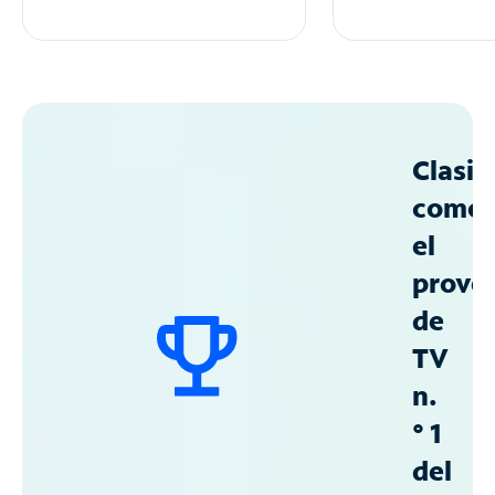
Clasif
como
el
prove
de
TV
n.
° 1
del