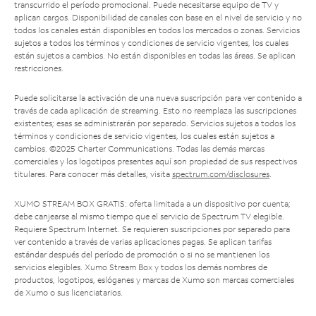
transcurrido el período promocional. Puede necesitarse equipo de TV y
aplican cargos. Disponibilidad de canales con base en el nivel de servicio y no
todos los canales están disponibles en todos los mercados o zonas. Servicios
sujetos a todos los términos y condiciones de servicio vigentes, los cuales
están sujetos a cambios. No están disponibles en todas las áreas. Se aplican
restricciones.
Puede solicitarse la activación de una nueva suscripción para ver contenido a
través de cada aplicación de streaming. Esto no reemplaza las suscripciones
existentes; esas se administrarán por separado. Servicios sujetos a todos los
términos y condiciones de servicio vigentes, los cuales están sujetos a
cambios. ©2025 Charter Communications. Todas las demás marcas
comerciales y los logotipos presentes aquí son propiedad de sus respectivos
titulares. Para conocer más detalles, visita
spectrum.com/disclosures
.
XUMO STREAM BOX GRATIS: oferta limitada a un dispositivo por cuenta;
debe canjearse al mismo tiempo que el servicio de Spectrum TV elegible.
Requiere Spectrum Internet. Se requieren suscripciones por separado para
ver contenido a través de varias aplicaciones pagas. Se aplican tarifas
estándar después del período de promoción o si no se mantienen los
servicios elegibles. Xumo Stream Box y todos los demás nombres de
productos, logotipos, eslóganes y marcas de Xumo son marcas comerciales
de Xumo o sus licenciatarios.