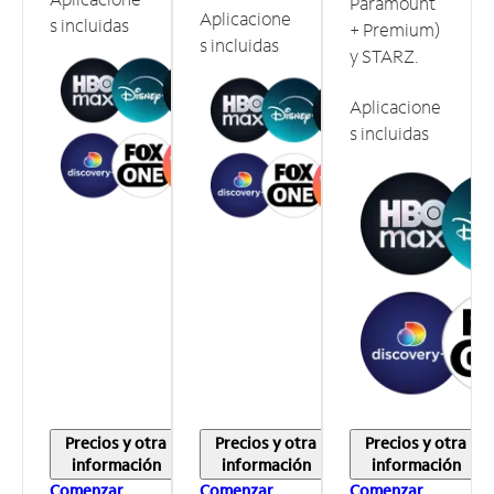
Paramount
Aplicacione
s incluidas
+ Premium)
s incluidas
y STARZ.
Aplicacione
s incluidas
Precios y otra
Precios y otra
Precios y otra
información
información
información
Comenzar
Comenzar
Comenzar