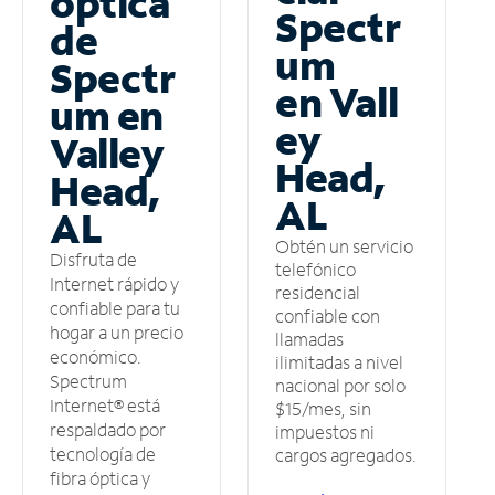
óptica
Spectr
de
um
Spectr
en Vall
um en
ey
Valley
Head,
Head,
AL
AL
Obtén un servicio
Disfruta de
telefónico
Internet rápido y
residencial
confiable para tu
confiable con
hogar a un precio
llamadas
económico.
ilimitadas a nivel
Spectrum
nacional por solo
Internet® está
$15/mes, sin
respaldado por
impuestos ni
tecnología de
cargos agregados.
fibra óptica y