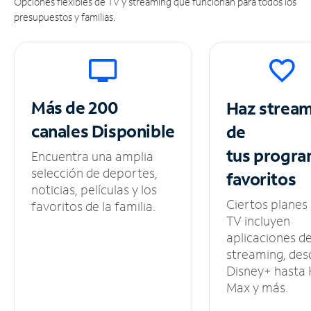
Opciones flexibles de TV y streaming que funcionan para todos los
presupuestos y familias.
Más de 200
Haz strea
canales
Disponible
de
tus
progra
Encuentra una amplia
selección de deportes,
favoritos
noticias, películas y los
Ciertos planes
favoritos de la familia.
TV incluyen
aplicaciones d
streaming, des
Disney+ hasta
Max y más.