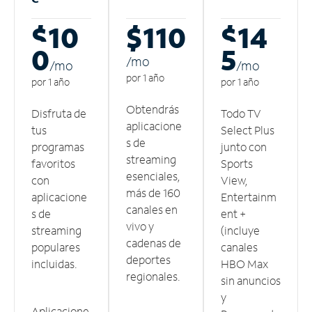
$10
$110
$14
0
5
/m
o
/m
o
/m
o
por 1 año
por 1 año
por 1 año
Obtendrás
Disfruta de
Todo TV
aplicacione
tus
Select Plus
s de
programas
junto con
streaming
favoritos
Sports
esenciales,
con
View,
más de 160
aplicacione
Entertainm
canales en
s de
ent +
vivo y
streaming
(incluye
cadenas de
populares
canales
deportes
incluidas.
HBO Max
regionales.
sin anuncios
y
Aplicacione