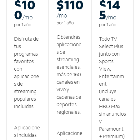
$10
$110
$14
0
5
/m
o
/m
o
/m
o
por 1 año
por 1 año
por 1 año
Obtendrás
Disfruta de
Todo TV
aplicacione
tus
Select Plus
s de
programas
junto con
streaming
favoritos
Sports
esenciales,
con
View,
más de 160
aplicacione
Entertainm
canales en
s de
ent +
vivo y
streaming
(incluye
cadenas de
populares
canales
deportes
incluidas.
HBO Max
regionales.
sin anuncios
y
Aplicacione
Paramount
Aplicacione
s incluidas
+ Premium)