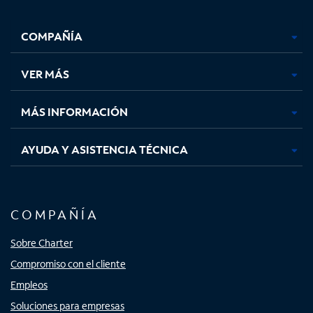
Facebook,
Instagram,
Youtube,
X,
se
se
se
se
COMPAÑÍA
abre
abre
abre
abre
en
en
en
en
una
una
una
una
VER MÁS
pestaña
pestaña
pestaña
pestaña
nueva
nueva
nueva
nueva
MÁS INFORMACIÓN
AYUDA Y ASISTENCIA TÉCNICA
COMPAÑÍA
Sobre Charter
Compromiso con el cliente
Empleos
Soluciones para empresas