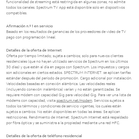
funcionalidad de streaming está restringida en algunas zonas; no admite
todos los canales. Spectrum TV App está disponible solo en dispositivos
compatibles.
Afirmación n.º 1 en servicio
Basado en los resultados de ganancias de los proveedores de video de TV
pago con programación lineal.
Detalles de la oferta de Internet
Oferta por tiempo limitado; sujeta a cambios; solo para nuevos clientes
residenciales (que no hayan utilizado servicios de Spectrum en los últimos
30 días) y que estén al día en pagos con Spectrum. Los impuestos y cargos
son adicionales en ciertos estados. SPECTRUM INTERNET: se aplican tarifas
estándar después del período de promoción. Cargo adicional por instalación.
Velocidades basadas en conexión alámbrica. Las velocidades reales
(incluyendo conexión inalámbrica) varían y no están garantizadas. Se
requiere módem con capacidad Gig para velocidad Gig. Para ver una lista de
módems con capacidad, visita
spectrum.net/modem
. Servicios sujetos a
todos los términos y condiciones de servicio vigentes, los cuales están
sujetos a cambios. No están disponibles en todas las áreas. Se aplican
restricciones. Rendimiento de Internet: Spectrum Internet está respaldado
por fibra óptica y se suministra a la propiedad mediante una red HFC.
Detalles de la oferta de teléfono residencial