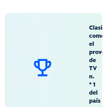
Clasif
como
el
prove
de
TV
n.
° 1
del
país