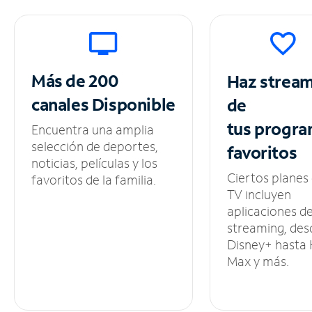
Más de 200
Haz strea
canales
Disponible
de
tus
progra
Encuentra una amplia
selección de deportes,
favoritos
noticias, películas y los
Ciertos planes
favoritos de la familia.
TV incluyen
aplicaciones d
streaming, des
Disney+ hasta
Max y más.