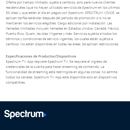
Oferta por tiempo limitado; sujeta a cambios; solo para nuevos clientes
residenciales (que no hayan utilizado servicios de Spectrum en los últimos
30 días) y que estén al día en pagos con Spectrum. SPECTRUM VOICE: se
aplican tarifas estándar después del período de promoción o si no se
mantienen los servicios elegibles. Cargo adicional por instalación. Las
llamadas ilimitadas incluyen llamadas en Estados Unidos, Canadá, México,
Puerto Rico, Guam, las Islas Vírgenes y más. Servicios sujetos a todos los
términos y condiciones de servicio vigentes, los cuales están sujetos a
cambios. No están disponibles en todas las áreas. Se aplican restricciones.
Especificaciones de Productos/Dispositivos
Spectrum TV App requiere Spectrum TV. Se requiere el ingreso de
credenciales de la cuenta para hacer streaming de contenido. La
funcionalidad de streaming está restringida en algunas zonas; no admite
todos los canales. Spectrum TV App está disponible solo en dispositivos
compatibles.