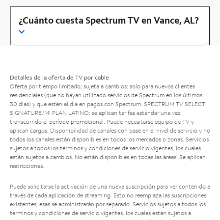
¿Cuánto cuesta Spectrum TV en Vance, AL?
Detalles de la oferta de TV por cable
Oferta por tiempo limitado; sujeta a cambios; solo para nuevos clientes
residenciales (que no hayan utilizado servicios de Spectrum en los últimos
30 días) y que estén al día en pagos con Spectrum. SPECTRUM TV SELECT
SIGNATURE/MI PLAN LATINO: se aplican tarifas estándar una vez
transcurrido el período promocional. Puede necesitarse equipo de TV y
aplican cargos. Disponibilidad de canales con base en el nivel de servicio y no
todos los canales están disponibles en todos los mercados o zonas. Servicios
sujetos a todos los términos y condiciones de servicio vigentes, los cuales
están sujetos a cambios. No están disponibles en todas las áreas. Se aplican
restricciones.
Puede solicitarse la activación de una nueva suscripción para ver contenido a
través de cada aplicación de streaming. Esto no reemplaza las suscripciones
existentes; esas se administrarán por separado. Servicios sujetos a todos los
términos y condiciones de servicio vigentes, los cuales están sujetos a