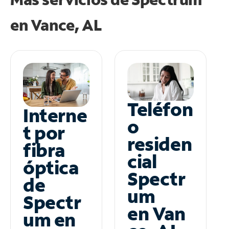
en
Vance, AL
Teléfon
Interne
o
t por
residen
fibra
cial
óptica
Spectr
de
um
Spectr
en Van
um en