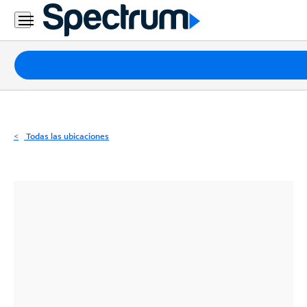
Residencial
Business
Paquetes
Internet
TV
Todas las ubicaciones
Móvil
Teléfono
Residencial
Business
Contáctanos
Inglés