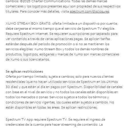
cambios. ©2025 Charter Communications. Todas las demás marcas
comerciales y los logotipos presentes aquí son propiedad de sus respectivos
titulares. Para conocer más detalles, visita
spectrum.com/disclosures
.
XUMO STREAM BOX GRATIS: oferta limitada a un dispositivo por cuenta;
debe canjearse al mismo tiempo que el servicio de Spectrum TV elegible.
Requiere Spectrum Internet. Se requieren suscripciones por separado para
ver contenido a través de varias aplicaciones pagas. Se aplican tarifas
estándar después del período de promoción o si no se mantienen los
servicios elegibles. Xumo Stream Box y todos los demás nombres de
productos, logotipos, eslóganes y marcas de Xumo son marcas comerciales
de Xumo o sus licenciatarios.
Se aplican restricciones
Oferta por tiempo limitado; sujeta a cambios; solo para nuevos clientes
residenciales (que no hayan utilizado servicios de Spectrum en los últimos
30 días) y que estén al día en pagos con Spectrum. Disponibilidad de canales
con base en el nivel de servicio y no todos los canales están disponibles en
todos los mercados o zonas. Servicios sujetos a todos los términos y
condiciones de servicio vigentes, los cuales están sujetos a cambios. No
están disponibles en todas las áreas. Se aplican restricciones.
Spectrum TV App requiere Spectrum TV. Se requiere el ingreso de
credenciales de la cuenta para hacer streaming de contenido. La