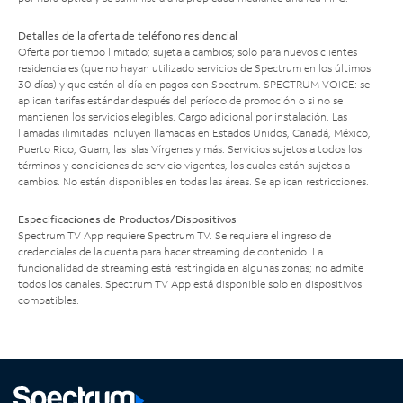
Detalles de la oferta de teléfono residencial
Oferta por tiempo limitado; sujeta a cambios; solo para nuevos clientes
residenciales (que no hayan utilizado servicios de Spectrum en los últimos
30 días) y que estén al día en pagos con Spectrum. SPECTRUM VOICE: se
aplican tarifas estándar después del período de promoción o si no se
mantienen los servicios elegibles. Cargo adicional por instalación. Las
llamadas ilimitadas incluyen llamadas en Estados Unidos, Canadá, México,
Puerto Rico, Guam, las Islas Vírgenes y más. Servicios sujetos a todos los
términos y condiciones de servicio vigentes, los cuales están sujetos a
cambios. No están disponibles en todas las áreas. Se aplican restricciones.
Especificaciones de Productos/Dispositivos
Spectrum TV App requiere Spectrum TV. Se requiere el ingreso de
credenciales de la cuenta para hacer streaming de contenido. La
funcionalidad de streaming está restringida en algunas zonas; no admite
todos los canales. Spectrum TV App está disponible solo en dispositivos
compatibles.