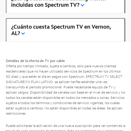
incluidas con Spectrum TV?
¿Cuánto cuesta Spectrum TV en Vernon,
AL?
Detalles de la oferta de TV por cable
Oferta por tiempo limitado; sujeta a cambios; solo para nuevos clientes
residenciales (que no hayan utilizado servicios de Spectrum en los últimos
30 días) y que estén al día en pagos con Spectrum. SPECTRUM TV SELECT
SIGNATURE/MI PLAN LATINO: se aplican tarifas estándar una vez
transcurrido el período promocional. Puede necesitarse equipo de TV y
aplican cargos. Disponibilidad de canales con base en el nivel de servicio y no
todos los canales están disponibles en todos los mercados o zonas. Servicios
sujetos a todos los términos y condiciones de servicio vigentes, los cuales
están sujetos a cambios. No están disponibles en todas las áreas. Se aplican
restricciones.
Puede solicitarse la activación de una nueva suscripción para ver contenido a
través de cada aplicación de streaming. Esto no reemplaza las suscripciones