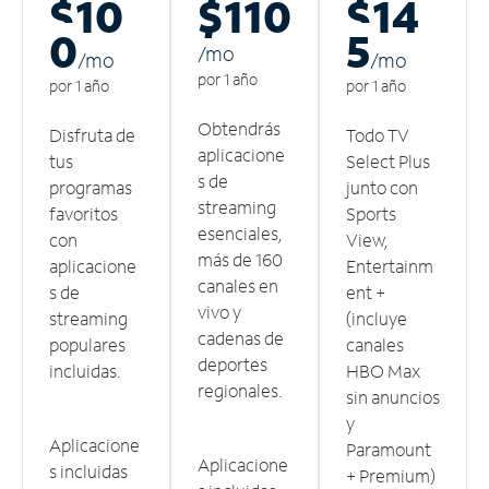
$10
$110
$14
0
5
/m
o
/m
o
/m
o
por 1 año
por 1 año
por 1 año
Obtendrás
Disfruta de
Todo TV
aplicacione
tus
Select Plus
s de
programas
junto con
streaming
favoritos
Sports
esenciales,
con
View,
más de 160
aplicacione
Entertainm
canales en
s de
ent +
vivo y
streaming
(incluye
cadenas de
populares
canales
deportes
incluidas.
HBO Max
regionales.
sin anuncios
y
Aplicacione
Paramount
Aplicacione
s incluidas
+ Premium)