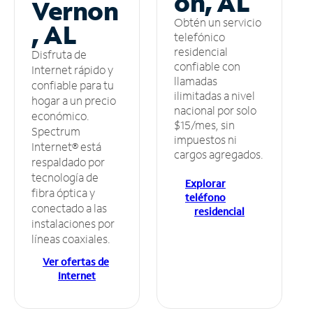
on, AL
Vernon
Obtén un servicio
, AL
telefónico
residencial
Disfruta de
confiable con
Internet rápido y
llamadas
confiable para tu
ilimitadas a nivel
hogar a un precio
nacional por solo
económico.
$15/mes, sin
Spectrum
impuestos ni
Internet® está
cargos agregados.
respaldado por
tecnología de
Explorar
fibra óptica y
teléfono
conectado a las
residencial
instalaciones por
líneas coaxiales.
Ver ofertas de
Internet