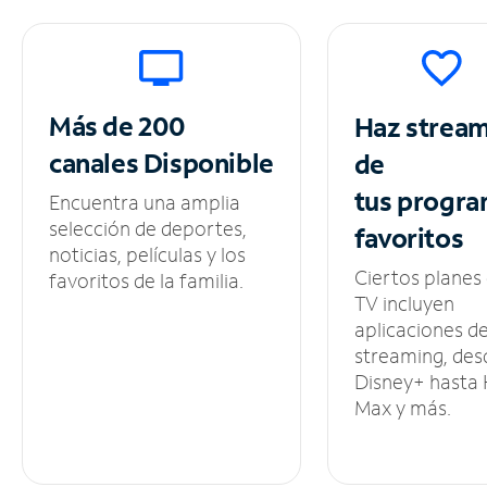
Más de 200
Haz strea
canales
Disponible
de
tus
progra
Encuentra una amplia
selección de deportes,
favoritos
noticias, películas y los
Ciertos planes
favoritos de la familia.
TV incluyen
aplicaciones d
streaming, des
Disney+ hasta
Max y más.