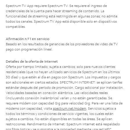
Spectrum TV App requiere Spectrum TV. Se requiere el ingreso de
credenciales de la cuenta para hacer streaming de contenido. La
funcionalidad de streaming está restringida en algunas zonas; no admite
todos los canales. Spectrum TV App está disponible solo en dispositivos
compatibles.
Afirmación n.º 1 en servicio
Basado en los resultados de ganancias de los proveedores de video de TV
pago con programación lineal.
Detalles de la oferta de Internet
Oferta por tiempo limitado; sujeta a cambios; solo para nuevos clientes
residenciales (que no hayan utilizado servicios de Spectrum en los últimos
30 días) y que estén al día en pagos con Spectrum. Los impuestos y cargos
son adicionales en ciertos estados. SPECTRUM INTERNET: se aplican tarifas
estándar después del período de promoción. Cargo adicional por instalación.
Velocidades basadas en conexión alámbrica. Las velocidades reales
(incluyendo conexión inalámbrica) varían y no están garantizadas. Se
requiere módem con capacidad Gig para velocidad Gig. Para ver una lista de
módems con capacidad, visita
spectrum.net/modem
. Servicios sujetos a
todos los términos y condiciones de servicio vigentes, los cuales están
sujetos a cambios. No están disponibles en todas las áreas. Se aplican
restricciones. Rendimiento de Internet: Spectrum Internet está respaldado
por fibra óptica y se suministra a la propiedad mediante una red HFC.