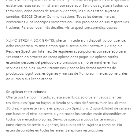
existentes; esas se administrarán por separado. Servicios sujetos a todos los
términos y condiciones de servicio vigentes, los cuales están sujetos a
cambios. ©2025 Charter Communications. Todas las demás marcas
comerciales y los logotipos presentes aquí son propiedad de sus respectivos
titulares. Para conocer más detalles, visita
spectrum.com/disclosures
.
XUMO STREAM BOX GRATIS: oferta limitada a un dispositivo por cuenta;
debe canjearse al mismo tiempo que el servicio de Spectrum TV elegible.
Requiere Spectrum Internet. Se requieren suscripciones por separado para
ver contenido a través de varias aplicaciones pagas. Se aplican tarifas
estándar después del período de promoción o si no se mantienen los
servicios elegibles. Xumo Stream Box y todos los demás nombres de
productos, logotipos, eslóganes y marcas de Xumo son marcas comerciales
de Xumo o sus licenciatarios.
Se aplican restricciones
Oferta por tiempo limitado; sujeta a cambios; solo para nuevos clientes
residenciales (que no hayan utilizado servicios de Spectrum en los últimos
30 días) y que estén al día en pagos con Spectrum. Disponibilidad de canales
con base en el nivel de servicio y no todos los canales están disponibles en
todos los mercados o zonas. Servicios sujetos a todos los términos y
condiciones de servicio vigentes, los cuales están sujetos a cambios. No
están disponibles en todas las áreas. Se aplican restricciones.