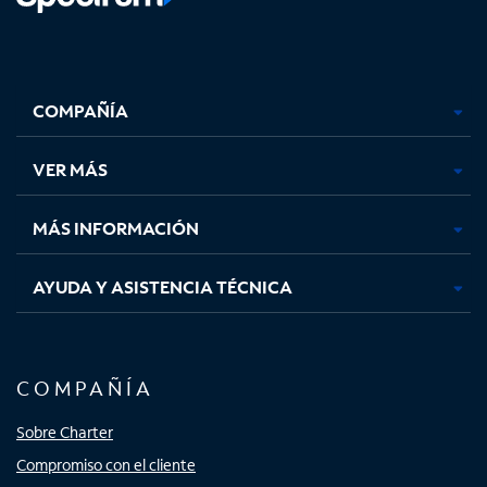
Facebook,
Instagram,
Youtube,
X,
se
se
se
se
COMPAÑÍA
abre
abre
abre
abre
en
en
en
en
una
una
una
una
VER MÁS
pestaña
pestaña
pestaña
pestaña
nueva
nueva
nueva
nueva
MÁS INFORMACIÓN
AYUDA Y ASISTENCIA TÉCNICA
COMPAÑÍA
Sobre Charter
Compromiso con el cliente