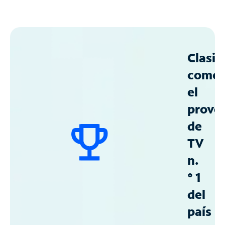
Clasif
como
el
prove
de
TV
n.
° 1
del
país