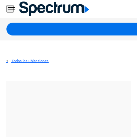
Residencial
Business
Paquetes
Internet
TV
Todas las ubicaciones
Móvil
Teléfono
Residencial
Business
Contáctanos
Inglés