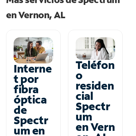
en
Vernon, AL
Teléfon
Interne
o
t por
residen
fibra
cial
óptica
Spectr
de
um
Spectr
en Vern
um en