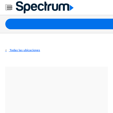
Residencial
Business
Paquetes
Internet
TV
Todas las ubicaciones
Móvil
Teléfono
Residencial
Business
Contáctanos
Inglés