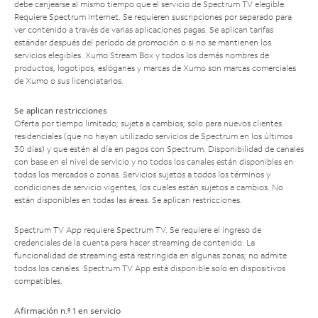
debe canjearse al mismo tiempo que el servicio de Spectrum TV elegible.
Requiere Spectrum Internet. Se requieren suscripciones por separado para
ver contenido a través de varias aplicaciones pagas. Se aplican tarifas
estándar después del período de promoción o si no se mantienen los
servicios elegibles. Xumo Stream Box y todos los demás nombres de
productos, logotipos, eslóganes y marcas de Xumo son marcas comerciales
de Xumo o sus licenciatarios.
Se aplican restricciones
Oferta por tiempo limitado; sujeta a cambios; solo para nuevos clientes
residenciales (que no hayan utilizado servicios de Spectrum en los últimos
30 días) y que estén al día en pagos con Spectrum. Disponibilidad de canales
con base en el nivel de servicio y no todos los canales están disponibles en
todos los mercados o zonas. Servicios sujetos a todos los términos y
condiciones de servicio vigentes, los cuales están sujetos a cambios. No
están disponibles en todas las áreas. Se aplican restricciones.
Spectrum TV App requiere Spectrum TV. Se requiere el ingreso de
credenciales de la cuenta para hacer streaming de contenido. La
funcionalidad de streaming está restringida en algunas zonas; no admite
todos los canales. Spectrum TV App está disponible solo en dispositivos
compatibles.
Afirmación n.º 1 en servicio