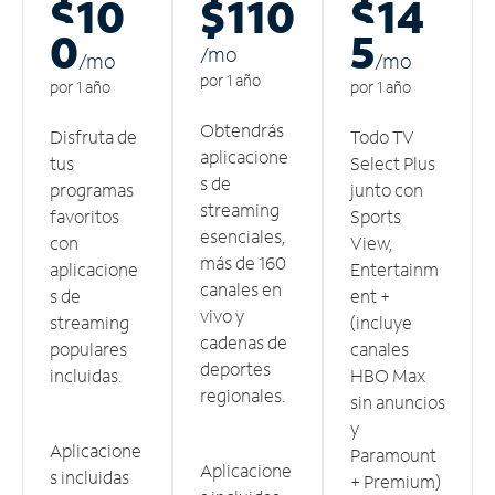
$10
$110
$14
0
5
/m
o
/m
o
/m
o
por 1 año
por 1 año
por 1 año
Obtendrás
Disfruta de
Todo TV
aplicacione
tus
Select Plus
s de
programas
junto con
streaming
favoritos
Sports
esenciales,
con
View,
más de 160
aplicacione
Entertainm
canales en
s de
ent +
vivo y
streaming
(incluye
cadenas de
populares
canales
deportes
incluidas.
HBO Max
regionales.
sin anuncios
y
Aplicacione
Paramount
Aplicacione
s incluidas
+ Premium)