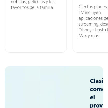
noticias, películas y los
Ciertos planes
favoritos de la familia.
TV incluyen
aplicaciones d
streaming, des
Disney+ hasta
Max y más.
Clasif
como
el
prove