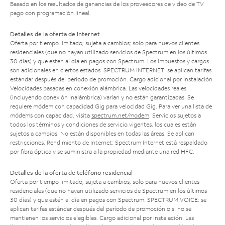
Basado en los resultados de ganancias de los proveedores de video de TV
pago con programación lineal.
Detalles de la oferta de Internet
Oferta por tiempo limitado; sujeta a cambios; solo para nuevos clientes
residenciales (que no hayan utilizado servicios de Spectrum en los últimos
30 días) y que estén al día en pagos con Spectrum. Los impuestos y cargos
son adicionales en ciertos estados. SPECTRUM INTERNET: se aplican tarifas
estándar después del período de promoción. Cargo adicional por instalación.
Velocidades basadas en conexión alámbrica. Las velocidades reales
(incluyendo conexión inalámbrica) varían y no están garantizadas. Se
requiere módem con capacidad Gig para velocidad Gig. Para ver una lista de
módems con capacidad, visita
spectrum.net/modem
. Servicios sujetos a
todos los términos y condiciones de servicio vigentes, los cuales están
sujetos a cambios. No están disponibles en todas las áreas. Se aplican
restricciones. Rendimiento de Internet: Spectrum Internet está respaldado
por fibra óptica y se suministra a la propiedad mediante una red HFC.
Detalles de la oferta de teléfono residencial
Oferta por tiempo limitado; sujeta a cambios; solo para nuevos clientes
residenciales (que no hayan utilizado servicios de Spectrum en los últimos
30 días) y que estén al día en pagos con Spectrum. SPECTRUM VOICE: se
aplican tarifas estándar después del período de promoción o si no se
mantienen los servicios elegibles. Cargo adicional por instalación. Las