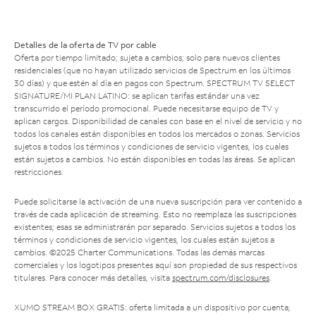
Detalles de la oferta de TV por cable
Oferta por tiempo limitado; sujeta a cambios; solo para nuevos clientes
residenciales (que no hayan utilizado servicios de Spectrum en los últimos
30 días) y que estén al día en pagos con Spectrum. SPECTRUM TV SELECT
SIGNATURE/MI PLAN LATINO: se aplican tarifas estándar una vez
transcurrido el período promocional. Puede necesitarse equipo de TV y
aplican cargos. Disponibilidad de canales con base en el nivel de servicio y no
todos los canales están disponibles en todos los mercados o zonas. Servicios
sujetos a todos los términos y condiciones de servicio vigentes, los cuales
están sujetos a cambios. No están disponibles en todas las áreas. Se aplican
restricciones.
Puede solicitarse la activación de una nueva suscripción para ver contenido a
través de cada aplicación de streaming. Esto no reemplaza las suscripciones
existentes; esas se administrarán por separado. Servicios sujetos a todos los
términos y condiciones de servicio vigentes, los cuales están sujetos a
cambios. ©2025 Charter Communications. Todas las demás marcas
comerciales y los logotipos presentes aquí son propiedad de sus respectivos
titulares. Para conocer más detalles, visita
spectrum.com/disclosures
.
XUMO STREAM BOX GRATIS: oferta limitada a un dispositivo por cuenta;