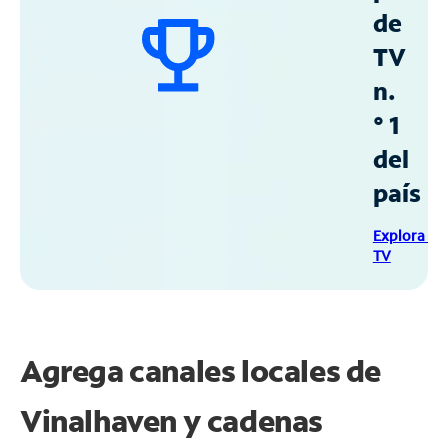
de
TV
n.
° 1
del
país
Explora Sp
TV
Agrega canales locales de
Vinalhaven y cadenas