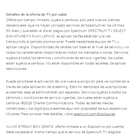
Detalles de la oferta de TV por cable
Oferta por tiempo limitado; sujeta a cambios; solo para nuevos clientes
residenciales (que no hayan utilizado servicios de Spectrum en los últimos
30 días) y que estén al día en pagos con Spectrum. SPECTRUM TV SELECT
SIGNATURE/MI PLAN LATINO: se aplican tarifas estándar una vez
transcurrido el período promocional. Puede necesitarse equipo de TV y
aplican cargos. Disponibilidad de canales con base en el nivel de servicio y no
todos los canales están disponibles en todos los mercados o zonas. Servicios
sujetos a todos los términos y condiciones de servicio vigentes, los cuales
están sujetos a cambios. No están disponibles en todas las áreas. Se aplican
restricciones.
Puede solicitarse la activación de una nueva suscripción para ver contenido a
través de cada aplicación de streaming. Esto no reemplaza las suscripciones
existentes; esas se administrarán por separado. Servicios sujetos a todos los
términos y condiciones de servicio vigentes, los cuales están sujetos a
cambios. ©2025 Charter Communications. Todas las demás marcas
comerciales y los logotipos presentes aquí son propiedad de sus respectivos
titulares. Para conocer más detalles, visita
spectrum.com/disclosures
.
XUMO STREAM BOX GRATIS: oferta limitada a un dispositivo por cuenta;
debe canjearse al mismo tiempo que el servicio de Spectrum TV elegible.