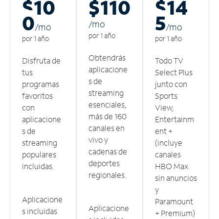
$10
$110
$14
0
5
/m
o
/m
o
/m
o
por 1 año
por 1 año
por 1 año
Obtendrás
Disfruta de
Todo TV
aplicacione
tus
Select Plus
s de
programas
junto con
streaming
favoritos
Sports
esenciales,
con
View,
más de 160
aplicacione
Entertainm
canales en
s de
ent +
vivo y
streaming
(incluye
cadenas de
populares
canales
deportes
incluidas.
HBO Max
regionales.
sin anuncios
y
Aplicacione
Paramount
Aplicacione
s incluidas
+ Premium)