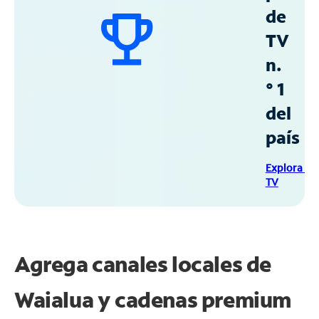
de
TV
n.
° 1
del
país
Explora Sp
TV
Agrega canales locales de
Waialua y cadenas premium