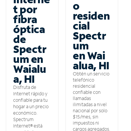
o
t por
residen
fibra
cial
óptica
Spectr
de
um
Spectr
en Wai
um en
alua, HI
Waialu
Obtén un servicio
a, HI
telefónico
residencial
Disfruta de
confiable con
Internet rápido y
llamadas
confiable para tu
ilimitadas a nivel
hogar a un precio
nacional por solo
económico.
$15/mes, sin
Spectrum
impuestos ni
Internet® está
cargos agregados.