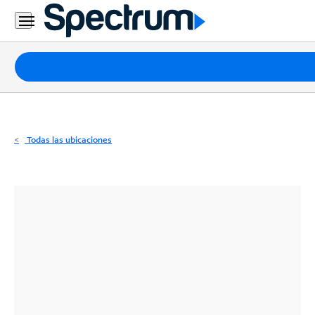
Residencial
Business
Paquetes
Internet
TV
Todas las ubicaciones
Móvil
Teléfono
Residencial
Business
Contáctanos
Inglés