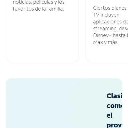
noticias, películas y los
Ciertos planes
favoritos de la familia.
TV incluyen
aplicaciones d
streaming, des
Disney+ hasta
Max y más.
Clasif
como
el
prove