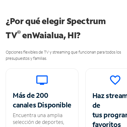
¿Por qué elegir Spectrum
®
TV
en
Waialua, HI?
Opciones flexibles de TV y streaming que funcionan para todos los
presupuestos y familias.
Más de 200
Haz strea
canales
Disponible
de
tus
progra
Encuentra una amplia
selección de deportes,
favoritos