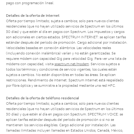
pago con programación lineal.
Detalles de la oferta de Internet
Oferta por tiempo limitado; sujeta a cambios; solo para nuevos clientes
residenciales (que no hayan utilizado servicios de Spectrum en los últimos
30 días) y que estén al día en pagos con Spectrum. Los impuestos y cargos
son adicionales en ciertos estados. SPECTRUM INTERNET: se aplican tarifas
estándar después del período de promoción. Cargo adicional por instalación.
Velocidades basadas en conexión alámbrica. Las velocidades reales
(incluyendo conexión inalámbrica) varían y no están garantizadas. Se
requiere módem con capacidad Gig para velocidad Gig. Para ver una lista de
módems con capacidad, visita
spectrum.net/modem
. Servicios sujetos a
todos los términos y condiciones de servicio vigentes, los cuales están
sujetos a cambios. No están disponibles en todas las áreas. Se aplican
restricciones. Rendimiento de Internet: Spectrum Internet está respaldado
por fibra óptica y se suministra a la propiedad mediante una red HFC.
Detalles de la oferta de teléfono residencial
Oferta por tiempo limitado; sujeta a cambios; solo para nuevos clientes
residenciales (que no hayan utilizado servicios de Spectrum en los últimos
30 días) y que estén al día en pagos con Spectrum. SPECTRUM VOICE: se
aplican tarifas estándar después del período de promoción o si no se
mantienen los servicios elegibles. Cargo adicional por instalación. Las
llamadas ilimitadas incluyen llamadas en Estados Unidos, Canadá, México,