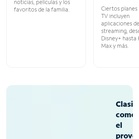
noticias, películas y los
Ciertos planes
favoritos de la familia.
TV incluyen
aplicaciones d
streaming, des
Disney+ hasta
Max y más.
Clasif
como
el
prove