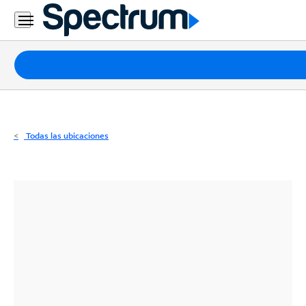
Residencial
Business
Paquetes
Internet
TV
Todas las ubicaciones
Móvil
Teléfono
Residencial
Business
Contáctanos
Inglés