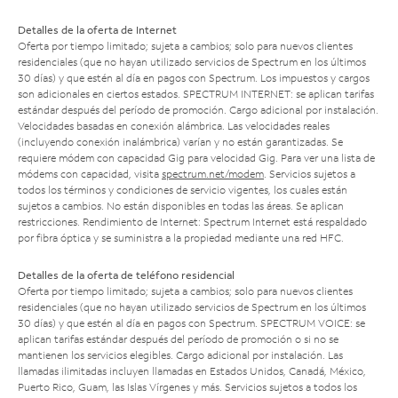
Detalles de la oferta de Internet
Oferta por tiempo limitado; sujeta a cambios; solo para nuevos clientes
residenciales (que no hayan utilizado servicios de Spectrum en los últimos
30 días) y que estén al día en pagos con Spectrum. Los impuestos y cargos
son adicionales en ciertos estados. SPECTRUM INTERNET: se aplican tarifas
estándar después del período de promoción. Cargo adicional por instalación.
Velocidades basadas en conexión alámbrica. Las velocidades reales
(incluyendo conexión inalámbrica) varían y no están garantizadas. Se
requiere módem con capacidad Gig para velocidad Gig. Para ver una lista de
módems con capacidad, visita
spectrum.net/modem
. Servicios sujetos a
todos los términos y condiciones de servicio vigentes, los cuales están
sujetos a cambios. No están disponibles en todas las áreas. Se aplican
restricciones. Rendimiento de Internet: Spectrum Internet está respaldado
por fibra óptica y se suministra a la propiedad mediante una red HFC.
Detalles de la oferta de teléfono residencial
Oferta por tiempo limitado; sujeta a cambios; solo para nuevos clientes
residenciales (que no hayan utilizado servicios de Spectrum en los últimos
30 días) y que estén al día en pagos con Spectrum. SPECTRUM VOICE: se
aplican tarifas estándar después del período de promoción o si no se
mantienen los servicios elegibles. Cargo adicional por instalación. Las
llamadas ilimitadas incluyen llamadas en Estados Unidos, Canadá, México,
Puerto Rico, Guam, las Islas Vírgenes y más. Servicios sujetos a todos los