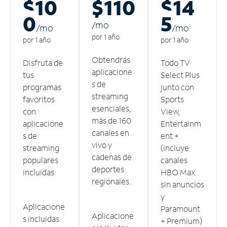
$10
$110
$14
0
5
/m
o
/m
o
/m
o
por 1 año
por 1 año
por 1 año
Obtendrás
Disfruta de
Todo TV
aplicacione
tus
Select Plus
s de
programas
junto con
streaming
favoritos
Sports
esenciales,
con
View,
más de 160
aplicacione
Entertainm
canales en
s de
ent +
vivo y
streaming
(incluye
cadenas de
populares
canales
deportes
incluidas.
HBO Max
regionales.
sin anuncios
y
Aplicacione
Paramount
Aplicacione
s incluidas
+ Premium)