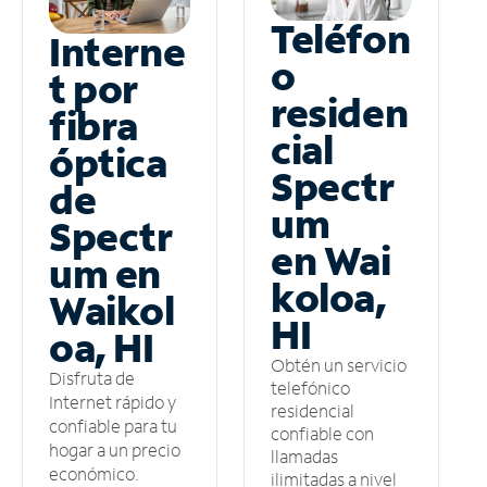
Teléfon
Interne
o
t por
residen
fibra
cial
óptica
Spectr
de
um
Spectr
en Wai
um en
koloa,
Waikol
HI
oa, HI
Obtén un servicio
Disfruta de
telefónico
Internet rápido y
residencial
confiable para tu
confiable con
hogar a un precio
llamadas
económico.
ilimitadas a nivel