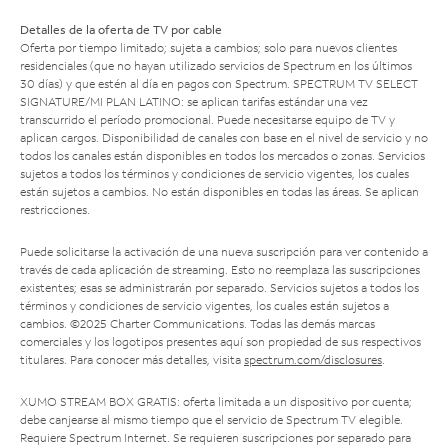
Detalles de la oferta de TV por cable
Oferta por tiempo limitado; sujeta a cambios; solo para nuevos clientes
residenciales (que no hayan utilizado servicios de Spectrum en los últimos
30 días) y que estén al día en pagos con Spectrum. SPECTRUM TV SELECT
SIGNATURE/MI PLAN LATINO: se aplican tarifas estándar una vez
transcurrido el período promocional. Puede necesitarse equipo de TV y
aplican cargos. Disponibilidad de canales con base en el nivel de servicio y no
todos los canales están disponibles en todos los mercados o zonas. Servicios
sujetos a todos los términos y condiciones de servicio vigentes, los cuales
están sujetos a cambios. No están disponibles en todas las áreas. Se aplican
restricciones.
Puede solicitarse la activación de una nueva suscripción para ver contenido a
través de cada aplicación de streaming. Esto no reemplaza las suscripciones
existentes; esas se administrarán por separado. Servicios sujetos a todos los
términos y condiciones de servicio vigentes, los cuales están sujetos a
cambios. ©2025 Charter Communications. Todas las demás marcas
comerciales y los logotipos presentes aquí son propiedad de sus respectivos
titulares. Para conocer más detalles, visita
spectrum.com/disclosures
.
XUMO STREAM BOX GRATIS: oferta limitada a un dispositivo por cuenta;
debe canjearse al mismo tiempo que el servicio de Spectrum TV elegible.
Requiere Spectrum Internet. Se requieren suscripciones por separado para