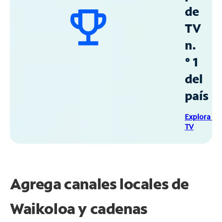
de
TV
n.
° 1
del
país
Explora Sp
TV
Agrega canales locales de
Waikoloa y cadenas