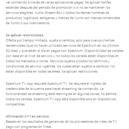
ver contenido a través de varias aplicaciones pagas. Se aplican tarifas
estándar después del período de promoción o si no se mantienen los
servicios elegibles. Xumo Stream Box y todos los demás nombres de
productos, logotipos, eslóganes y marcas de Xumo son marcas comerciales
de Xumo o sus licenciatarios.
Se aplican restricciones
Oferta por tiempo limitado; sujeta a cambios; solo para nuevos clientes
residenciales (que no hayan utilizado servicios de Spectrum en los últimos
30 días) y que estén al día en pagos con Spectrum. Disponibilidad de canales
con base en el nivel de servicio y no todos los canales están disponibles en
todos los mercados o zonas. Servicios sujetos a todos los términos y
condiciones de servicio vigentes, los cuales están sujetos a cambios. No
están disponibles en todas las áreas. Se aplican restricciones.
Spectrum TV App requiere Spectrum TV. Se requiere el ingreso de
credenciales de la cuenta para hacer streaming de contenido. La
funcionalidad de streaming está restringida en algunas zonas; no admite
todos los canales. Spectrum TV App está disponible solo en dispositivos
compatibles.
Afirmación n.º 1 en servicio
Basado en los resultados de ganancias de los proveedores de video de TV
pago con programación lineal.