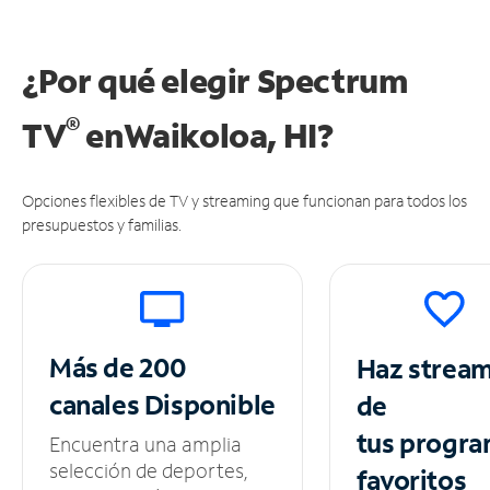
¿Por qué elegir Spectrum
®
TV
en
Waikoloa, HI?
Opciones flexibles de TV y streaming que funcionan para todos los
presupuestos y familias.
Más de 200
Haz strea
canales
Disponible
de
tus
progra
Encuentra una amplia
selección de deportes,
favoritos