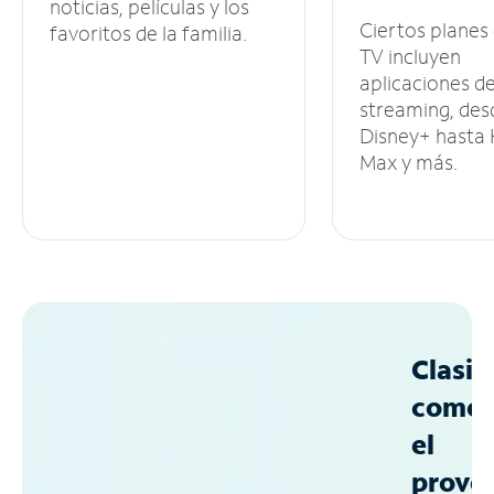
noticias, películas y los
Ciertos planes
favoritos de la familia.
TV incluyen
aplicaciones d
streaming, des
Disney+ hasta
Max y más.
Clasif
como
el
prove