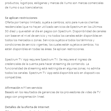
productos, logotipos, eslóganes y marcas de Xumo son marcas comerciales
de Xumo o sus licenciatarios.
Se aplican restricciones
Oferta por tiempo limitado; sujeta a cambios; solo para nuevos clientes
residenciales (que no hayan utilizado servicios de Spectrum en los últimos
30 días) y que estén al día en pagos con Spectrum. Disponibilidad de canales
con base en el nivel de servicio y no todos los canales están disponibles en
todos los mercados o zonas. Servicios sujetos a todos los términos y
condiciones de servicio vigentes, los cuales están sujetos a cambios. No
están disponibles en todas las áreas. Se aplican restricciones.
Spectrum TV App requiere Spectrum TV. Se requiere el ingreso de
credenciales de la cuenta para hacer streaming de contenido. La
funcionalidad de streaming está restringida en algunas zonas; no admite
todos los canales. Spectrum TV App está disponible solo en dispositivos
compatibles.
Afirmación n.º 1 en servicio
Basado en los resultados de ganancias de los proveedores de video de TV
pago con programación lineal.
Detalles de la oferta de Internet