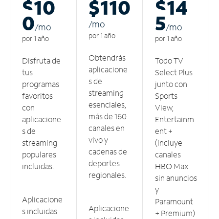
$10
$110
$14
0
5
/m
o
/m
o
/m
o
por 1 año
por 1 año
por 1 año
Obtendrás
Disfruta de
Todo TV
aplicacione
tus
Select Plus
s de
programas
junto con
streaming
favoritos
Sports
esenciales,
con
View,
más de 160
aplicacione
Entertainm
canales en
s de
ent +
vivo y
streaming
(incluye
cadenas de
populares
canales
deportes
incluidas.
HBO Max
regionales.
sin anuncios
y
Aplicacione
Paramount
Aplicacione
s incluidas
+ Premium)