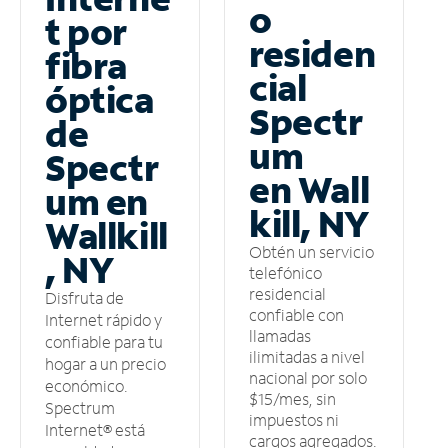
o
t por
residen
fibra
cial
óptica
Spectr
de
um
Spectr
en Wall
um en
kill, NY
Wallkill
Obtén un servicio
, NY
telefónico
residencial
Disfruta de
confiable con
Internet rápido y
llamadas
confiable para tu
ilimitadas a nivel
hogar a un precio
nacional por solo
económico.
$15/mes, sin
Spectrum
impuestos ni
Internet® está
cargos agregados.