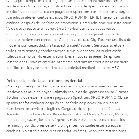
Oferta por tiempo limitado; sujeta a cambios; solo para nuevos clientes
residenciales (que no hayan utilizado servicios de Spectrum en los últimos
30 días) y que estén al día en pagos con Spectrum. Los impuestos y cargos
son adicionales en ciertos estados. SPECTRUM INTERNET: se aplican tarifas
estándar después del período de promoción. Cargo adicional por instalación.
Velocidades basadas en conexión alámbrica. Las velocidades reales
(incluyendo conexión inalámbrica) varían y no están garantizadas. Se
requiere módem con capacidad Gig para velocidad Gig. Para ver una lista de
módems con capacidad, visita
spectrum.net/modem
. Servicios sujetos a
todos los términos y condiciones de servicio vigentes, los cuales están
sujetos a cambios. No están disponibles en todas las áreas. Se aplican
restricciones. Rendimiento de Internet: Spectrum Internet está respaldado
por fibra óptica y se suministra a la propiedad mediante una red HFC.
Detalles de la oferta de teléfono residencial
Oferta por tiempo limitado; sujeta a cambios; solo para nuevos clientes
residenciales (que no hayan utilizado servicios de Spectrum en los últimos
30 días) y que estén al día en pagos con Spectrum. SPECTRUM VOICE: se
aplican tarifas estándar después del período de promoción o si no se
mantienen los servicios elegibles. Cargo adicional por instalación. Las
llamadas ilimitadas incluyen llamadas en Estados Unidos, Canadá, México,
Puerto Rico, Guam, las Islas Vírgenes y más. Servicios sujetos a todos los
términos y condiciones de servicio vigentes, los cuales están sujetos a
cambios. No están disponibles en todas las áreas. Se aplican restricciones.