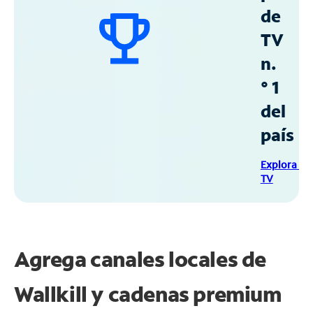
de
TV
n.
° 1
del
país
Explora Sp
TV
Agrega canales locales de
Wallkill y cadenas premium