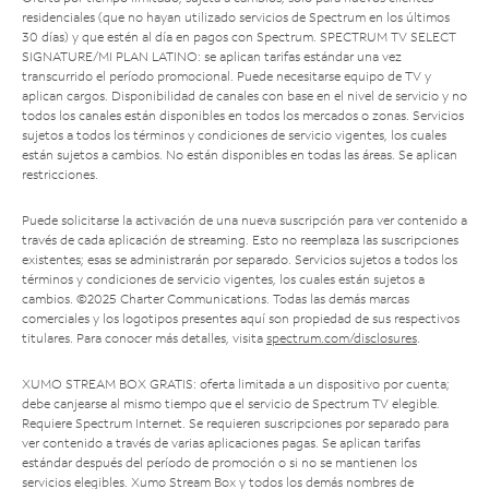
residenciales (que no hayan utilizado servicios de Spectrum en los últimos
30 días) y que estén al día en pagos con Spectrum. SPECTRUM TV SELECT
SIGNATURE/MI PLAN LATINO: se aplican tarifas estándar una vez
transcurrido el período promocional. Puede necesitarse equipo de TV y
aplican cargos. Disponibilidad de canales con base en el nivel de servicio y no
todos los canales están disponibles en todos los mercados o zonas. Servicios
sujetos a todos los términos y condiciones de servicio vigentes, los cuales
están sujetos a cambios. No están disponibles en todas las áreas. Se aplican
restricciones.
Puede solicitarse la activación de una nueva suscripción para ver contenido a
través de cada aplicación de streaming. Esto no reemplaza las suscripciones
existentes; esas se administrarán por separado. Servicios sujetos a todos los
términos y condiciones de servicio vigentes, los cuales están sujetos a
cambios. ©2025 Charter Communications. Todas las demás marcas
comerciales y los logotipos presentes aquí son propiedad de sus respectivos
titulares. Para conocer más detalles, visita
spectrum.com/disclosures
.
XUMO STREAM BOX GRATIS: oferta limitada a un dispositivo por cuenta;
debe canjearse al mismo tiempo que el servicio de Spectrum TV elegible.
Requiere Spectrum Internet. Se requieren suscripciones por separado para
ver contenido a través de varias aplicaciones pagas. Se aplican tarifas
estándar después del período de promoción o si no se mantienen los
servicios elegibles. Xumo Stream Box y todos los demás nombres de