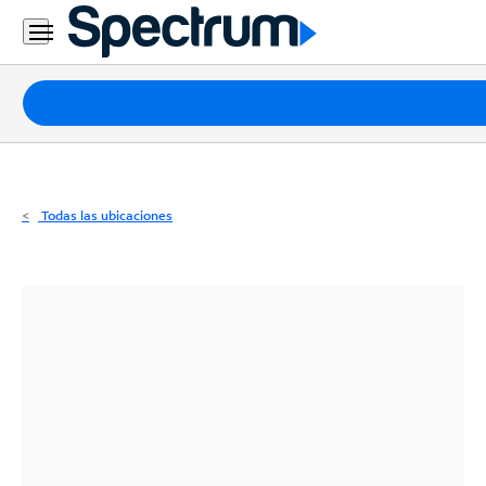
Residencial
Business
Paquetes
Internet
TV
Todas las ubicaciones
Móvil
Teléfono
Residencial
Business
Contáctanos
Inglés