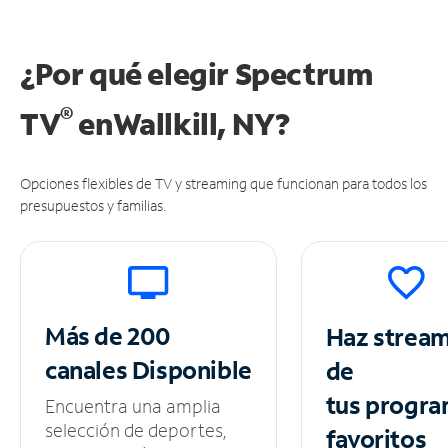
¿Por qué elegir Spectrum
®
TV
en
Wallkill, NY?
Opciones flexibles de TV y streaming que funcionan para todos los
presupuestos y familias.
Más de 200
Haz strea
canales
Disponible
de
tus
progra
Encuentra una amplia
selección de deportes,
favoritos