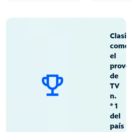
Clasif
como
el
prove
de
TV
n.
° 1
del
país