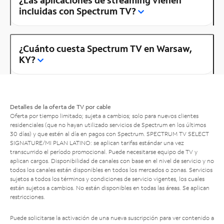
¿Las aplicaciones de streaming vienen
incluidas con Spectrum TV?
¿Cuánto cuesta Spectrum TV en Warsaw,
KY?
Detalles de la oferta de TV por cable
Oferta por tiempo limitado; sujeta a cambios; solo para nuevos clientes
residenciales (que no hayan utilizado servicios de Spectrum en los últimos
30 días) y que estén al día en pagos con Spectrum. SPECTRUM TV SELECT
SIGNATURE/MI PLAN LATINO: se aplican tarifas estándar una vez
transcurrido el período promocional. Puede necesitarse equipo de TV y
aplican cargos. Disponibilidad de canales con base en el nivel de servicio y no
todos los canales están disponibles en todos los mercados o zonas. Servicios
sujetos a todos los términos y condiciones de servicio vigentes, los cuales
están sujetos a cambios. No están disponibles en todas las áreas. Se aplican
restricciones.
Puede solicitarse la activación de una nueva suscripción para ver contenido a