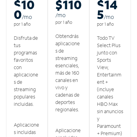
$10
$110
$14
0
5
/m
o
/m
o
/m
o
por 1 año
por 1 año
por 1 año
Obtendrás
Disfruta de
Todo TV
aplicacione
tus
Select Plus
s de
programas
junto con
streaming
favoritos
Sports
esenciales,
con
View,
más de 160
aplicacione
Entertainm
canales en
s de
ent +
vivo y
streaming
(incluye
cadenas de
populares
canales
deportes
incluidas.
HBO Max
regionales.
sin anuncios
y
Aplicacione
Paramount
Aplicacione
s incluidas
+ Premium)