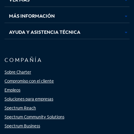
pestaña
pestaña
pestaña
pestaña
nueva
nueva
nueva
nueva
MÁS INFORMACIÓN
AYUDA Y ASISTENCIA TÉCNICA
COMPAÑÍA
Sobre Charter
Compromiso con el cliente
Empleos
Soluciones para empresas
Spectrum Reach
Spectrum Community Solutions
Spectrum Business