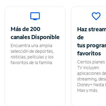
Más de 200
Haz strea
canales
Disponible
de
tus
progra
Encuentra una amplia
selección de deportes,
favoritos
noticias, películas y los
Ciertos planes
favoritos de la familia.
TV incluyen
aplicaciones d
streaming, des
Disney+ hasta
Max y más.