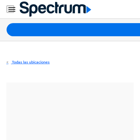
Residencial
Business
Paquetes
Internet
TV
Todas las ubicaciones
Móvil
Teléfono
Residencial
Business
Contáctanos
Inglés