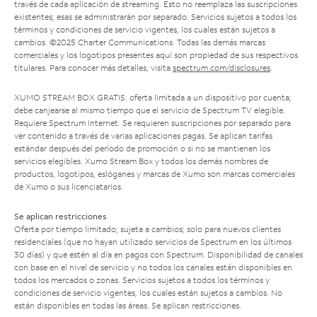
través de cada aplicación de streaming. Esto no reemplaza las suscripciones
existentes; esas se administrarán por separado. Servicios sujetos a todos los
términos y condiciones de servicio vigentes, los cuales están sujetos a
cambios. ©2025 Charter Communications. Todas las demás marcas
comerciales y los logotipos presentes aquí son propiedad de sus respectivos
titulares. Para conocer más detalles, visita
spectrum.com/disclosures
.
XUMO STREAM BOX GRATIS: oferta limitada a un dispositivo por cuenta;
debe canjearse al mismo tiempo que el servicio de Spectrum TV elegible.
Requiere Spectrum Internet. Se requieren suscripciones por separado para
ver contenido a través de varias aplicaciones pagas. Se aplican tarifas
estándar después del período de promoción o si no se mantienen los
servicios elegibles. Xumo Stream Box y todos los demás nombres de
productos, logotipos, eslóganes y marcas de Xumo son marcas comerciales
de Xumo o sus licenciatarios.
Se aplican restricciones
Oferta por tiempo limitado; sujeta a cambios; solo para nuevos clientes
residenciales (que no hayan utilizado servicios de Spectrum en los últimos
30 días) y que estén al día en pagos con Spectrum. Disponibilidad de canales
con base en el nivel de servicio y no todos los canales están disponibles en
todos los mercados o zonas. Servicios sujetos a todos los términos y
condiciones de servicio vigentes, los cuales están sujetos a cambios. No
están disponibles en todas las áreas. Se aplican restricciones.