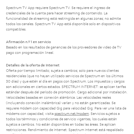
Spectrum TV App requiere Spectrum TV. Se requiere el ingreso de
credenciales de la cuenta para hacer streaming de contenido. La
funcionalidad de streaming está restringida en algunas zonas; no admite
todos los canales. Spectrum TV App está disponible solo en dispositivos
compatibles.
Afirmación n.º 1 en servicio
Basado en los resultados de ganancias de los proveedores de video de TV
pago con programación lineal.
Detalles de la oferta de Internet
Oferta por tiempo limitado; sujeta a cambios; solo para nuevos clientes
residenciales (que no hayan utilizado servicios de Spectrum en los últimos
30 días) y que estén al día en pagos con Spectrum. Los impuestos y cargos
son adicionales en ciertos estados. SPECTRUM INTERNET: se aplican tarifas
estándar después del período de promoción. Cargo adicional por instalación.
Velocidades basadas en conexión alámbrica. Las velocidades reales
(incluyendo conexión inalámbrica) varían y no están garantizadas. Se
requiere módem con capacidad Gig para velocidad Gig. Para ver una lista de
módems con capacidad, visita
spectrum.net/modem
. Servicios sujetos a
todos los términos y condiciones de servicio vigentes, los cuales están
sujetos a cambios. No están disponibles en todas las áreas. Se aplican
restricciones. Rendimiento de Internet: Spectrum Internet está respaldado