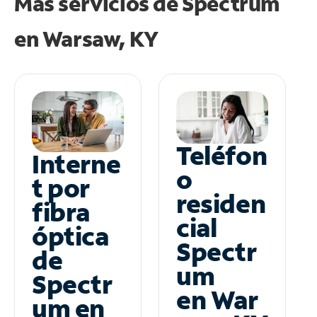
Más servicios de Spectrum
en
Warsaw, KY
Teléfon
Interne
o
t por
residen
fibra
cial
óptica
Spectr
de
um
Spectr
en War
um en