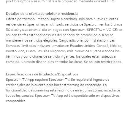
por fibra óptica y se suministra a la propiedad mediante una red HFC.
Detalles de la oferta de teléfono residencial
Oferta por tiempo limitado; sujeta a cambios; solo para nuevos clientes
residenciales (que no hayan utilizado servicios de Spectrum en los últimos
30 días) y que estén al día en pagos con Spectrum. SPECTRUM VOICE: se
aplican tarifas estándar después del período de promoción o si no se
mantienen los servicios elegibles. Cargo adicional por instalación. Las
llamadas ilimitadas incluyen llamadas en Estados Unidos, Canadá, México,
Puerto Rico, Guam, las Islas Vírgenes y más. Servicios sujetos a todos los
términos y condiciones de servicio vigentes, los cuales están sujetos a
cambios. No están disponibles en todas las áreas. Se aplican restricciones.
Especificaciones de Productos/Dispositivos
Spectrum TV App requiere Spectrum TV. Se requiere el ingreso de
credenciales de la cuenta para hacer streaming de contenido. La
funcionalidad de streaming está restringida en algunas zonas; no admite
todos los canales. Spectrum TV App está disponible solo en dispositivos
compatibles.