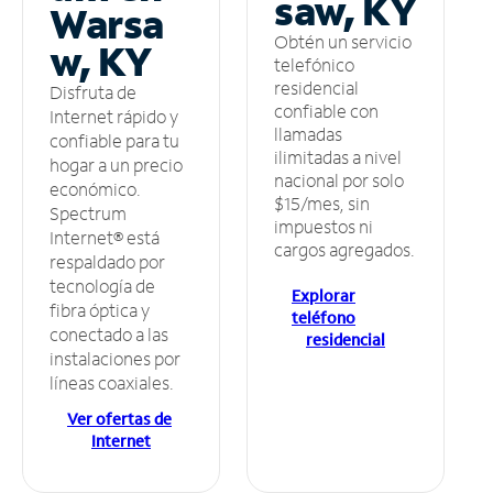
saw, KY
Warsa
Obtén un servicio
w, KY
telefónico
residencial
Disfruta de
confiable con
Internet rápido y
llamadas
confiable para tu
ilimitadas a nivel
hogar a un precio
nacional por solo
económico.
$15/mes, sin
Spectrum
impuestos ni
Internet® está
cargos agregados.
respaldado por
tecnología de
Explorar
fibra óptica y
teléfono
conectado a las
residencial
instalaciones por
líneas coaxiales.
Ver ofertas de
Internet