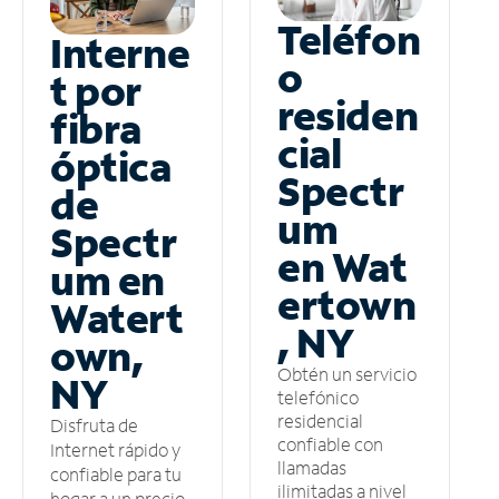
Teléfon
Interne
o
t por
residen
fibra
cial
óptica
Spectr
de
um
Spectr
en Wat
um en
ertown
Watert
, NY
own,
Obtén un servicio
NY
telefónico
residencial
Disfruta de
confiable con
Internet rápido y
llamadas
confiable para tu
ilimitadas a nivel
hogar a un precio