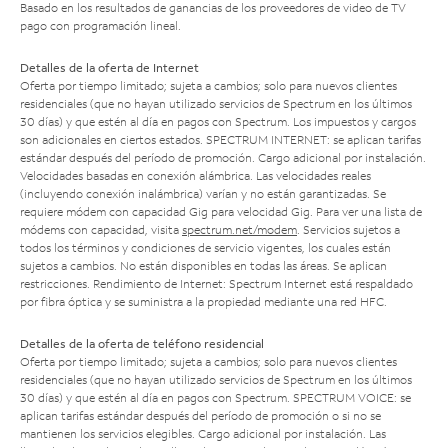
Basado en los resultados de ganancias de los proveedores de video de TV
pago con programación lineal.
Detalles de la oferta de Internet
Oferta por tiempo limitado; sujeta a cambios; solo para nuevos clientes
residenciales (que no hayan utilizado servicios de Spectrum en los últimos
30 días) y que estén al día en pagos con Spectrum. Los impuestos y cargos
son adicionales en ciertos estados. SPECTRUM INTERNET: se aplican tarifas
estándar después del período de promoción. Cargo adicional por instalación.
Velocidades basadas en conexión alámbrica. Las velocidades reales
(incluyendo conexión inalámbrica) varían y no están garantizadas. Se
requiere módem con capacidad Gig para velocidad Gig. Para ver una lista de
módems con capacidad, visita
spectrum.net/modem
. Servicios sujetos a
todos los términos y condiciones de servicio vigentes, los cuales están
sujetos a cambios. No están disponibles en todas las áreas. Se aplican
restricciones. Rendimiento de Internet: Spectrum Internet está respaldado
por fibra óptica y se suministra a la propiedad mediante una red HFC.
Detalles de la oferta de teléfono residencial
Oferta por tiempo limitado; sujeta a cambios; solo para nuevos clientes
residenciales (que no hayan utilizado servicios de Spectrum en los últimos
30 días) y que estén al día en pagos con Spectrum. SPECTRUM VOICE: se
aplican tarifas estándar después del período de promoción o si no se
mantienen los servicios elegibles. Cargo adicional por instalación. Las