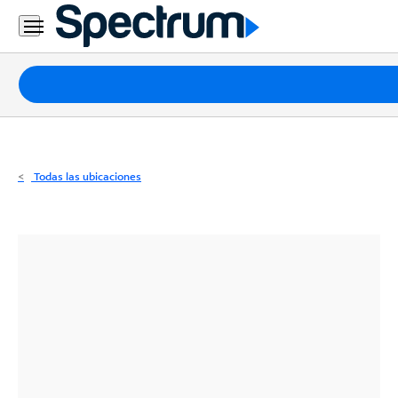
Residencial
Business
Paquetes
Internet
TV
Todas las ubicaciones
Móvil
Teléfono
Residencial
Business
Contáctanos
Inglés