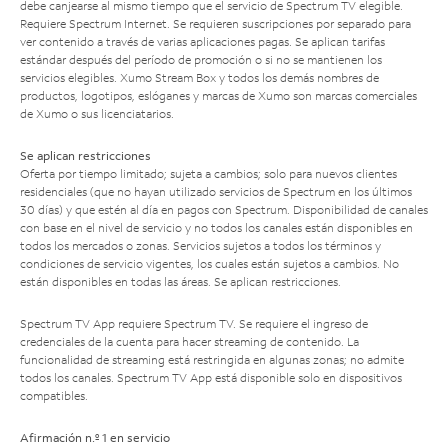
debe canjearse al mismo tiempo que el servicio de Spectrum TV elegible.
Requiere Spectrum Internet. Se requieren suscripciones por separado para
ver contenido a través de varias aplicaciones pagas. Se aplican tarifas
estándar después del período de promoción o si no se mantienen los
servicios elegibles. Xumo Stream Box y todos los demás nombres de
productos, logotipos, eslóganes y marcas de Xumo son marcas comerciales
de Xumo o sus licenciatarios.
Se aplican restricciones
Oferta por tiempo limitado; sujeta a cambios; solo para nuevos clientes
residenciales (que no hayan utilizado servicios de Spectrum en los últimos
30 días) y que estén al día en pagos con Spectrum. Disponibilidad de canales
con base en el nivel de servicio y no todos los canales están disponibles en
todos los mercados o zonas. Servicios sujetos a todos los términos y
condiciones de servicio vigentes, los cuales están sujetos a cambios. No
están disponibles en todas las áreas. Se aplican restricciones.
Spectrum TV App requiere Spectrum TV. Se requiere el ingreso de
credenciales de la cuenta para hacer streaming de contenido. La
funcionalidad de streaming está restringida en algunas zonas; no admite
todos los canales. Spectrum TV App está disponible solo en dispositivos
compatibles.
Afirmación n.º 1 en servicio