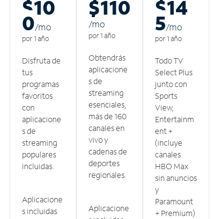
$10
$110
$14
0
5
/m
o
/m
o
/m
o
por 1 año
por 1 año
por 1 año
Obtendrás
Disfruta de
Todo TV
aplicacione
tus
Select Plus
s de
programas
junto con
streaming
favoritos
Sports
esenciales,
con
View,
más de 160
aplicacione
Entertainm
canales en
s de
ent +
vivo y
streaming
(incluye
cadenas de
populares
canales
deportes
incluidas.
HBO Max
regionales.
sin anuncios
y
Aplicacione
Paramount
Aplicacione
s incluidas
+ Premium)