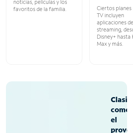
noticias, películas y los
Ciertos planes
favoritos de la familia.
TV incluyen
aplicaciones d
streaming, des
Disney+ hasta
Max y más.
Clasif
como
el
prove