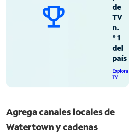
de
TV
n.
° 1
del
país
Explora Sp
TV
Agrega canales locales de
Watertown y cadenas