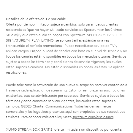
Detalles de la oferta de TV por cable
Oferta por tiempo limitado; sujeta a cambios; solo para nuevos clientes
residenciales (que no hayan utilizado servicios de Spectrum en los últimos
30 días) y que estén al día en pagos con Spectrum. SPECTRUM TV SELECT
SIGNATURE/MI PLAN LATINO: se aplican tarifas estándar una vez
transcurrido el período promocional. Puede necesitarse equipo de TV y
aplican cargos. Disponibilidad de canales con base en el nivel de servicio y no
todos los canales están disponibles en todos los mercados o zonas. Servicios
sujetos a todos los términos y condiciones de servicio vigentes, los cuales
están sujetos a cambios. No están disponibles en todas las áreas. Se aplican
restricciones.
Puede solicitarse la activación de una nueva suscripción para ver contenido a
través de cada aplicación de streaming. Esto no reemplaza las suscripciones
existentes; esas se administrarán por separado. Servicios sujetos a todos los
términos y condiciones de servicio vigentes, los cuales están sujetos a
cambios. ©2025 Charter Communications. Todas las demás marcas
comerciales y los logotipos presentes aquí son propiedad de sus respectivos
titulares. Para conocer más detalles, visita
spectrum.com/disclosures
.
XUMO STREAM BOX GRATIS: oferta limitada a un dispositivo por cuenta;