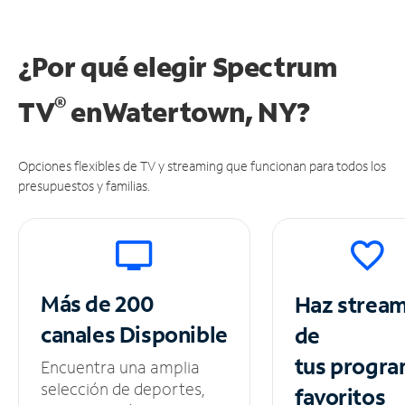
¿Por qué elegir Spectrum
®
TV
en
Watertown, NY?
Opciones flexibles de TV y streaming que funcionan para todos los
presupuestos y familias.
Más de 200
Haz strea
canales
Disponible
de
tus
progra
Encuentra una amplia
selección de deportes,
favoritos