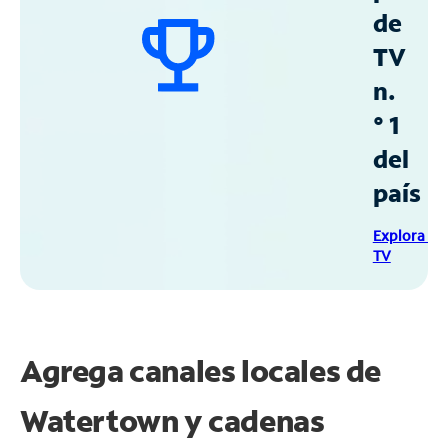
de
TV
n.
° 1
del
país
Explora Sp
TV
Agrega canales locales de
Watertown y cadenas