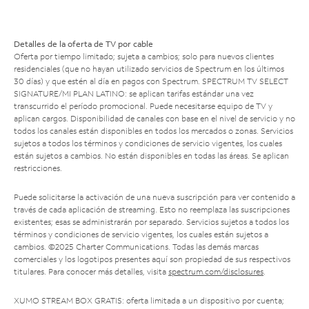
Detalles de la oferta de TV por cable
Oferta por tiempo limitado; sujeta a cambios; solo para nuevos clientes
residenciales (que no hayan utilizado servicios de Spectrum en los últimos
30 días) y que estén al día en pagos con Spectrum. SPECTRUM TV SELECT
SIGNATURE/MI PLAN LATINO: se aplican tarifas estándar una vez
transcurrido el período promocional. Puede necesitarse equipo de TV y
aplican cargos. Disponibilidad de canales con base en el nivel de servicio y no
todos los canales están disponibles en todos los mercados o zonas. Servicios
sujetos a todos los términos y condiciones de servicio vigentes, los cuales
están sujetos a cambios. No están disponibles en todas las áreas. Se aplican
restricciones.
Puede solicitarse la activación de una nueva suscripción para ver contenido a
través de cada aplicación de streaming. Esto no reemplaza las suscripciones
existentes; esas se administrarán por separado. Servicios sujetos a todos los
términos y condiciones de servicio vigentes, los cuales están sujetos a
cambios. ©2025 Charter Communications. Todas las demás marcas
comerciales y los logotipos presentes aquí son propiedad de sus respectivos
titulares. Para conocer más detalles, visita
spectrum.com/disclosures
.
XUMO STREAM BOX GRATIS: oferta limitada a un dispositivo por cuenta;