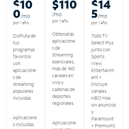
$10
$110
$14
0
5
/m
o
/m
o
/m
o
por 1 año
por 1 año
por 1 año
Obtendrás
Disfruta de
Todo TV
aplicacione
tus
Select Plus
s de
programas
junto con
streaming
favoritos
Sports
esenciales,
con
View,
más de 160
aplicacione
Entertainm
canales en
s de
ent +
vivo y
streaming
(incluye
cadenas de
populares
canales
deportes
incluidas.
HBO Max
regionales.
sin anuncios
y
Aplicacione
Paramount
Aplicacione
s incluidas
+ Premium)