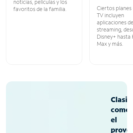
noticias, películas y los
Ciertos planes
favoritos de la familia.
TV incluyen
aplicaciones d
streaming, des
Disney+ hasta
Max y más.
Clasif
como
el
prove