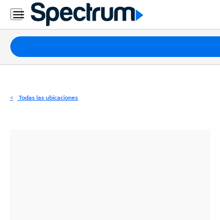
Residencial
Business
Paquetes
Internet
TV
Todas las ubicaciones
Móvil
Teléfono
Residencial
Business
Contáctanos
Inglés