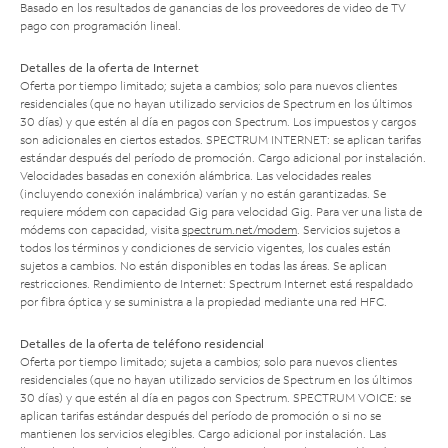
Basado en los resultados de ganancias de los proveedores de video de TV
pago con programación lineal.
Detalles de la oferta de Internet
Oferta por tiempo limitado; sujeta a cambios; solo para nuevos clientes
residenciales (que no hayan utilizado servicios de Spectrum en los últimos
30 días) y que estén al día en pagos con Spectrum. Los impuestos y cargos
son adicionales en ciertos estados. SPECTRUM INTERNET: se aplican tarifas
estándar después del período de promoción. Cargo adicional por instalación.
Velocidades basadas en conexión alámbrica. Las velocidades reales
(incluyendo conexión inalámbrica) varían y no están garantizadas. Se
requiere módem con capacidad Gig para velocidad Gig. Para ver una lista de
módems con capacidad, visita
spectrum.net/modem
. Servicios sujetos a
todos los términos y condiciones de servicio vigentes, los cuales están
sujetos a cambios. No están disponibles en todas las áreas. Se aplican
restricciones. Rendimiento de Internet: Spectrum Internet está respaldado
por fibra óptica y se suministra a la propiedad mediante una red HFC.
Detalles de la oferta de teléfono residencial
Oferta por tiempo limitado; sujeta a cambios; solo para nuevos clientes
residenciales (que no hayan utilizado servicios de Spectrum en los últimos
30 días) y que estén al día en pagos con Spectrum. SPECTRUM VOICE: se
aplican tarifas estándar después del período de promoción o si no se
mantienen los servicios elegibles. Cargo adicional por instalación. Las