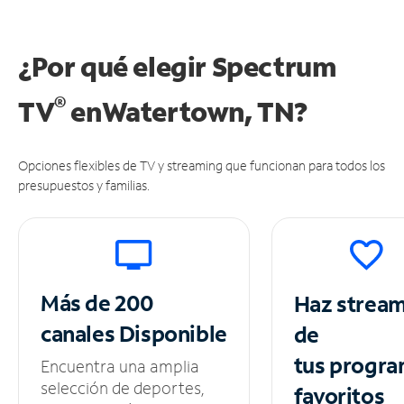
¿Por qué elegir Spectrum
®
TV
en
Watertown, TN?
Opciones flexibles de TV y streaming que funcionan para todos los
presupuestos y familias.
Más de 200
Haz strea
canales
Disponible
de
tus
progra
Encuentra una amplia
selección de deportes,
favoritos