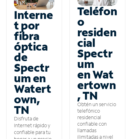
Teléfon
Interne
o
t por
residen
fibra
cial
óptica
Spectr
de
um
Spectr
en Wat
um en
ertown
Watert
, TN
own,
Obtén un servicio
TN
telefónico
residencial
Disfruta de
confiable con
Internet rápido y
llamadas
confiable para tu
ilimitadas a nivel
hogar a un precio