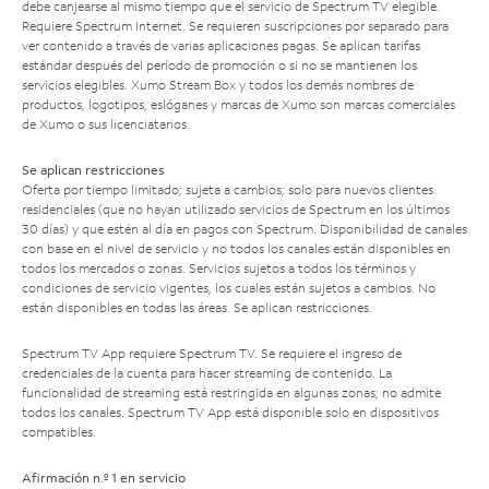
debe canjearse al mismo tiempo que el servicio de Spectrum TV elegible.
Requiere Spectrum Internet. Se requieren suscripciones por separado para
ver contenido a través de varias aplicaciones pagas. Se aplican tarifas
estándar después del período de promoción o si no se mantienen los
servicios elegibles. Xumo Stream Box y todos los demás nombres de
productos, logotipos, eslóganes y marcas de Xumo son marcas comerciales
de Xumo o sus licenciatarios.
Se aplican restricciones
Oferta por tiempo limitado; sujeta a cambios; solo para nuevos clientes
residenciales (que no hayan utilizado servicios de Spectrum en los últimos
30 días) y que estén al día en pagos con Spectrum. Disponibilidad de canales
con base en el nivel de servicio y no todos los canales están disponibles en
todos los mercados o zonas. Servicios sujetos a todos los términos y
condiciones de servicio vigentes, los cuales están sujetos a cambios. No
están disponibles en todas las áreas. Se aplican restricciones.
Spectrum TV App requiere Spectrum TV. Se requiere el ingreso de
credenciales de la cuenta para hacer streaming de contenido. La
funcionalidad de streaming está restringida en algunas zonas; no admite
todos los canales. Spectrum TV App está disponible solo en dispositivos
compatibles.
Afirmación n.º 1 en servicio