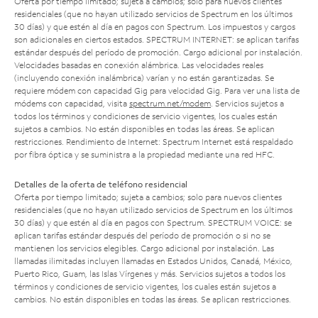
Oferta por tiempo limitado; sujeta a cambios; solo para nuevos clientes
residenciales (que no hayan utilizado servicios de Spectrum en los últimos
30 días) y que estén al día en pagos con Spectrum. Los impuestos y cargos
son adicionales en ciertos estados. SPECTRUM INTERNET: se aplican tarifas
estándar después del período de promoción. Cargo adicional por instalación.
Velocidades basadas en conexión alámbrica. Las velocidades reales
(incluyendo conexión inalámbrica) varían y no están garantizadas. Se
requiere módem con capacidad Gig para velocidad Gig. Para ver una lista de
módems con capacidad, visita
spectrum.net/modem
. Servicios sujetos a
todos los términos y condiciones de servicio vigentes, los cuales están
sujetos a cambios. No están disponibles en todas las áreas. Se aplican
restricciones. Rendimiento de Internet: Spectrum Internet está respaldado
por fibra óptica y se suministra a la propiedad mediante una red HFC.
Detalles de la oferta de teléfono residencial
Oferta por tiempo limitado; sujeta a cambios; solo para nuevos clientes
residenciales (que no hayan utilizado servicios de Spectrum en los últimos
30 días) y que estén al día en pagos con Spectrum. SPECTRUM VOICE: se
aplican tarifas estándar después del período de promoción o si no se
mantienen los servicios elegibles. Cargo adicional por instalación. Las
llamadas ilimitadas incluyen llamadas en Estados Unidos, Canadá, México,
Puerto Rico, Guam, las Islas Vírgenes y más. Servicios sujetos a todos los
términos y condiciones de servicio vigentes, los cuales están sujetos a
cambios. No están disponibles en todas las áreas. Se aplican restricciones.