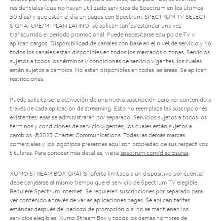
residenciales (que no hayan utilizado servicios de Spectrum en los últimos
30 días) y que estén al día en pagos con Spectrum. SPECTRUM TV SELECT
SIGNATURE/MI PLAN LATINO: se aplican tarifas estándar una vez
transcurrido el período promocional. Puede necesitarse equipo de TV y
aplican cargos. Disponibilidad de canales con base en el nivel de servicio y no
todos los canales están disponibles en todos los mercados o zonas. Servicios
sujetos a todos los términos y condiciones de servicio vigentes, los cuales
están sujetos a cambios. No están disponibles en todas las áreas. Se aplican
restricciones.
Puede solicitarse la activación de una nueva suscripción para ver contenido a
través de cada aplicación de streaming. Esto no reemplaza las suscripciones
existentes; esas se administrarán por separado. Servicios sujetos a todos los
términos y condiciones de servicio vigentes, los cuales están sujetos a
cambios. ©2025 Charter Communications. Todas las demás marcas
comerciales y los logotipos presentes aquí son propiedad de sus respectivos
titulares. Para conocer más detalles, visita
spectrum.com/disclosures
.
XUMO STREAM BOX GRATIS: oferta limitada a un dispositivo por cuenta;
debe canjearse al mismo tiempo que el servicio de Spectrum TV elegible.
Requiere Spectrum Internet. Se requieren suscripciones por separado para
ver contenido a través de varias aplicaciones pagas. Se aplican tarifas
estándar después del período de promoción o si no se mantienen los
servicios elegibles. Xumo Stream Box y todos los demás nombres de