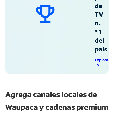
de
TV
n.
° 1
del
país
Explora Sp
TV
Agrega canales locales de
Waupaca y cadenas premium