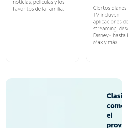
noticias, películas y los
Ciertos planes
favoritos de la familia.
TV incluyen
aplicaciones d
streaming, des
Disney+ hasta
Max y más.
Clasif
como
el
prove