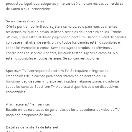
productos, logotipos, eslóganes y marcas de Xumo son marcas comerciales
de Xumo o sus licenciatarios.
Se aplican restricciones
Oferta por tiempo limitado; sujeta a cambios; solo para nuevos clientes
residenciales (que no hayan utilizado servicios de Spectrum en los últimos
30 días) y que estén al día en pagos con Spectrum. Disponibilidad de canales
con base en el nivel de servicio y no todos los canales están disponibles en
todos los mercados o zonas. Servicios sujetos a todos los términos y
condiciones de servicio vigentes, los cuales están sujetos a cambios. No
están disponibles en todas las áreas. Se aplican restricciones.
Spectrum TV App requiere Spectrum TV. Se requiere el ingreso de
credenciales de la cuenta para hacer streaming de contenido. La
funcionalidad de streaming está restringida en algunas zonas; no admite
todos los canales. Spectrum TV App está disponible solo en dispositivos
compatibles.
Afirmación n.º 1 en servicio
Basado en los resultados de ganancias de los proveedores de video de TV
pago con programación lineal.
Detalles de la oferta de Internet