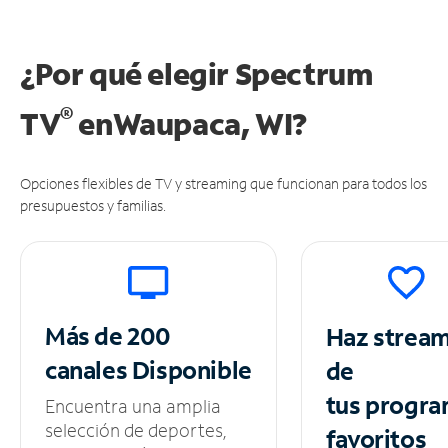
¿Por qué elegir Spectrum
®
TV
en
Waupaca, WI?
Opciones flexibles de TV y streaming que funcionan para todos los
presupuestos y familias.
Más de 200
Haz strea
canales
Disponible
de
tus
progra
Encuentra una amplia
selección de deportes,
favoritos