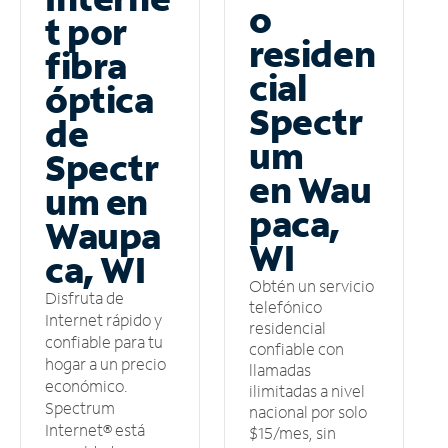
o
t por
residen
fibra
cial
óptica
Spectr
de
um
Spectr
en Wau
um en
paca,
Waupa
WI
ca, WI
Obtén un servicio
Disfruta de
telefónico
Internet rápido y
residencial
confiable para tu
confiable con
hogar a un precio
llamadas
económico.
ilimitadas a nivel
Spectrum
nacional por solo
Internet® está
$15/mes, sin