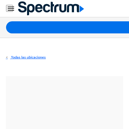
Residencial
Business
Paquetes
Internet
TV
Todas las ubicaciones
Móvil
Teléfono
Residencial
Business
Contáctanos
Inglés