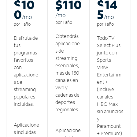
$10
$110
$14
0
5
/m
o
/m
o
/m
o
por 1 año
por 1 año
por 1 año
Obtendrás
Disfruta de
Todo TV
aplicacione
tus
Select Plus
s de
programas
junto con
streaming
favoritos
Sports
esenciales,
con
View,
más de 160
aplicacione
Entertainm
canales en
s de
ent +
vivo y
streaming
(incluye
cadenas de
populares
canales
deportes
incluidas.
HBO Max
regionales.
sin anuncios
y
Aplicacione
Paramount
Aplicacione
s incluidas
+ Premium)