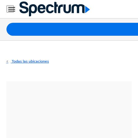
Residencial
Business
Paquetes
Internet
TV
Todas las ubicaciones
Móvil
Teléfono
Residencial
Business
Contáctanos
Inglés