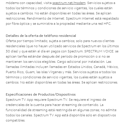
módems con capacidad, visita
spectrum.net/modem
. Servicios sujetos a
todos los términos y condiciones de servicio vigentes, los cuales están
sujetos a cambios. No están disponibles en todas las áreas. Se aplican
restricciones. Rendimiento de Internet: Spectrum Internet está respaldado
por fibra óptica y se suministra a la propiedad mediante una red HFC.
Detalles de la oferta de teléfono residencial
Oferta por tiempo limitado; sujeta a cambios; solo para nuevos clientes
residenciales (que no hayan utilizado servicios de Spectrum en los últimos
30 días) y que estén al día en pagos con Spectrum. SPECTRUM VOICE: se
aplican tarifas estándar después del período de promoción o si no se
mantienen los servicios elegibles. Cargo adicional por instalación. Las
llamadas ilimitadas incluyen llamadas en Estados Unidos, Canadá, México,
Puerto Rico, Guam, las Islas Vírgenes y más. Servicios sujetos a todos los
términos y condiciones de servicio vigentes, los cuales están sujetos a
cambios. No están disponibles en todas las áreas. Se aplican restricciones.
Especificaciones de Productos/Dispositivos
Spectrum TV App requiere Spectrum TV. Se requiere el ingreso de
credenciales de la cuenta para hacer streaming de contenido. La
funcionalidad de streaming está restringida en algunas zonas; no admite
todos los canales. Spectrum TV App está disponible solo en dispositivos
compatibles.