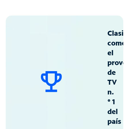
Clasif
como
el
prove
de
TV
n.
° 1
del
país