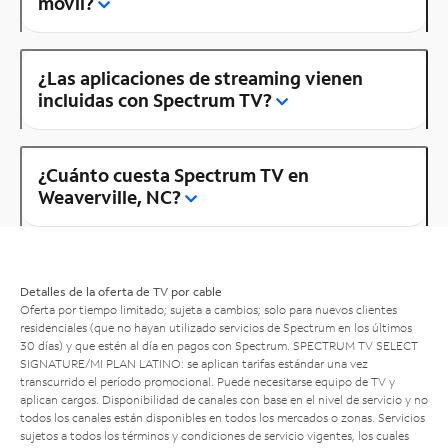
móvil?
¿Las aplicaciones de streaming vienen
incluidas con Spectrum TV?
¿Cuánto cuesta Spectrum TV en
Weaverville, NC?
Detalles de la oferta de TV por cable
Oferta por tiempo limitado; sujeta a cambios; solo para nuevos clientes
residenciales (que no hayan utilizado servicios de Spectrum en los últimos
30 días) y que estén al día en pagos con Spectrum. SPECTRUM TV SELECT
SIGNATURE/MI PLAN LATINO: se aplican tarifas estándar una vez
transcurrido el período promocional. Puede necesitarse equipo de TV y
aplican cargos. Disponibilidad de canales con base en el nivel de servicio y no
todos los canales están disponibles en todos los mercados o zonas. Servicios
sujetos a todos los términos y condiciones de servicio vigentes, los cuales