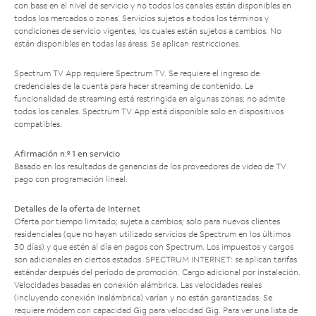
con base en el nivel de servicio y no todos los canales están disponibles en
todos los mercados o zonas. Servicios sujetos a todos los términos y
condiciones de servicio vigentes, los cuales están sujetos a cambios. No
están disponibles en todas las áreas. Se aplican restricciones.
Spectrum TV App requiere Spectrum TV. Se requiere el ingreso de
credenciales de la cuenta para hacer streaming de contenido. La
funcionalidad de streaming está restringida en algunas zonas; no admite
todos los canales. Spectrum TV App está disponible solo en dispositivos
compatibles.
Afirmación n.º 1 en servicio
Basado en los resultados de ganancias de los proveedores de video de TV
pago con programación lineal.
Detalles de la oferta de Internet
Oferta por tiempo limitado; sujeta a cambios; solo para nuevos clientes
residenciales (que no hayan utilizado servicios de Spectrum en los últimos
30 días) y que estén al día en pagos con Spectrum. Los impuestos y cargos
son adicionales en ciertos estados. SPECTRUM INTERNET: se aplican tarifas
estándar después del período de promoción. Cargo adicional por instalación.
Velocidades basadas en conexión alámbrica. Las velocidades reales
(incluyendo conexión inalámbrica) varían y no están garantizadas. Se
requiere módem con capacidad Gig para velocidad Gig. Para ver una lista de