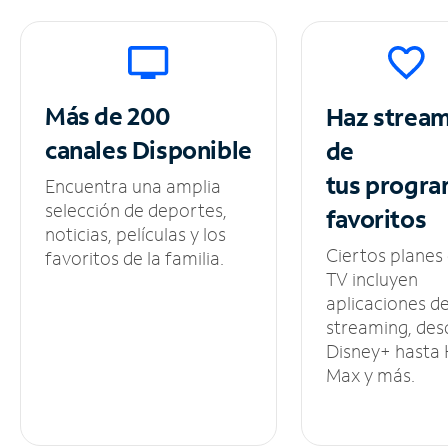
Más de 200
Haz strea
canales
Disponible
de
tus
progra
Encuentra una amplia
selección de deportes,
favoritos
noticias, películas y los
Ciertos planes
favoritos de la familia.
TV incluyen
aplicaciones d
streaming, des
Disney+ hasta
Max y más.