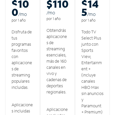
$10
$110
$14
0
5
/m
o
/m
o
/m
o
por 1 año
por 1 año
por 1 año
Obtendrás
Disfruta de
Todo TV
aplicacione
tus
Select Plus
s de
programas
junto con
streaming
favoritos
Sports
esenciales,
con
View,
más de 160
aplicacione
Entertainm
canales en
s de
ent +
vivo y
streaming
(incluye
cadenas de
populares
canales
deportes
incluidas.
HBO Max
regionales.
sin anuncios
y
Aplicacione
Paramount
Aplicacione
s incluidas
+ Premium)