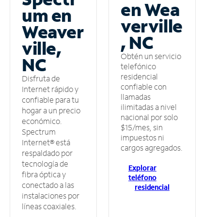
en Wea
um en
verville
Weaver
, NC
ville,
Obtén un servicio
NC
telefónico
residencial
Disfruta de
confiable con
Internet rápido y
llamadas
confiable para tu
ilimitadas a nivel
hogar a un precio
nacional por solo
económico.
$15/mes, sin
Spectrum
impuestos ni
Internet® está
cargos agregados.
respaldado por
tecnología de
Explorar
fibra óptica y
teléfono
conectado a las
residencial
instalaciones por
líneas coaxiales.