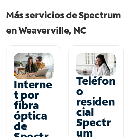
Más servicios de Spectrum
en
Weaverville, NC
Teléfon
Interne
o
t por
residen
fibra
cial
óptica
Spectr
de
um
Spectr