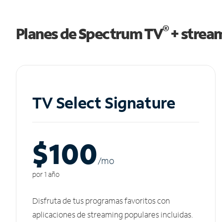
®
Planes de Spectrum TV
+ strea
TV Select Signature
$100
/m
o
por 1 año
Disfruta de tus programas favoritos con
aplicaciones de streaming populares incluidas.