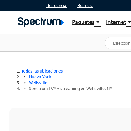
Residencial
Business
Paquetes
Internet
arrow_drop_down
arrow_drop
Ver paquetes
Spectr
Spectrum One
Planes
Mejores ofertas
Spectr
Ofertas en tu área
Intern
Todas las ubicaciones
Nueva York
Wellsville
Spectrum TV® y streaming en Wellsville, NY