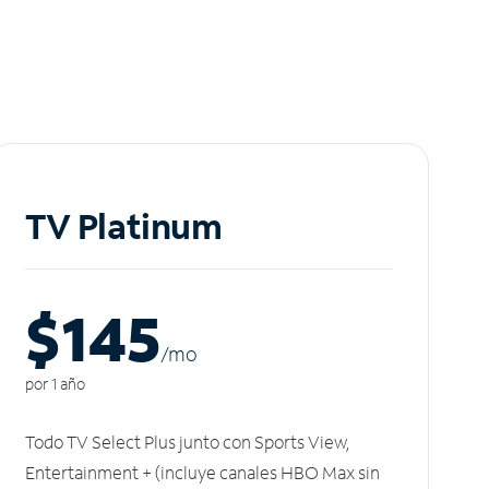
TV Platinum
$145
/m
o
por 1 año
Todo TV Select Plus junto con Sports View,
Entertainment + (incluye canales HBO Max sin